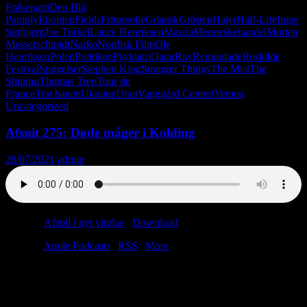
Folkeparti
Den Blå
Paraply
Etiopien
Fields
Fritureolie
Gdansk
Gråsten
Hajer
Half-Life
Inger
Støjbjerg
Joe Turkel
Lance Henriksen
Mazda
Menneskehandel
Morten
Messerschmidt
Narko
Nordisk Film
Ole
Henriksen
Polen
Politiken
Psykiatri
Qatar
Rav
Remoulade
Roskilde
Festival
Spøgelser
Stephen King
Stranger Things
The Mist
The
Shining
Thomas Treo
Tour de
France
Travbanen
Ukraine
Uran
Vanggård Centret
Yemen
Uncategorized
Afsnit 275: Døde måger i Kolding
28/07/2021
admin
Podcast:
Afspil i nyt vindue
|
Download
(71.3MB)
Tilmeld:
Apple Podcasts
|
RSS
|
More
Tag med til en søvnig landsby i det sydlige Frankrig. Her dyrkes
råvarerne stadig med respekt for fortiden og terrænet. Tag med ind
på den hyggelige café, hvor bonden og borgmesteren mødes over en
dram eller to. Tag med ind på caféens handicaptoilet, hvor den