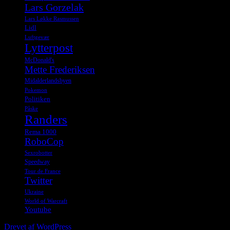
Lars Gorzelak
Lars Løkke Rasmussen
Lidl
Luftgevær
Lytterpost
McDonald's
Mette Frederiksen
Midalderlandsbyen
Pokemon
Politiken
Påske
Randers
Rema 1000
RoboCop
Sexrobotter
Speedway
Tour de France
Twitter
Ukraine
World of Warcraft
Youtube
Drevet af WordPress