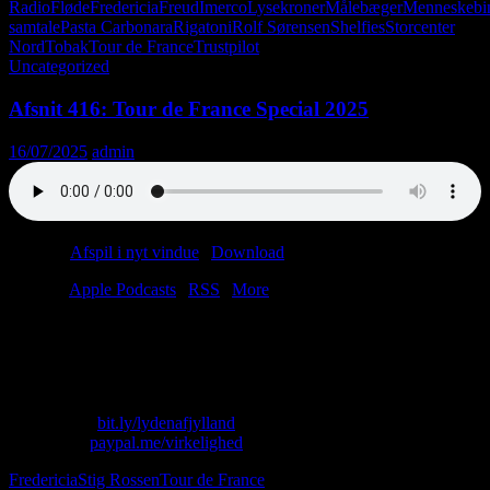
Radio
Fløde
Fredericia
Freud
Imerco
Lysekroner
Målebæger
Menneskebi
samtale
Pasta Carbonara
Rigatoni
Rolf Sørensen
Shelfies
Storcenter
Nord
Tobak
Tour de France
Trustpilot
Uncategorized
Afsnit 416: Tour de France Special 2025
16/07/2025
admin
Podcast:
Afspil i nyt vindue
|
Download
(38.5MB)
Tilmeld:
Apple Podcasts
|
RSS
|
More
Hvor meget Stig Rossen får man for 5.000 kroner?
Ingen ved det, men velkommen til årets ringeste afsnit.
Indholdet er lort, og lyden stinker. Fordi sommer.
Skriv til os: virkelighed@protonmail.com
Køb T-shirt:
bit.ly/lydenafjylland
Giv penge:
paypal.me/virkelighed
Fredericia
Stig Rossen
Tour de France