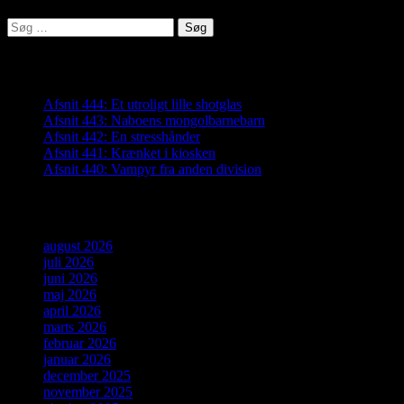
Søg
efter:
Seneste indlæg
Afsnit 444: Et utroligt lille shotglas
Afsnit 443: Naboens mongolbarnebarn
Afsnit 442: En stresshånder
Afsnit 441: Krænket i kiosken
Afsnit 440: Vampyr fra anden division
Arkiver
august 2026
juli 2026
juni 2026
maj 2026
april 2026
marts 2026
februar 2026
januar 2026
december 2025
november 2025