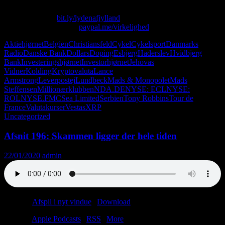
Skriv til os på: virkelighed@protonmail.com
Køb T-shirt her:
bit.ly/lydenafjylland
Giv os alle dine penge:
paypal.me/virkelighed
Aktiehjørnet
Belgien
Christiansfeld
Cykel
Cykelsport
Danmarks
Radio
Danske Bank
Dollars
Doping
Esbjerg
Haderslev
Hvidbjerg
Bank
Investeringshjørnet
Investorhjørnet
Jehovas
Vidner
Kolding
Kryptovaluta
Lance
Armstrong
Leverpostej
Lundbeck
Mads & Monopolet
Mads
Steffensen
Millionærklubben
NDA.DE
NYSE: ECL
NYSE:
ROL
NYSE.FMC
Sea Limited
Serbien
Tony Robbins
Tour de
France
Valutakurser
Vestas
XRP
Uncategorized
Afsnit 196: Skammen ligger der hele tiden
22/01/2020
admin
Podcast:
Afspil i nyt vindue
|
Download
(38.5MB)
Tilmeld:
Apple Podcasts
|
RSS
|
More