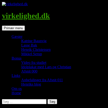
Hop
til
indhold
virkelighed.dk
Søg
Primær menu
Gæster
Katrine Baunvig
Lasse Bak
Henrik Christensen
Mikkel Serup
Bonus
Video fra studiet
Idolplakat med Lars og Christian
Afsnit 000
Links
Anbefalinger fra Afsnit 011
Henriks blog
Om os
Home
Søg
efter: