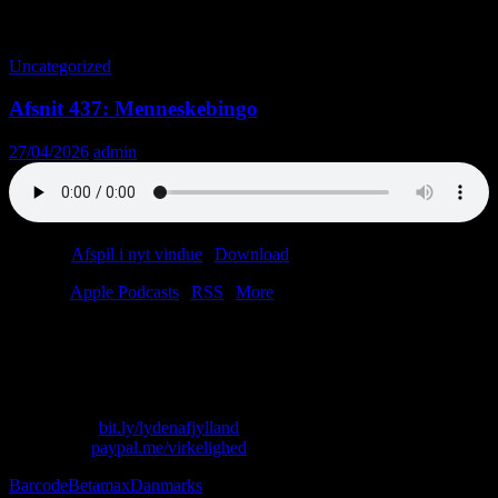
Tag-arkiv: Tour de France
Uncategorized
Afsnit 437: Menneskebingo
27/04/2026
admin
Podcast:
Afspil i nyt vindue
|
Download
(37.7MB)
Tilmeld:
Apple Podcasts
|
RSS
|
More
Lasse kører over for rødt.
Christian forklarer kneppespillet.
Det hele i skyggen af et nært forestående jubilæum.
Skriv til os: virkelighed@protonmail.com
Køb T-shirt:
bit.ly/lydenafjylland
Giv penge:
paypal.me/virkelighed
Barcode
Betamax
Danmarks