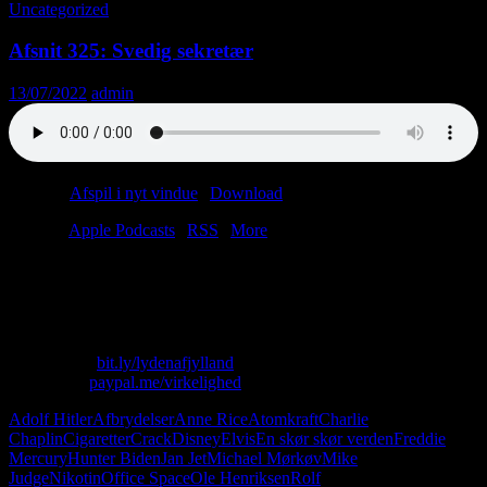
Uncategorized
Afsnit 325: Svedig sekretær
13/07/2022
admin
Podcast:
Afspil i nyt vindue
|
Download
(42.7MB)
Tilmeld:
Apple Podcasts
|
RSS
|
More
Rolf Sørensen er dårlig til kalender.
Adolf Chaplin har ikke nogen venner.
Cigaretsandwich giver flotte tænder.
Skriv til os: virkelighed@protonmail.com
Køb T-shirt:
bit.ly/lydenafjylland
Giv penge:
paypal.me/virkelighed
Adolf Hitler
Afbrydelser
Anne Rice
Atomkraft
Charlie
Chaplin
Cigaretter
Crack
Disney
Elvis
En skør skør verden
Freddie
Mercury
Hunter Biden
Jan Jet
Michael Mørkøv
Mike
Judge
Nikotin
Office Space
Ole Henriksen
Rolf