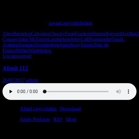
dufter vi til to forskellige krydderiblandinger. Visse folk vil hævde,
at det er dårlig radio at tale om dufte. Måske har de ret.
Skriv til os på: virkelighed@protonmail.com
Giv os alle dine penge:
paypal.me/virkelighed
Alien
Barneleg
Calvados
Chucky
Ferie
Frankrig
Himmelbjerget
Hvidløg
Conners
John McEnroe
Lammekoteletter
Lidl
Normandiet
Saudi-
Arabien
Sommer
Sommerferie
Speedway
Tennis
Tour de
France
Weber
Wimbledon
Uncategorized
Afsnit 112
26/07/2017
admin
Podcast:
Afspil i nyt vindue
|
Download
(53.0MB)
Tilmeld:
Apple Podcasts
|
RSS
|
More
Det kræver et helt særligt talent at få et ferieafsnit til at handle om
vinter-OL. Vi har talentet. Men bare rolig, der bliver også plads til