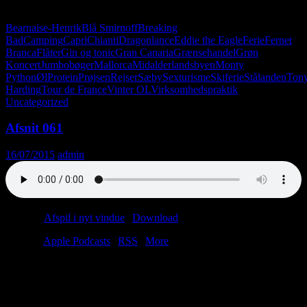
en sludder om virksomhedspraktik, sexturisme og Fernet Branca.
Bearnaise-Henrik
Blå Smirnoff
Breaking
Bad
Camping
Capri
Chianti
Dragonlance
Eddie the Eagle
Ferie
Fernet
Branca
Flåter
Gin og tonic
Gran Canaria
Grænsehandel
Grøn
Koncert
Jumbobøger
Mallorca
Midalderlandsbyen
Monty
Python
Øl
Protein
Prøjsen
Rejser
Sæby
Sexturisme
Skiferie
Stålanden
Ton
Harding
Tour de France
Vinter OL
Virksomhedspraktik
Uncategorized
Afsnit 061
16/07/2015
admin
Podcast:
Afspil i nyt vindue
|
Download
(27.4MB)
Tilmeld:
Apple Podcasts
|
RSS
|
More
Lars er på ferie, så Christian må indkalde en vikar. Han hedder
Anders. Sikke et navn! Man kan sige meget om dagens vikar. Han
er handicapmedhjælper; han bor i Thorsager, og han kan lide
Creedence Clearwater Revival. Vigtigst af alt: Anders har taget foie