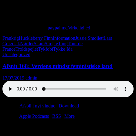
Skammer du dig? Det bør du gøre. Ellers bliver du overhalet af en
kvindelig cyklist. Måske hedder hun Ida.
Skriv til os på: virkelighed@protonmail.com
Giv os alle dine penge:
paypal.me/virkelighed
Frankrig
Huckleberry Finn
Information
Jussie Smollett
Lars
Gorzelak
Nørder
Skam
Strejke
Tang
Tour de
France
Troldspejlet
Tykfobi
Tykke Ida
Uncategorized
Afsnit 168: Verdens mindst feministiske land
17/07/2019
admin
Podcast:
Afspil i nyt vindue
|
Download
(29.9MB)
Tilmeld:
Apple Podcasts
|
RSS
|
More
I dette liflige sommerafsnit taler vi om John McEnroe’s behov for at
mærke folkets had. Som en ekstra bonus til alle krydderi-aficionados