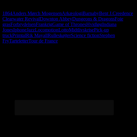
gras med. Det smager godt.
1864
Anders Mørch Mogensen
Arkæologi
Barnaby
Bent J.
Creedence
Clearwater Revival
Downton Abbey
Dungeons & Dragons
Foie
gras
Forbrydelsen
Frankrig
Game of Thrones
Hvidløg
Indiana
Jones
Iphone
Jazz
Locomotion
Lotto
Midtlivskrise
Pick-up
truck
Primtal
Rik Mayall
Rulleskøjter
Science fiction
Stephen
Fry
Tarteletter
Tour de France
Følg os