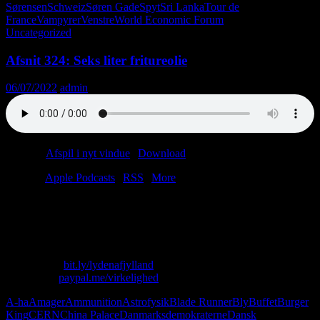
Sørensen
Schweiz
Søren Gade
Spyt
Sri Lanka
Tour de
France
Vampyrer
Venstre
World Economic Forum
Uncategorized
Afsnit 324: Seks liter fritureolie
06/07/2022
admin
Podcast:
Afspil i nyt vindue
|
Download
(41.2MB)
Tilmeld:
Apple Podcasts
|
RSS
|
More
Ugens afsnit byder på flere episke battles: China Palace vs. Den Blå
Paraply, Etiopien vs. Ukraine, Blade Runner vs. The Shining. Og
alle børnenes favorit: Narkohandel vs. menneskehandel.
Skriv til os: virkelighed@protonmail.com
Køb T-shirt:
bit.ly/lydenafjylland
Giv penge:
paypal.me/virkelighed
A-ha
Amager
Ammunition
Astrofysik
Blade Runner
Bly
Buffet
Burger
King
CERN
China Palace
Danmarksdemokraterne
Dansk