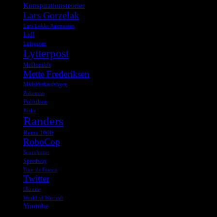
Konspirationsteorier
Lars Gorzelak
Lars Løkke Rasmussen
Lidl
Luftgevær
Lytterpost
McDonald's
Mette Frederiksen
Midalderlandsbyen
Pokemon
Politiken
Påske
Randers
Rema 1000
RoboCop
Sexrobotter
Speedway
Tour de France
Twitter
Ukraine
World of Warcraft
Youtube