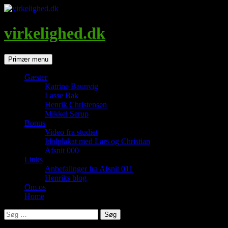
Hop
til
indhold
virkelighed.dk
Søg
Primær menu
Gæster
Katrine Baunvig
Lasse Bak
Henrik Christensen
Mikkel Serup
Bonus
Video fra studiet
Idolplakat med Lars og Christian
Afsnit 000
Links
Anbefalinger fra Afsnit 011
Henriks blog
Om os
Home
Søg
efter: