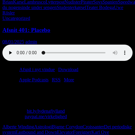
Brian
Karse
Lambrusco
Lytterpost
Nudister
Pirater
Sovs
Spanien
Speedw
du nogensinde under sengen
Studenterkørsel
Teater Bodega
Uwe
Rösler
Uncategorized
Afsnit 401: Placebo
08/01/2025
admin
Podcast:
Afspil i nyt vindue
|
Download
(50.0MB)
Tilmeld:
Apple Podcasts
|
RSS
|
More
Hør alt om Christians fortid som ninja.
Genhør anekdoten om Lasses tyveri af en brudekjole.
Skriv til os: virkelighed@protonmail.com
Køb T-shirt:
bit.ly/lydenafjylland
Giv penge:
paypal.me/virkelighed
Alberte Winding
Astrologi
Bjarne Corydon
Croissanter
Det periodiske
system
Eastbound and Down
Elevator
Foreigner
Karl Ove