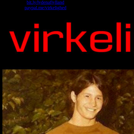
Køb T-shirt:
bit.ly/lydenafjylland
Giv penge:
paypal.me/virkelighed