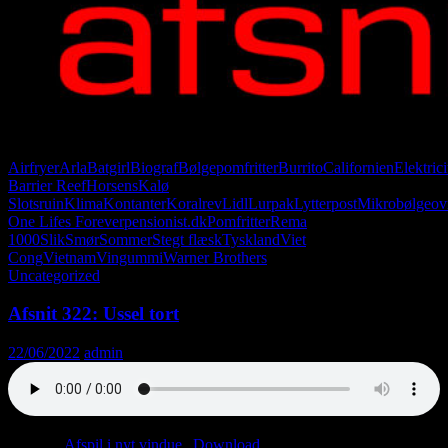
Airfryer
Arla
Batgirl
Biograf
Bølgepomfritter
Burrito
Californien
Elektrici
Barrier Reef
Horsens
Kalø
Slotsruin
Klima
Kontanter
Koralrev
Lidl
Lurpak
Lytterpost
Mikrobølgeov
One Lifes Forever
pensionist.dk
Pomfritter
Rema
1000
Slik
Smør
Sommer
Stegt flæsk
Tyskland
Viet
Cong
Vietnam
Vingummi
Warner Brothers
Uncategorized
Afsnit 322: Ussel tort
22/06/2022
admin
Podcast:
Afspil i nyt vindue
|
Download
(45.1MB)