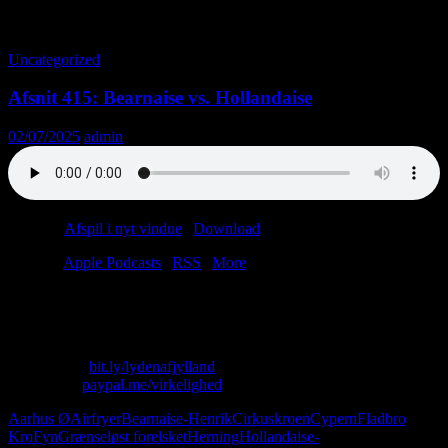
Tag-arkiv: Lytterpost
Uncategorized
Afsnit 415: Bearnaise vs. Hollandaise
02/07/2025
admin
Podcast:
Afspil i nyt vindue
|
Download
(41.0MB)
Tilmeld:
Apple Podcasts
|
RSS
|
More
Man kan gå rundt i en kimono på Aarhus Ø.
Man kan tage til 2. divisions speedway i Randers.
Skriv til os: virkelighed@protonmail.com
Køb T-shirt:
bit.ly/lydenafjylland
Giv penge:
paypal.me/virkelighed
Aarhus Ø
Airfryer
Bearnaise-Henrik
Cirkuskroen
Cypern
Fladbro
Kro
Fyn
Grænseløst forelsket
Herning
Hollandaise-