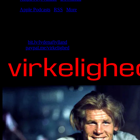
Tilmeld:
Apple Podcasts
|
RSS
|
More
Det måtte jo ske: Christian og Lasse bliver gift. Alt er godt. Og alt
bliver bedre, da de bliver forældre til det yndige barn Jørgen-Ofelia.
Skriv til os: virkelighed@protonmail.com
Køb T-shirt:
bit.ly/lydenafjylland
Giv penge:
paypal.me/virkelighed