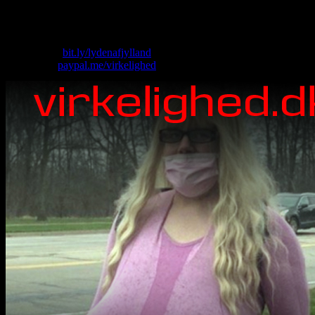
fra Blackburn til Manchester United. Dette er naturligvis forkert.
Han skiftede fra Leeds (altså, Eric Cantona (ikke Christian))
.
Skriv til os: virkelighed@protonmail.com
Køb T-shirt:
bit.ly/lydenafjylland
Giv penge:
paypal.me/virkelighed