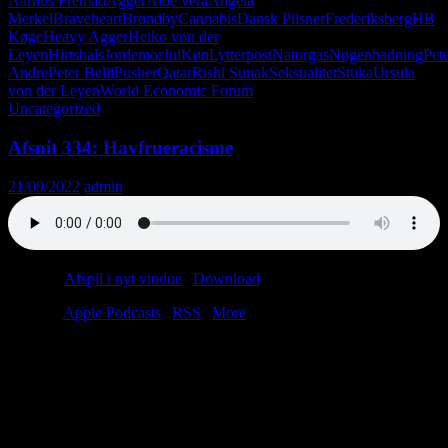
Aarhus Fremad
Agger
Aloe vera
Angela
Merkel
Braveheart
Brøndby
Cannabis
Dansk Pilsner
Frederiksberg
HB
Køge
Heavy Agger
Heiko von der
Leyen
Hirtshals
Jordemor
Jul
Køn
Lytterpost
Naturgas
Nøgenbadning
Pet
Andre
Peter Belli
Pusher
Qatar
Rishi Sunak
Seksualitet
Stuka
Ursula
von der Leyen
World Economic Forum
Uncategorized
Afsnit 334: Havfrueracisme
21/09/2022
admin
Podcast:
Afspil i nyt vindue
|
Download
(55.1MB)
Tilmeld:
Apple Podcasts
|
RSS
|
More
Færre patter i Lykkehjulet! Skotter er uenige! Trusler mod
juleentusiast! Regering reklamerer for kviklån! Josef Fritzl
livestreamer fra pool! Kokosnød-BH! Seniorborger buksepøller i
Vatikanet!
PS: Christian hævder i dette afsnit, at Eric Cantona i sin tid skiftede