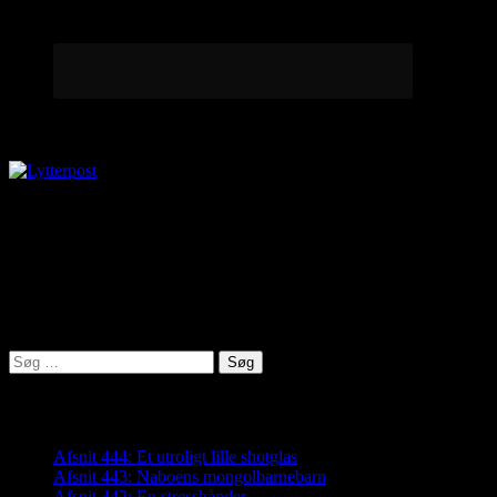
Lytterpost
virkelighed@protonmail.com
Lyden af Jylland
Søg
efter:
Seneste indlæg
Afsnit 444: Et utroligt lille shotglas
Afsnit 443: Naboens mongolbarnebarn
Afsnit 442: En stresshånder