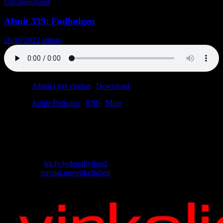
Uncategorized
Afsnit 339: Fodbølgen
26/10/2022
admin
Podcast:
Afspil i nyt vindue
|
Download
(59.9MB)
Tilmeld:
Apple Podcasts
|
RSS
|
More
“Hvor barnligt en blikkenslager, synlig gennem forretningens åbne
dør, sidder ved sit arbejde og hele tiden banker med hammeren.”
– Franz Kafka, Dagbøger, bind 2
Skriv til os: virkelighed@protonmail.com
Køb T-shirt:
bit.ly/lydenafjylland
Giv penge:
paypal.me/virkelighed