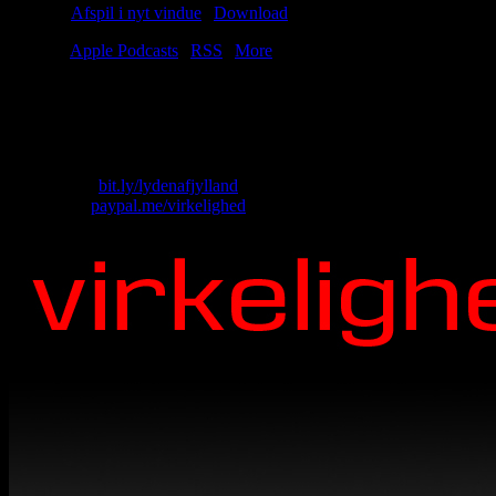
Podcast:
Afspil i nyt vindue
|
Download
(56.0MB)
Tilmeld:
Apple Podcasts
|
RSS
|
More
Lasse er tilbage, og vi udsteder en ikke-voldelig fatwa mod Femina.
Vigtigst af alt pløjer vi os gennem bunken af lytterpost. Nede på
Teater Bodega, ik’å?
Skriv til os: virkelighed@protonmail.com
Køb T-shirt:
bit.ly/lydenafjylland
Giv penge:
paypal.me/virkelighed