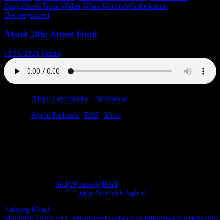
Seagal
Sushi
Titane
Walter White
Warrior
Wunderbaum
Uncategorized
Afsnit 286: Street Food
13/10/2021
admin
Podcast:
Afspil i nyt vindue
|
Download
(38.8MB)
Tilmeld:
Apple Podcasts
|
RSS
|
More
John Narkostrømer smager på 100 forskellige skimmeloste i
Herning. Flemming melder sin ankomst til det store jubilæumsbrag.
Henrik hyper koreansk tv. Lasse er sur på en rive. Christian sætter
sin telefon på lydløs.
Skriv til os på: virkelighed@protonmail.com
Køb T-shirt her:
bit.ly/lydenafjylland
Giv os alle dine penge:
paypal.me/virkelighed
Aalborg Metal
Marathon
Airbourne
Compulsory
Facebook
Fadøl
Flextaxa
Frederikshav