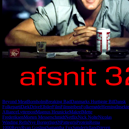
Beyond Meat
Bornholm
Breaking Bad
Danmarks Hurtigste Bil
Dansk
Folkeparti
Dæk
Drive
Elbiler
Film
Filmstriben
Folkemøde
Herning
Insekte
Alliance
Lytterpost
Magnus Heunicke
Makrel
Mette
Frederiksen
Morten Messerschmidt
Netflix
Nick Nolte
Nicolas
Winding Refn
Nye Borgerlige
Øl
Pattegris
Protein
Rema
1000
Revy
Ryan Gosling
Samantha Fox
Sønderjylland
Steven