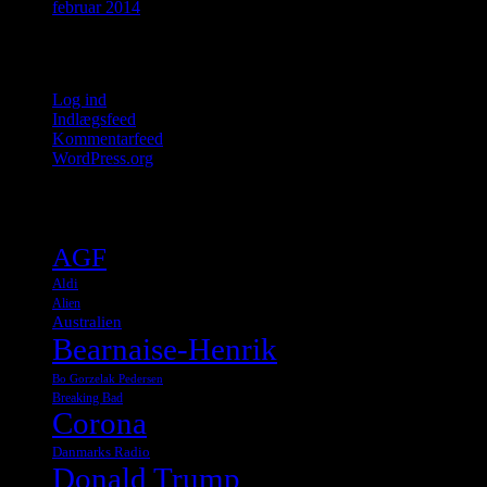
februar 2014
Meta
Log ind
Indlægsfeed
Kommentarfeed
WordPress.org
Tags
AGF
Aldi
Alien
Australien
Bearnaise-Henrik
Bo Gorzelak Pedersen
Breaking Bad
Corona
Danmarks Radio
Donald Trump