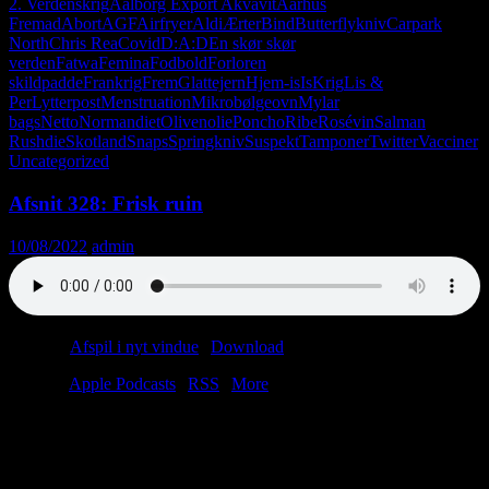
2. Verdenskrig
Aalborg Export Akvavit
Aarhus
Fremad
Abort
AGF
Airfryer
Aldi
Ærter
Bind
Butterflykniv
Carpark
North
Chris Rea
Covid
D:A:D
En skør skør
verden
Fatwa
Femina
Fodbold
Forloren
skildpadde
Frankrig
Frem
Glattejern
Hjem-is
Is
Krig
Lis &
Per
Lytterpost
Menstruation
Mikrobølgeovn
Mylar
bags
Netto
Normandiet
Olivenolie
Poncho
Ribe
Rosévin
Salman
Rushdie
Skotland
Snaps
Springkniv
Suspekt
Tamponer
Twitter
Vacciner
Uncategorized
Afsnit 328: Frisk ruin
10/08/2022
admin
Podcast:
Afspil i nyt vindue
|
Download
(31.7MB)
Tilmeld:
Apple Podcasts
|
RSS
|
More
Der er to veje ud af sommeren.
Den ene er døden.
Skriv til os: virkelighed@protonmail.com