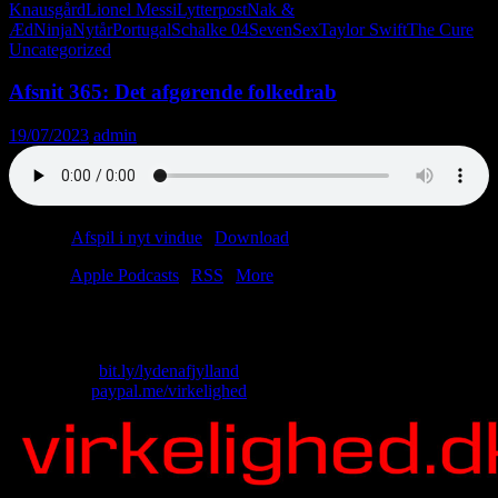
Knausgård
Lionel Messi
Lytterpost
Nak &
Æd
Ninja
Nytår
Portugal
Schalke 04
Seven
Sex
Taylor Swift
The Cure
Uncategorized
Afsnit 365: Det afgørende folkedrab
19/07/2023
admin
Podcast:
Afspil i nyt vindue
|
Download
(38.2MB)
Tilmeld:
Apple Podcasts
|
RSS
|
More
Nyt afsnit. Lyt forsigtigt. Tag noter. Brænd noter.
Skriv til os: virkelighed@protonmail.com
Køb T-shirt:
bit.ly/lydenafjylland
Giv penge:
paypal.me/virkelighed