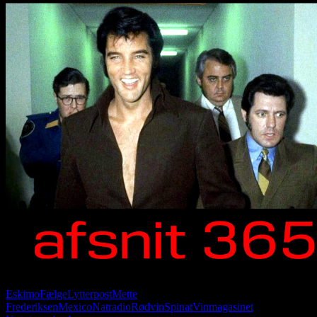
Eskimo
Fælge
Lytterpost
Mette
Frederiksen
Mexico
Natradio
Rødvin
Spinat
Vinmagasinet