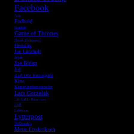
Facebook
Ferie
Fodbold
Frankrig
Game of Thrones
Henrik Christensen
Herning
Jan Lützhøft
Japan
Joe Biden
Jul
Karl Ove Knausgård
Kina
Konspirationsteorier
Lars Gorzelak
Lars Løkke Rasmussen
Lidl
Luftgevær
Lytterpost
McDonald's
Mette Frederiksen