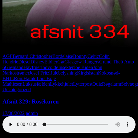
AGF
Bernard Christopher
Bordelaise
Bounty
Celtic
Colin
Hendrie
Diesel
Disney
Elbiler
Gat
Glasgow Rangers
Grand Theft Auto
6
Grønland
Havfruer
Indvolde
Insekter
Joe Biden
John
Narkostrømer
Josef Fritzl
Julebelysning
Kirgisistan
Kokosnød-
BH
L:Ron:Harald
Lars Boje
Mathiesen
Luksusfælden
Lykkehjulet
Lytterpost
Quiz
Røgalarm
Selvtægt
Uncategorized
Afsnit 329: Rosékuren
17/08/2022
admin