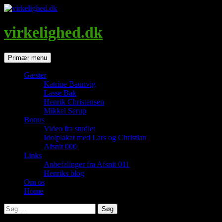
Hop
til
indhold
virkelighed.dk
Søg
Primær menu
Gæster
Katrine Baunvig
Lasse Bak
Henrik Christensen
Mikkel Serup
Bonus
Video fra studiet
Idolplakat med Lars og Christian
Afsnit 000
Links
Anbefalinger fra Afsnit 011
Henriks blog
Om os
Home
Søg
efter: