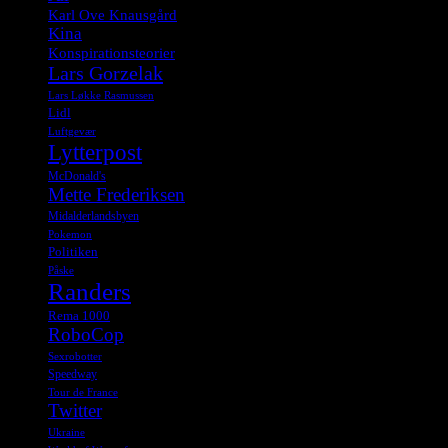
Karl Ove Knausgård
Kina
Konspirationsteorier
Lars Gorzelak
Lars Løkke Rasmussen
Lidl
Luftgevær
Lytterpost
McDonald's
Mette Frederiksen
Midalderlandsbyen
Pokemon
Politiken
Påske
Randers
Rema 1000
RoboCop
Sexrobotter
Speedway
Tour de France
Twitter
Ukraine