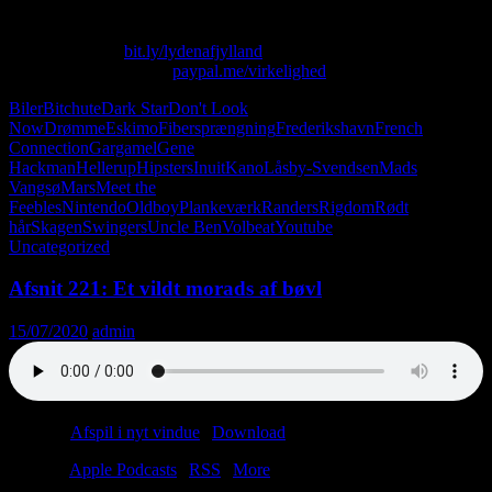
Skriv til os på: virkelighed@protonmail.com
Køb T-shirt her:
bit.ly/lydenafjylland
Giv os alle dine penge:
paypal.me/virkelighed
Biler
Bitchute
Dark Star
Don't Look
Now
Drømme
Eskimo
Fibersprængning
Frederikshavn
French
Connection
Gargamel
Gene
Hackman
Hellerup
Hipsters
Inuit
Kano
Låsby-Svendsen
Mads
Vangsø
Mars
Meet the
Feebles
Nintendo
Oldboy
Plankeværk
Randers
Rigdom
Rødt
hår
Skagen
Swingers
Uncle Ben
Volbeat
Youtube
Uncategorized
Afsnit 221: Et vildt morads af bøvl
15/07/2020
admin
Podcast:
Afspil i nyt vindue
|
Download
(26.2MB)
Tilmeld:
Apple Podcasts
|
RSS
|
More