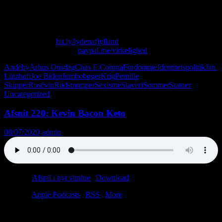
Hvem sidder der i bryggerset omgivet af tomme vinflasker? Det gør
Christian og Jan. Et vaskeægte lorteafsnit.
Skriv til os på: virkelighed@protonmail.com
Køb T-shirt her:
bit.ly/lydenafjylland
Giv os alle dine penge:
paypal.me/virkelighed
Andeby
Århus Onsdag
Chas E.
Corona
Fordomme
Identitetspolitik
Jan
Lützhøft
Joe Biden
Jumbobøger
Krig
Pernille
Skipper
Rosévin
Rødstrømper
Sexisme
Slaveri
Sommer
Statuer
Uncategorized
Afsnit 220: Kevin Bacon Keto
08/07/2020
admin
Podcast:
Afspil i nyt vindue
|
Download
(39.1MB)
Tilmeld:
Apple Podcasts
|
RSS
|
More
Nå, men så går det hverken værre eller bedre, end at Anders starter
på keto. Et ungdomsblad fra 1978 afslører, at alle efterskoleelever er