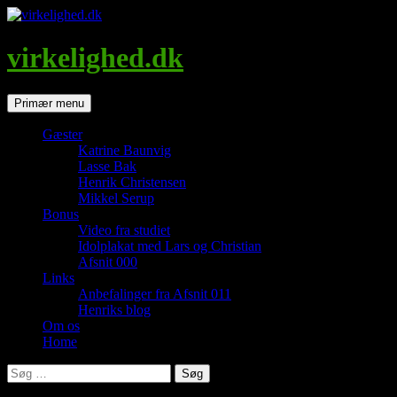
Hop
til
indhold
virkelighed.dk
Søg
Primær menu
Gæster
Katrine Baunvig
Lasse Bak
Henrik Christensen
Mikkel Serup
Bonus
Video fra studiet
Idolplakat med Lars og Christian
Afsnit 000
Links
Anbefalinger fra Afsnit 011
Henriks blog
Om os
Home
Søg
efter: