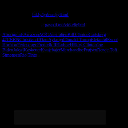
Christian snakker om Christian II.
Køb T-shirt her:
bit.ly/lydenafjylland
Skriv til os på: virkelighed@protonmail.com
Giv os alle dine penge:
paypal.me/virkelighed
Aboriginals
Amazon
AOC
Australien
Bill Clinton
Carlsberg
47
CERN
Christian II
Dan Aykroyd
Donald Trump
Elefantøl
Event
Horizon
Feriepenge
Frederik II
Harboe
Hillary Clinton
Joe
Biden
Juleøl
Kasketter
Kvajebajer
Merchandise
Prøjsen
Renee Toft
Simonsen
Rio Tinto
Følg os