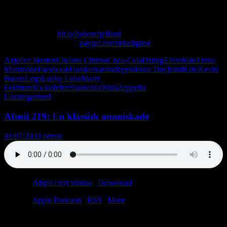
narkomaner (quelle surprise!), og Anjelica Huston har fødselsdag.
Skriv til os på: virkelighed@protonmail.com
Køb T-shirt her:
bit.ly/lydenafjylland
Giv os alle dine penge:
paypal.me/virkelighed
Anjelica Huston
Chelsea Clinton
Coca-Cola
Dating
Efterskole
Ennio
Morricone
Facebook
Flæskesvær
Independence Day
Ironi
Keto
Kevin
Bacon
Lego
Lucky Luke
Marty
Feldman
Rockefeller
Slankekur
Wish
Zeppelin
Uncategorized
Afsnit 219: En klassisk onaniskade
01/07/2020
admin
Podcast:
Afspil i nyt vindue
|
Download
(49.3MB)
Tilmeld:
Apple Podcasts
|
RSS
|
More
Anders kommer med kvajebajer.
Birgitte køber en T-shirt.