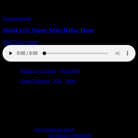
Månedsarkiv: juli 2020
Uncategorized
Afsnit 223: Super Aktie Dollar Hour
29/07/2020
admin
Podcast:
Afspil i nyt vindue
|
Download
(46.5MB)
Tilmeld:
Apple Podcasts
|
RSS
|
More
Christian og Anders (altså Aktie-Anders, ikke Trucker-Anders)
byder velkommen til 67 lukrative minutter i Investorhjørnet. Ja, et
helt afsnit kun om aktier! Bind trippelknude på dit slips og tag dine
bedste hornbriller på. Hvis vi havde haft en konkurrence, kunne du
have vundet en au pair og noget hvidt pulver.
Skriv til os på: virkelighed@protonmail.com
Køb T-shirt her:
bit.ly/lydenafjylland
Giv os alle dine penge:
paypal.me/virkelighed