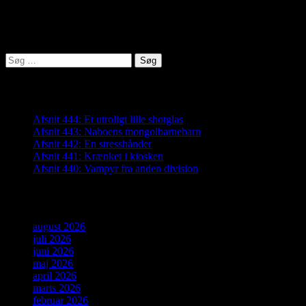
Lyden af Jylland
Søg
efter:
Seneste indlæg
Afsnit 444: Et utroligt lille shotglas
Afsnit 443: Naboens mongolbarnebarn
Afsnit 442: En stresshånder
Afsnit 441: Krænket i kiosken
Afsnit 440: Vampyr fra anden division
Arkiver
august 2026
juli 2026
juni 2026
maj 2026
april 2026
marts 2026
februar 2026