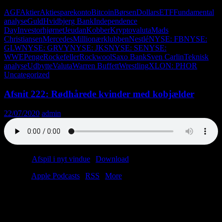
AGF
Aktier
Aktiesparekonto
Bitcoin
Børsen
Dollars
ETF
Fundamental
analyse
Guld
Hvidbjerg Bank
Independence
Day
Investorhjørnet
Jeudan
Kobber
Kryptovaluta
Mads
Christiansen
Mercedes
Millionærklubben
Nestlé
NYSE: FB
NYSE:
GLW
NYSE: GRVY
NYSE: JKS
NYSE: SE
NYSE:
WWE
Penge
Rockefeller
Rockwool
Saxo Bank
Sven Carlin
Teknisk
analyse
Udbytte
Valuta
Warren Buffett
Wrestling
XLON: PHOR
Uncategorized
Afsnit 222: Rødhårede kvinder med kobjælder
22/07/2020
admin
Podcast:
Afspil i nyt vindue
|
Download
(47.2MB)
Tilmeld:
Apple Podcasts
|
RSS
|
More
Vi er tilbage med et godt, gammeldags afsnit. Christian får en
fibersprængning, og Anders spotter den eneste hipster i Randers. Åh
ja, og rødhårede kvinder er livsfarlige. Og masser om
Frederikshavn.