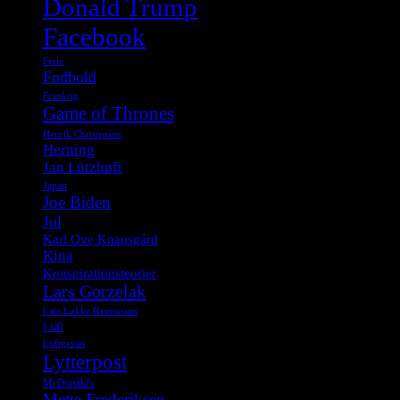
Donald Trump
Facebook
Ferie
Fodbold
Frankrig
Game of Thrones
Henrik Christensen
Herning
Jan Lützhøft
Japan
Joe Biden
Jul
Karl Ove Knausgård
Kina
Konspirationsteorier
Lars Gorzelak
Lars Løkke Rasmussen
Lidl
Luftgevær
Lytterpost
McDonald's
Mette Frederiksen