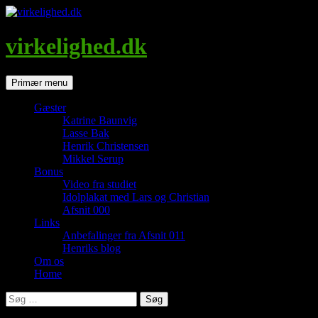
Hop
til
indhold
virkelighed.dk
Søg
Primær menu
Gæster
Katrine Baunvig
Lasse Bak
Henrik Christensen
Mikkel Serup
Bonus
Video fra studiet
Idolplakat med Lars og Christian
Afsnit 000
Links
Anbefalinger fra Afsnit 011
Henriks blog
Om os
Home
Søg
efter: