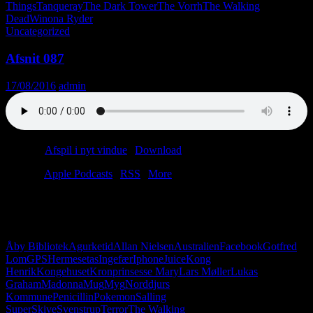
Things
Tanqueray
The Dark Tower
The Vorrh
The Walking
Dead
Winona Ryder
Uncategorized
Afsnit 087
17/08/2016
admin
Podcast:
Afspil i nyt vindue
|
Download
(48.6MB)
Tilmeld:
Apple Podcasts
|
RSS
|
More
Endelig kom den, agurketiden. Vi læser lytterpost fra Aarhus og
Australien, mens Anders blærer sig med sin nye telefon. En bette tur
i coachinghjørnet finder vi også tid til. Tak, Allan Nielsen.
Åby Bibliotek
Agurketid
Allan Nielsen
Australien
Facebook
Gotfred
Lom
GPS
Hermesetas
Ingefær
Iphone
Juice
Kong
Henrik
Kongehuset
Kronprinsesse Mary
Lars Møller
Lukas
Graham
Madonna
Mug
Myg
Norddjurs
Kommune
Penicillin
Pokemon
Salling
Super
Skive
Svenstrup
Terror
The Walking