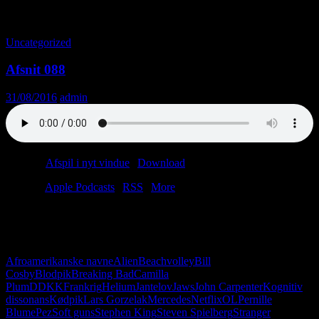
Månedsarkiv: august 2016
Uncategorized
Afsnit 088
31/08/2016
admin
Podcast:
Afspil i nyt vindue
|
Download
(58.5MB)
Tilmeld:
Apple Podcasts
|
RSS
|
More
Vi gør det ikke, Maria! Vi sluger ikke helium for din skyld. Til
gengæld vil vi gerne fortælle dig om en umulig skov, lige så umulige
navne samt forskellige slags penis. Det manglede bare.
Afroamerikanske navne
Alien
Beachvolley
Bill
Cosby
Blodpik
Breaking Bad
Camilla
Plum
DDKK
Frankrig
Helium
Jantelov
Jaws
John Carpenter
Kognitiv
dissonans
Kødpik
Lars Gorzelak
Mercedes
Netflix
OL
Pernille
Blume
Pez
Soft guns
Stephen King
Steven Spielberg
Stranger