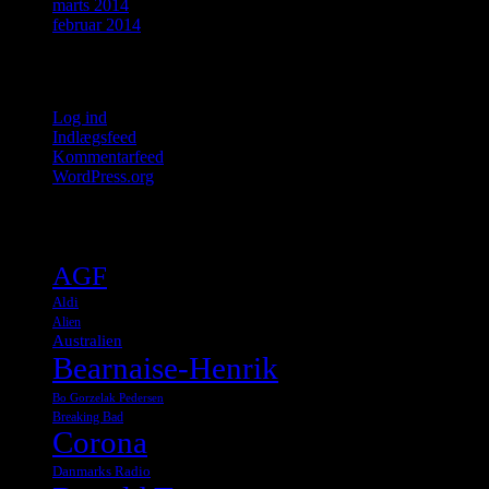
marts 2014
februar 2014
Meta
Log ind
Indlægsfeed
Kommentarfeed
WordPress.org
Tags
AGF
Aldi
Alien
Australien
Bearnaise-Henrik
Bo Gorzelak Pedersen
Breaking Bad
Corona
Danmarks Radio