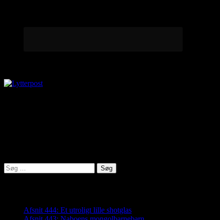
Lytterpost
virkelighed@protonmail.com
Lyden af Jylland
Søg
efter:
Seneste indlæg
Afsnit 444: Et utroligt lille shotglas
Afsnit 443: Naboens mongolbarnebarn