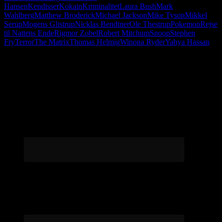
Hansen
Kendisser
Kokain
Kriminalitet
Laura Bush
Mark
Wahlberg
Matthew Broderick
Michael Jackson
Mike Tyson
Mikkel
Serup
Mogens Glistrup
Nicklas Bendtner
Ole Thestrup
Pokemon
Rejse
til Nattens Ende
Rigmor Zobel
Robert Mitchum
Snoop
Stephen
Fry
Terror
The Matrix
Thomas Helmig
Winona Ryder
Yahya Hassan
Følg os