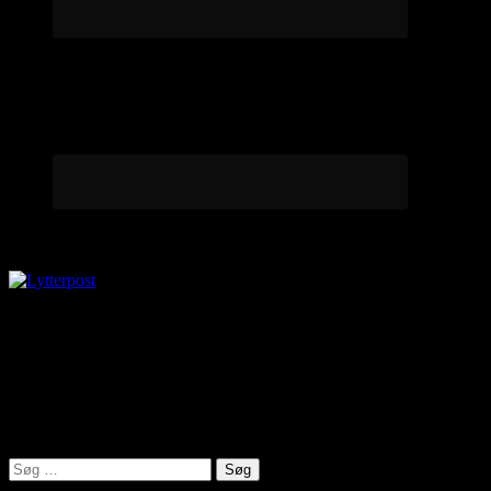
Lytterpost
virkelighed@protonmail.com
Lyden af Jylland
Søg
efter: