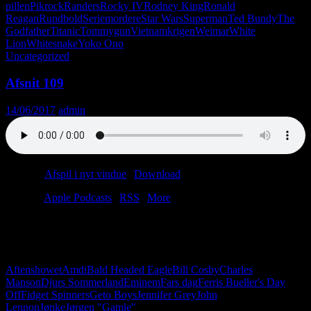
pillen
Pikrock
Randers
Rocky IV
Rodney King
Ronald
Reagan
Rundbold
Seriemordere
Star Wars
Superman
Ted Bundy
The
Godfather
Titanic
Tommygun
Vietnamkrigen
Weimar
White
Lion
Whitesnake
Yoko Ono
Uncategorized
Afsnit 109
14/06/2017
admin
Podcast:
Afspil i nyt vindue
|
Download
(53.9MB)
Tilmeld:
Apple Podcasts
|
RSS
|
More
Så står man der igen… på den røde løber med en Oscar i den ene
hånd, en machete i den anden og en næse fuld af kokain. Dette
afsnit handler om kriminelle kendisser.
Aftenshowet
Amdi
Bald Headed Eagle
Bill Cosby
Charles
Manson
Djurs Sommerland
Eminem
Fars dag
Ferris Bueller's Day
Off
Fidget Spinners
Geto Boys
Jennifer Grey
John
Lennon
Jønke
Jørgen "Gamle"