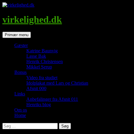
Hop
til
indhold
virkelighed.dk
Søg
Primær menu
Gæster
Katrine Baunvig
Lasse Bak
Henrik Christensen
Mikkel Serup
Bonus
Video fra studiet
Idolplakat med Lars og Christian
Afsnit 000
Links
Anbefalinger fra Afsnit 011
Henriks blog
Om os
Home
Søg
efter: