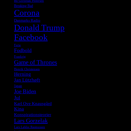
Bo Gorzelak Pedersen
Breaking Bad
Corona
Danmarks Radio
Donald Trump
Facebook
Ferie
Fodbold
Frankrig
Game of Thrones
Henrik Christensen
Herning
Jan Lützhøft
Japan
Joe Biden
Jul
Karl Ove Knausgård
Kina
Konspirationsteorier
Lars Gorzelak
Lars Løkke Rasmussen