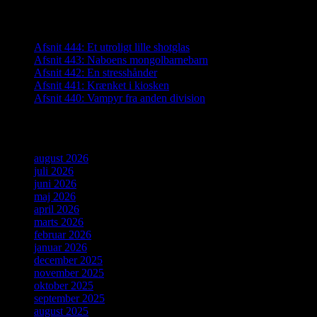
Seneste indlæg
Afsnit 444: Et utroligt lille shotglas
Afsnit 443: Naboens mongolbarnebarn
Afsnit 442: En stresshånder
Afsnit 441: Krænket i kiosken
Afsnit 440: Vampyr fra anden division
Arkiver
august 2026
juli 2026
juni 2026
maj 2026
april 2026
marts 2026
februar 2026
januar 2026
december 2025
november 2025
oktober 2025
september 2025
august 2025