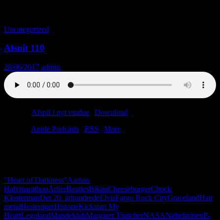
Månedsarkiv: juni 2017
Uncategorized
Afsnit 110
28/06/2017
admin
Podcast:
Afspil i nyt vindue
|
Download
(73.9MB)
Tilmeld:
Apple Podcasts
|
RSS
|
More
Halvdelen af alle Mötley Crüe-sange handler om Margaret
Thatchers frisure. Historisk faktum. I dette afsnit gennemgår vi
samtlige aspekter ved det 20. århundrede.
"Heart of Darkness"
Aarhus
Halvmarathon
Årtier
Beatles
Bikini
Cheeseburger
Chuck
Klosterman
Det 20. århundrede
Elvis
Fargo Rock City
Graceland
Hair
metal
Hestepiger
Historie
Kickstart My
Heart
Legoland
Mandeklub
Margaret Thatcher
NASA
Nobelprisen
P-