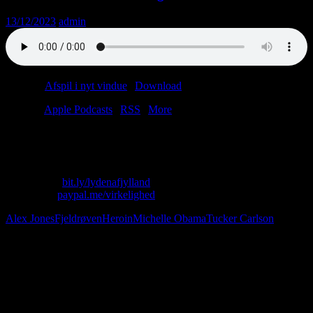
13/12/2023
admin
Podcast:
Afspil i nyt vindue
|
Download
(55.9MB)
Tilmeld:
Apple Podcasts
|
RSS
|
More
Hvem bliver den næste amerikanske præsident? Svaret vil overraske
dig. Særlig julebonus: lynkursus i hollandsk.
Skriv til os: virkelighed@protonmail.com
Køb T-shirt:
bit.ly/lydenafjylland
Giv penge:
paypal.me/virkelighed
Alex Jones
Fjeldrøven
Heroin
Michelle Obama
Tucker Carlson
Følg os