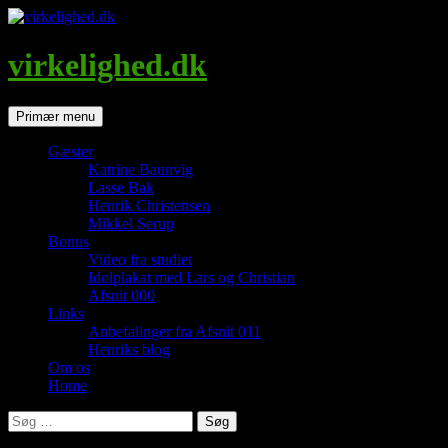
Hop
til
indhold
virkelighed.dk
Søg
Primær menu
Gæster
Katrine Baunvig
Lasse Bak
Henrik Christensen
Mikkel Serup
Bonus
Video fra studiet
Idolplakat med Lars og Christian
Afsnit 000
Links
Anbefalinger fra Afsnit 011
Henriks blog
Om os
Home
Søg
efter: