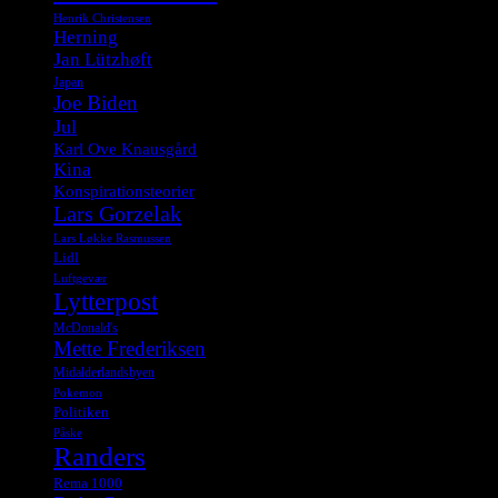
Henrik Christensen
Herning
Jan Lützhøft
Japan
Joe Biden
Jul
Karl Ove Knausgård
Kina
Konspirationsteorier
Lars Gorzelak
Lars Løkke Rasmussen
Lidl
Luftgevær
Lytterpost
McDonald's
Mette Frederiksen
Midalderlandsbyen
Pokemon
Politiken
Påske
Randers
Rema 1000