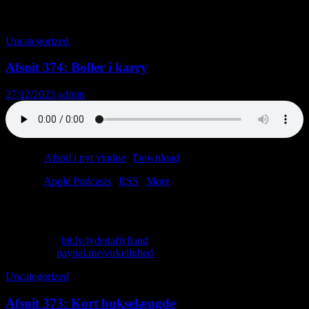
Månedsarkiv: december 2023
Uncategorized
Afsnit 374: Boller i karry
27/12/2023
admin
Podcast:
Afspil i nyt vindue
|
Download
(46.4MB)
Tilmeld:
Apple Podcasts
|
RSS
|
More
Vi befinder os mellem jul og nytår. Og i et bryggers.
Skriv til os: virkelighed@protonmail.com
Køb T-shirt:
bit.ly/lydenafjylland
Giv penge:
paypal.me/virkelighed
Uncategorized
Afsnit 373: Kort bukselængde