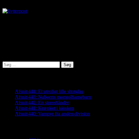
virkelighed@protonmail.com
Lyden af Jylland
Søg
efter:
Seneste indlæg
Afsnit 444: Et utroligt lille shotglas
Afsnit 443: Naboens mongolbarnebarn
Afsnit 442: En stresshånder
Afsnit 441: Krænket i kiosken
Afsnit 440: Vampyr fra anden division
Arkiver