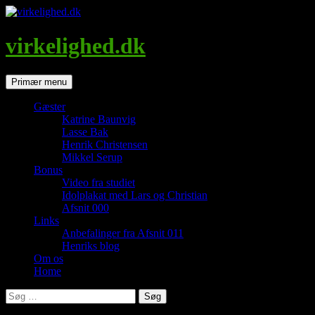
Hop
til
indhold
virkelighed.dk
Søg
Primær menu
Gæster
Katrine Baunvig
Lasse Bak
Henrik Christensen
Mikkel Serup
Bonus
Video fra studiet
Idolplakat med Lars og Christian
Afsnit 000
Links
Anbefalinger fra Afsnit 011
Henriks blog
Om os
Home
Søg
efter: