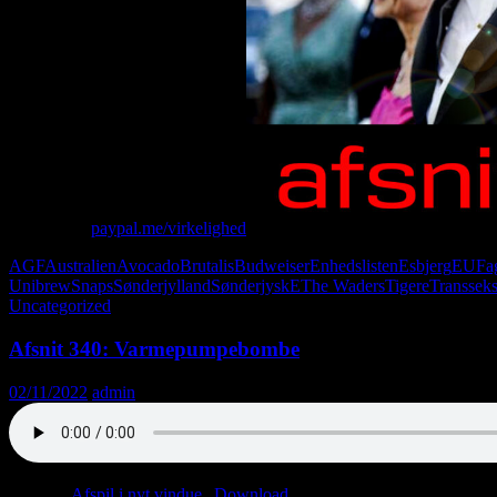
Giv penge:
paypal.me/virkelighed
AGF
Australien
Avocado
Brutalis
Budweiser
Enhedslisten
Esbjerg
EU
Fa
Unibrew
Snaps
Sønderjylland
SønderjyskE
The Waders
Tigere
Transseks
Uncategorized
Afsnit 340: Varmepumpebombe
02/11/2022
admin
Podcast:
Afspil i nyt vindue
|
Download
(49.5MB)