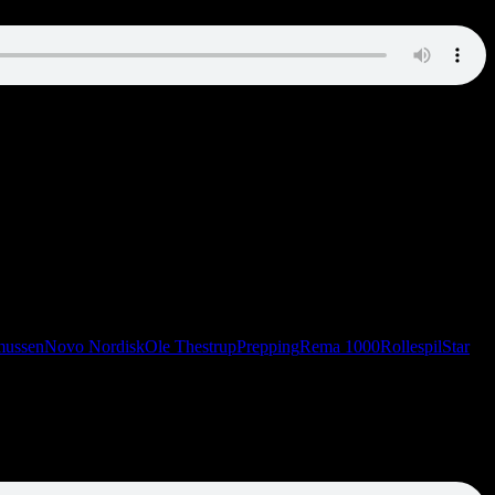
mussen
Novo Nordisk
Ole Thestrup
Prepping
Rema 1000
Rollespil
Star