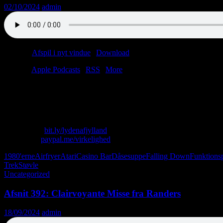
02/10/2024
admin
Podcast:
Afspil i nyt vindue
|
Download
(51.3MB)
Tilmeld:
Apple Podcasts
|
RSS
|
More
Låsby-Svendsen kurerer barnløshed på Annelises Bar.
Lasse går forgæves efter aspargessuppe i Rema.
Christian har glemt, hvordan man prepper.
Skriv til os: virkelighed@protonmail.com
Køb T-shirt:
bit.ly/lydenafjylland
Giv penge:
paypal.me/virkelighed
1980'erne
Airfryer
Atari
Casino Bar
Dåsesuppe
Falling Down
Funktions
Trek
Støvle
Uncategorized
Afsnit 392: Clairvoyante Misse fra Randers
18/09/2024
admin