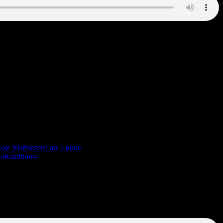
Boje Mathiesen
Lars Løkke
ia
Raadhuus-