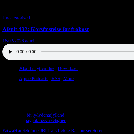
Tag-arkiv: Lars Løkke Rasmussen
Uncategorized
Afsnit 432: Korsfæstelse før frokost
16/02/2026
admin
Podcast:
Afspil i nyt vindue
|
Download
(47.5MB)
Tilmeld:
Apple Podcasts
|
RSS
|
More
Christian hoster.
Lasse er misforstået.
Denne podcast er til DIG.
Skriv til os: virkelighed@protonmail.com
Køb T-shirt:
bit.ly/lydenafjylland
Giv penge:
paypal.me/virkelighed
Fatwa
Høretelefoner
JBL
Lars Løkke Rasmussen
Sony