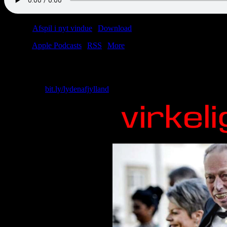
Podcast:
Afspil i nyt vindue
|
Download
(51.8MB)
Tilmeld:
Apple Podcasts
|
RSS
|
More
Folk spørger os tit: “Laver I ikke snart et afsnit om koldskål?” Nej, 
Skriv til os: virkelighed@protonmail.com
Køb T-shirt:
bit.ly/lydenafjylland