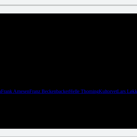
n
Frank Arnesen
Franz Beckenbacker
Helle Thorning
Kultorvet
Lars Løk