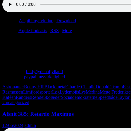
Podcast:
Afspil i nyt vindue
|
Download
(42.9MB)
Tilmeld:
Apple Podcasts
|
RSS
|
More
Benny Hill sidder i kannibalgryden.
Christian sidder i speedbåden.
Lars Løkke sidder i privatflyet.
Lasse sidder i Tyrolerteltet.
Skriv til os: virkelighed@protonmail.com
Køb T-shirt:
bit.ly/lydenafjylland
Giv penge:
paypal.me/virkelighed
Astronauter
Benny Hill
Black metal
Charlie Chaplin
Donald Trump
Fes
Rasmussen
Limfjordsporter
Løg
Lydemojis
Lys
Medina
Mette Frederiks
Kaféen
Randers
Rønde
Skolæder
Socialdemokraterne
Speedbåde
Taylor
Uncategorized
Afsnit 385: Retardo Maximus
12/06/2024
admin