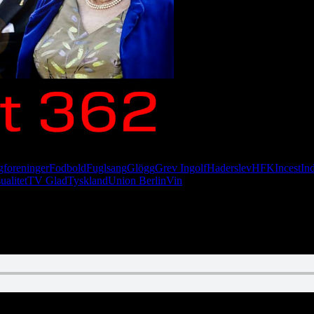
gforeninger
Fodbold
Fuglsang
Glögg
Grev Ingolf
Haderslev
HFK
Incest
In
ualitet
TV Glad
Tyskland
Union Berlin
Vin