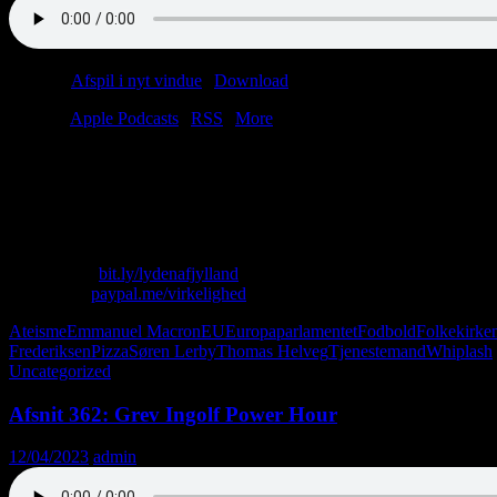
Podcast:
Afspil i nyt vindue
|
Download
(50.1MB)
Tilmeld:
Apple Podcasts
|
RSS
|
More
Okay, det er et fodboldhold – men kun for politikere.
Fordi EM.
Og en kat smadrer et hollandsk rådhus.
Fordi kat.
Skriv til os: virkelighed@protonmail.com
Køb T-shirt:
bit.ly/lydenafjylland
Giv penge:
paypal.me/virkelighed
Ateisme
Emmanuel Macron
EU
Europaparlamentet
Fodbold
Folkekirke
Frederiksen
Pizza
Søren Lerby
Thomas Helveg
Tjenestemand
Whiplash
Uncategorized
Afsnit 362: Grev Ingolf Power Hour
12/04/2023
admin