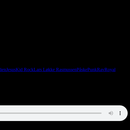
dien
Jesus
Kid Rock
Lars Løkke Rasmussen
Påske
Punk
Rav
Royal