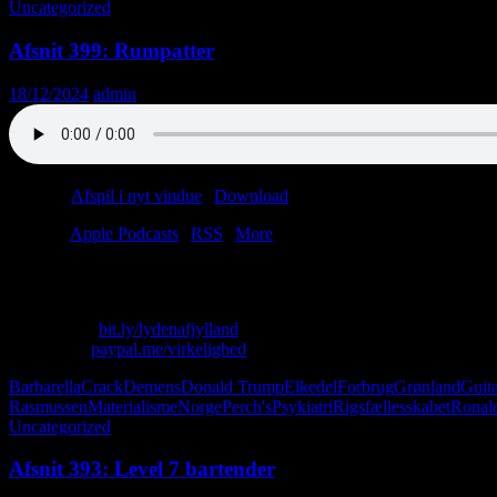
Uncategorized
Afsnit 399: Rumpatter
18/12/2024
admin
Podcast:
Afspil i nyt vindue
|
Download
(46.5MB)
Tilmeld:
Apple Podcasts
|
RSS
|
More
Kære lytter, i anledning af julen forkæles du hermed med et lille bonusa
Skriv til os: virkelighed@protonmail.com
Køb T-shirt:
bit.ly/lydenafjylland
Giv penge:
paypal.me/virkelighed
Barbarella
Crack
Demens
Donald Trump
Elkedel
Forbrug
Grønland
Guit
Rasmussen
Materialisme
Norge
Perch's
Psykiatri
Rigsfællesskabet
Ronal
Uncategorized
Afsnit 393: Level 7 bartender