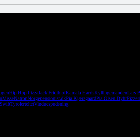
tugen
Hip Hop Pizza
Jack Fridthjof
Kamala Harris
Kyllingemanden
Lars 
en
Misse
Natron
Norge
pensionist.dk
Pia Kjærsgaard
Pia Olsen Dyhr
Pizzer
 Swift
Tyrolerteltet
Vinduespudsning