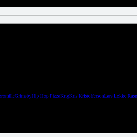
promille
Grimsby
Hip Hop Pizza
Krig
Kris Kristofferson
Lars Løkke Ras