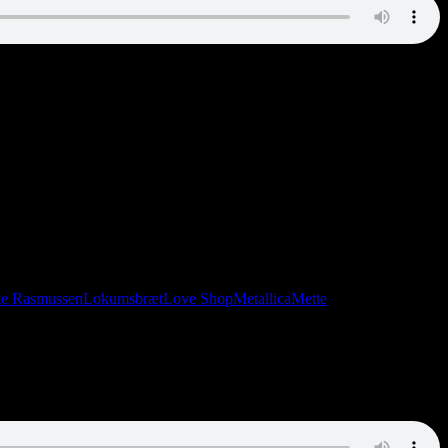
ke Rasmussen
Lokumsbræt
Love Shop
Metallica
Mette