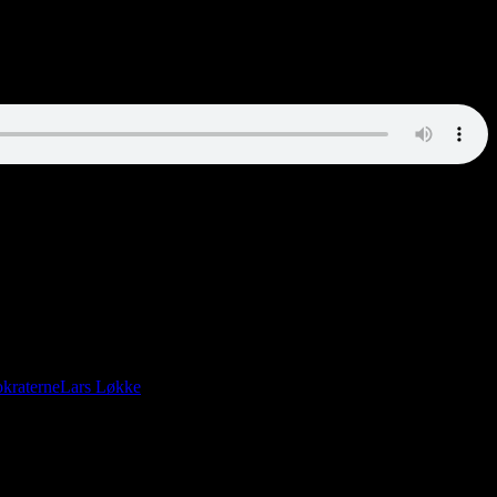
 mail til face.
kraterne
Lars Løkke