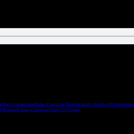
fsnit. Husk nu, at du sagtens kan nå at vinde Årets Lytterpost, så giv os
ar
Hæve/sænke-bord
Jane Fonda
Joe Biden
Kaptajn Haddock
Kristendemo
d Reagan
Rumsex
Samovar
Snaps
Te
Ukraine