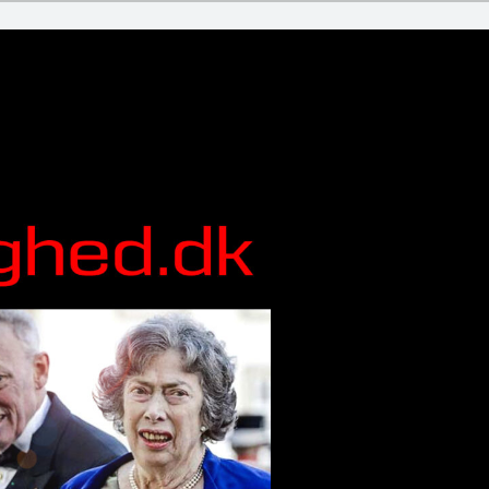
i hvert fald ikke i denne uge. Til gengæld kan du sige møjn til Mathias f