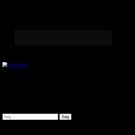
Lytterpost
virkelighed@protonmail.com
Lyden af Jylland
Søg
efter:
Seneste indlæg