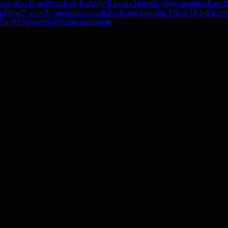
tugen
Hip Hop Pizza
Jack Fridthjof
Kamala Harris
Kyllingemanden
Lars 
en
Misse
Natron
Norge
pensionist.dk
Pia Kjærsgaard
Pia Olsen Dyhr
Pizzer
 Swift
Tyrolerteltet
Vinduespudsning