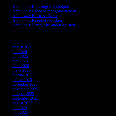
Afsnit 444: Et utroligt lille shotglas
Afsnit 443: Naboens mongolbarnebarn
Afsnit 442: En stresshånder
Afsnit 441: Krænket i kiosken
Afsnit 440: Vampyr fra anden division
Arkiver
august 2026
juli 2026
juni 2026
maj 2026
april 2026
marts 2026
februar 2026
januar 2026
december 2025
november 2025
oktober 2025
september 2025
august 2025
juli 2025
juni 2025