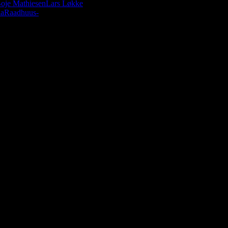
Boje Mathiesen
Lars Løkke
ia
Raadhuus-