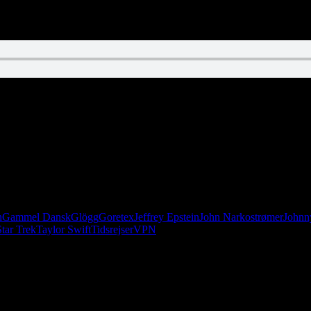
ler. Frihed er ensomhed. Kun Taylor Swift kan vise os vejen. Og nej, B
n
Gammel Dansk
Glögg
Goretex
Jeffrey Epstein
John Narkostrømer
Johnn
Star Trek
Taylor Swift
Tidsrejser
VPN