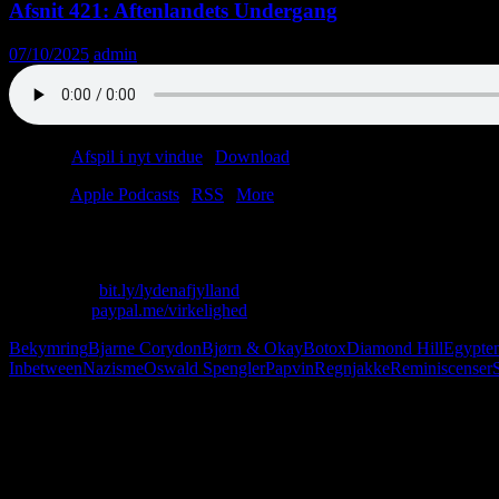
Afsnit 421: Aftenlandets Undergang
07/10/2025
admin
Podcast:
Afspil i nyt vindue
|
Download
(66.0MB)
Tilmeld:
Apple Podcasts
|
RSS
|
More
Blandt tilsandede pyramider svæver vi rundt som historieløse sæbebob
Skriv til os: virkelighed@protonmail.com
Køb T-shirt:
bit.ly/lydenafjylland
Giv penge:
paypal.me/virkelighed
Bekymring
Bjarne Corydon
Bjørn & Okay
Botox
Diamond Hill
Egypte
Inbetween
Nazisme
Oswald Spengler
Papvin
Regnjakke
Reminiscenser
Følg os