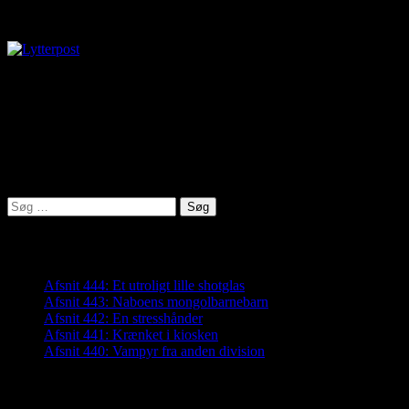
Lytterpost
virkelighed@protonmail.com
Lyden af Jylland
Søg
efter:
Seneste indlæg
Afsnit 444: Et utroligt lille shotglas
Afsnit 443: Naboens mongolbarnebarn
Afsnit 442: En stresshånder
Afsnit 441: Krænket i kiosken
Afsnit 440: Vampyr fra anden division
Arkiver