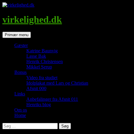
Hop
til
indhold
virkelighed.dk
Søg
Primær menu
Gæster
Katrine Baunvig
Lasse Bak
Henrik Christensen
Mikkel Serup
Bonus
Video fra studiet
Idolplakat med Lars og Christian
Afsnit 000
Links
Anbefalinger fra Afsnit 011
Henriks blog
Om os
Home
Søg
efter: