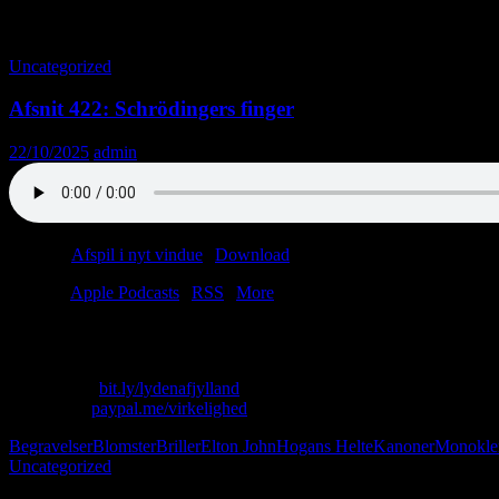
Månedsarkiv: oktober 2025
Uncategorized
Afsnit 422: Schrödingers finger
22/10/2025
admin
Podcast:
Afspil i nyt vindue
|
Download
(48.7MB)
Tilmeld:
Apple Podcasts
|
RSS
|
More
Kan indeholde spor af nødder.
Skriv til os: virkelighed@protonmail.com
Køb T-shirt:
bit.ly/lydenafjylland
Giv penge:
paypal.me/virkelighed
Begravelser
Blomster
Briller
Elton John
Hogans Helte
Kanoner
Monokle
Uncategorized