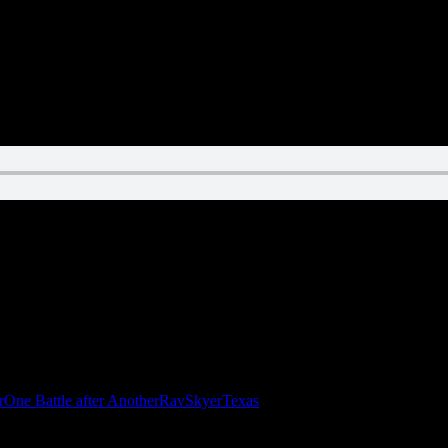
r
One Battle after Another
Rav
Skyer
Texas