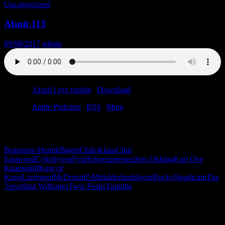
Uncategorized
Afsnit 113
09/08/2017
admin
Podcast:
Afspil i nyt vindue
|
Download
(31.9MB)
Tilmeld:
Apple Podcasts
|
RSS
|
More
Sommer. Virkelighed.dk har besøg af Midalderlandsbyen… eller
også har Midalderlandsbyen besøg af virkelighed.dk.
Bearnaise-Henrik
Bøger
Chili-Klaus
Clint
Eastwood
Cykeltyven
Fyn
Hoboexpressen
Jens Okking
Karl Ove
Knausgård
King of
Kong
Liverpool
McDonald's
Midalderlandsbyen
Rocky
Steadicam
The
Travelling Wilburies
Twin Peaks
Youtube
Følg os