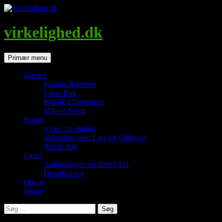
Hop
til
indhold
virkelighed.dk
Søg
Primær menu
Gæster
Katrine Baunvig
Lasse Bak
Henrik Christensen
Mikkel Serup
Bonus
Video fra studiet
Idolplakat med Lars og Christian
Afsnit 000
Links
Anbefalinger fra Afsnit 011
Henriks blog
Om os
Home
Søg
efter: