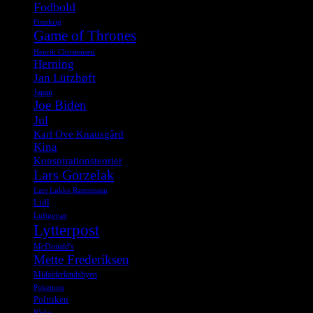
Fodbold
Frankrig
Game of Thrones
Henrik Christensen
Herning
Jan Lützhøft
Japan
Joe Biden
Jul
Karl Ove Knausgård
Kina
Konspirationsteorier
Lars Gorzelak
Lars Løkke Rasmussen
Lidl
Luftgevær
Lytterpost
McDonald's
Mette Frederiksen
Midalderlandsbyen
Pokemon
Politiken
Påske