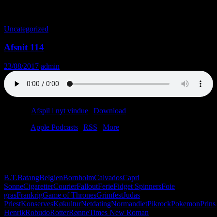
Månedsarkiv: august 2017
Uncategorized
Afsnit 114
23/08/2017
admin
Podcast:
Afspil i nyt vindue
|
Download
(57.7MB)
Tilmeld:
Apple Podcasts
|
RSS
|
More
Afsnit 114 har sovs på skjorten. Anders har en grå pakke cigaretter.
Christian har en fidget spinner. Og så har vi masser af lytterpost. Vi
hører også gerne fra dig. Skriv til: post@virkelighed.dk.
B.T.
Batang
Belgien
Bornholm
Calvados
Capri
Sonne
Cigaretter
Courier
Fallout
Ferie
Fidget Spinners
Foie
gras
Frankrig
Game of Thrones
Grimfest
Judas
Priest
Konserves
Køkultur
Netdating
Normandiet
Pikrock
Pokemon
Prins
Henrik
Robudo
Rotter
Rønne
Times New Roman