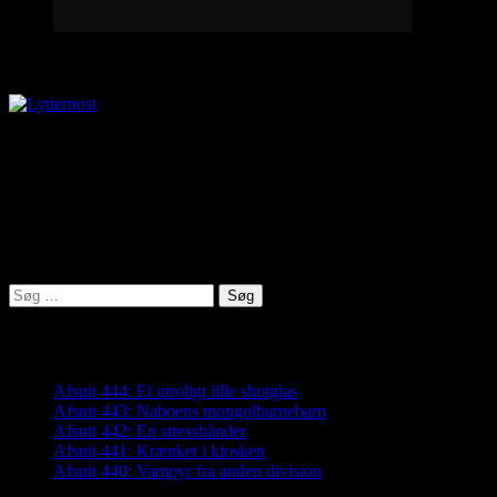
Lytterpost
virkelighed@protonmail.com
Lyden af Jylland
Søg
efter:
Seneste indlæg
Afsnit 444: Et utroligt lille shotglas
Afsnit 443: Naboens mongolbarnebarn
Afsnit 442: En stresshånder
Afsnit 441: Krænket i kiosken
Afsnit 440: Vampyr fra anden division