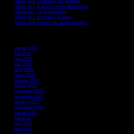
Afsnit 444: Et utroligt lille shotglas
Afsnit 443: Naboens mongolbarnebarn
Afsnit 442: En stresshånder
Afsnit 441: Krænket i kiosken
Afsnit 440: Vampyr fra anden division
Arkiver
august 2026
juli 2026
juni 2026
maj 2026
april 2026
marts 2026
februar 2026
januar 2026
december 2025
november 2025
oktober 2025
september 2025
august 2025
juli 2025
juni 2025
maj 2025