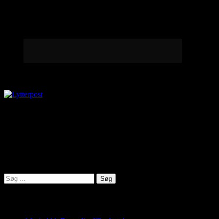
Lytterpost
virkelighed@protonmail.com
Lyden af Jylland
Søg
efter:
Seneste indlæg