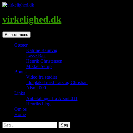
Hop
til
indhold
virkelighed.dk
Søg
Primær menu
Gæster
Katrine Baunvig
Lasse Bak
Henrik Christensen
Mikkel Serup
Bonus
Video fra studiet
Idolplakat med Lars og Christian
Afsnit 000
Links
Anbefalinger fra Afsnit 011
Henriks blog
Om os
Home
Søg
efter: