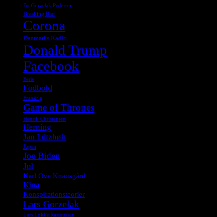
Bo Gorzelak Pedersen
Breaking Bad
Corona
Danmarks Radio
Donald Trump
Facebook
Ferie
Fodbold
Frankrig
Game of Thrones
Henrik Christensen
Herning
Jan Lützhøft
Japan
Joe Biden
Jul
Karl Ove Knausgård
Kina
Konspirationsteorier
Lars Gorzelak
Lars Løkke Rasmussen