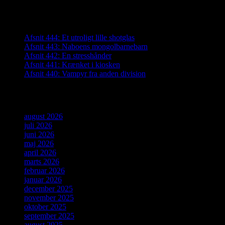
efter:
Seneste indlæg
Afsnit 444: Et utroligt lille shotglas
Afsnit 443: Naboens mongolbarnebarn
Afsnit 442: En stresshånder
Afsnit 441: Krænket i kiosken
Afsnit 440: Vampyr fra anden division
Arkiver
august 2026
juli 2026
juni 2026
maj 2026
april 2026
marts 2026
februar 2026
januar 2026
december 2025
november 2025
oktober 2025
september 2025
august 2025