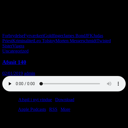
Tre stavelser: KRI-MI-NEL
Du er kriminel, og jeg er kriminel. Denne her podcast er kriminel,
og Dronning Ingrid var kriminel.
Fun fact: Der er ingen ord, der rimer på kriminel. Bortset fra
kriminel.
Forbrydelse
Fyrværkeri
Goldfinger
James Bond
JFK
Judas
Priest
Kriminalitet
Leo Tolstoy
Morten Messerschmidt
Twisted
Sister
Viagra
Uncategorized
Afsnit 140
02/01/2019
admin
Podcast:
Afspil i nyt vindue
|
Download
(32.0MB)
Tilmeld:
Apple Podcasts
|
RSS
|
More
It’s a jungle out there.
Men det er lige meget.