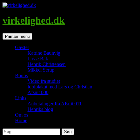
Hop
til
indhold
virkelighed.dk
Søg
Primær menu
Gæster
Katrine Baunvig
Lasse Bak
Henrik Christensen
Mikkel Serup
Bonus
Video fra studiet
Idolplakat med Lars og Christian
Afsnit 000
Links
Anbefalinger fra Afsnit 011
Henriks blog
Om os
Home
Søg
efter: