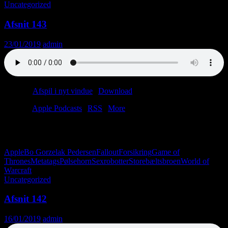
Uncategorized
Afsnit 143
23/01/2019
admin
Podcast:
Afspil i nyt vindue
|
Download
(30.6MB)
Tilmeld:
Apple Podcasts
|
RSS
|
More
Dette afsnit af podcasten bærer den fornemme titel “Pølsehornene
var fucking awesome”. Så, ja, du bliver nok nødt til at høre det.
Apple
Bo Gorzelak Pedersen
Fallout
Forsikring
Game of
Thrones
Metatags
Pølsehorn
Sexrobotter
Storebæltsbroen
World of
Warcraft
Uncategorized
Afsnit 142
16/01/2019
admin