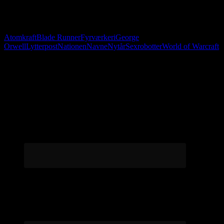
Du befinder dig dybt under jorden.
Stadig fanget i Læderbaronens Tempel.
Velkommen til 2019.
Atomkraft
Blade Runner
Fyrværkeri
George
Orwell
Lytterpost
Nationen
Navne
Nytår
Sexrobotter
World of Warcraft
Følg os