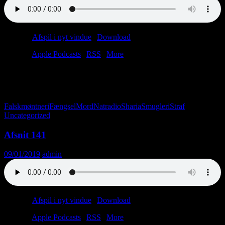
Podcast:
Afspil i nyt vindue
|
Download
(41.4MB)
Tilmeld:
Apple Podcasts
|
RSS
|
More
“Slå mig,” sagde masochisten.
“Nej,” svarede sadisten.
Dette afsnit handler om straf. Vi mener det: Lyt med og bliv straffet.
Falskmøntneri
Fængsel
Mord
Natradio
Sharia
Smugleri
Straf
Uncategorized
Afsnit 141
09/01/2019
admin
Podcast:
Afspil i nyt vindue
|
Download
(29.2MB)
Tilmeld:
Apple Podcasts
|
RSS
|
More