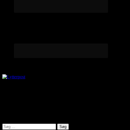
Lytterpost
virkelighed@protonmail.com
Lyden af Jylland
Søg