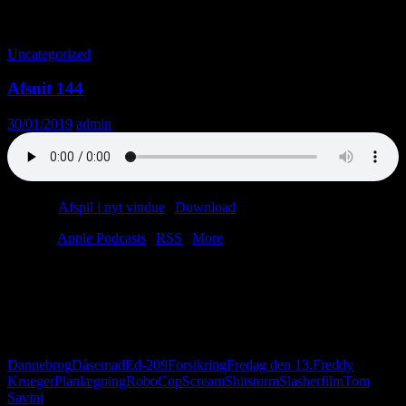
Månedsarkiv: januar 2019
Uncategorized
Afsnit 144
30/01/2019
admin
Podcast:
Afspil i nyt vindue
|
Download
(30.6MB)
Tilmeld:
Apple Podcasts
|
RSS
|
More
Vi planlagde at indspille en podcast om planlægning. Så det gjorde
vi. Sådan da. Det gik fint – med undtagelse af et par smuttere.
Freddy Krueger kom i vejen. Og RoboCop og Dannebrog. Men
ELLERS var det en forrygende godt planlagt podcast om
planlægning.
Dannebrog
Dåsemad
Ed-209
Forsikring
Fredag den 13.
Freddy
Krueger
Planlægning
RoboCop
Scream
Shitstorm
Slasherfilm
Tom
Savini