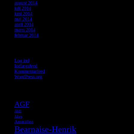
august 2014
juli 2014
juni 2014
maj 2014
april 2014
marts 2014
februar 2014
Meta
Log ind
Indlægsfeed
Kommentarfeed
WordPress.org
Tags
AGF
Aldi
Alien
Australien
Bearnaise-Henrik