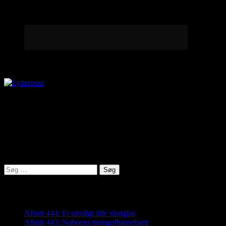
Lytterpost
virkelighed@protonmail.com
Lyden af Jylland
Søg
efter:
Seneste indlæg
Afsnit 444: Et utroligt lille shotglas
Afsnit 443: Naboens mongolbarnebarn