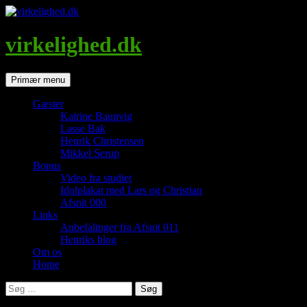
Hop
til
indhold
virkelighed.dk
Søg
Primær menu
Gæster
Katrine Baunvig
Lasse Bak
Henrik Christensen
Mikkel Serup
Bonus
Video fra studiet
Idolplakat med Lars og Christian
Afsnit 000
Links
Anbefalinger fra Afsnit 011
Henriks blog
Om os
Home
Søg
efter: