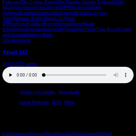
Folkeparti
De Gyldne Palmer
Det Danske Tartelet Forbund
Eddie
Murphy
Færøerne
Filmstriben
GDPR
Incitement
Inger
Støjbjerg
Kannibalisme
Knalde
Kneppe
Kokain
Lars von
Trier
Marianne Rathje
Mazda 323
Nem-
ID
Nosferatu
Politiken
Robotplæneklippere
Rønde
Efterskole
Sløj
Spritbilisme
Straf
Svømmehal
Titane
Total Recall
Ugens
ord
Vacciner
Winter's Bone
Uncategorized
Afsnit 142
16/01/2019
admin
Podcast:
Afspil i nyt vindue
|
Download
(41.4MB)
Tilmeld:
Apple Podcasts
|
RSS
|
More
“Slå mig,” sagde masochisten.
“Nej,” svarede sadisten.
Dette afsnit handler om straf. Vi mener det: Lyt med og bliv straffet.
Falskmøntneri
Fængsel
Mord
Natradio
Sharia
Smugleri
Straf