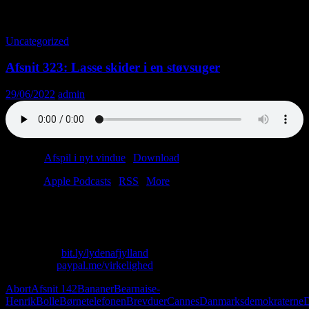
Tag-arkiv: Straf
Uncategorized
Afsnit 323: Lasse skider i en støvsuger
29/06/2022
admin
Podcast:
Afspil i nyt vindue
|
Download
(48.3MB)
Tilmeld:
Apple Podcasts
|
RSS
|
More
“The winner takes it all,” sang ABBA back in the day. Rimelig nemt
at synge, når man ikke har kneppet sin tvillingebror på VHS.
Skriv til os: virkelighed@protonmail.com
Køb T-shirt:
bit.ly/lydenafjylland
Giv penge:
paypal.me/virkelighed
Abort
Afsnit 142
Bananer
Bearnaise-
Henrik
Bolle
Børnetelefonen
Brevduer
Cannes
Danmarksdemokraterne