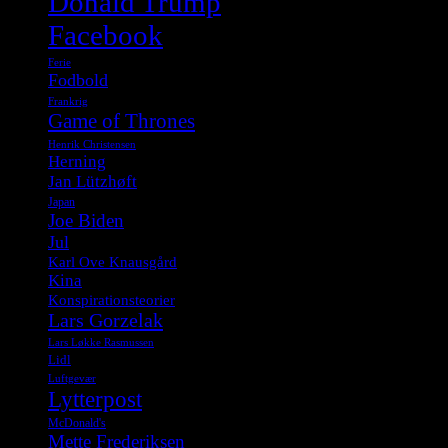
Donald Trump
Facebook
Ferie
Fodbold
Frankrig
Game of Thrones
Henrik Christensen
Herning
Jan Lützhøft
Japan
Joe Biden
Jul
Karl Ove Knausgård
Kina
Konspirationsteorier
Lars Gorzelak
Lars Løkke Rasmussen
Lidl
Luftgevær
Lytterpost
McDonald's
Mette Frederiksen