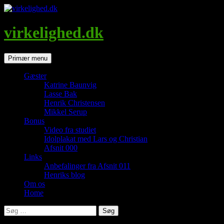
Hop
til
indhold
virkelighed.dk
Søg
Primær menu
Gæster
Katrine Baunvig
Lasse Bak
Henrik Christensen
Mikkel Serup
Bonus
Video fra studiet
Idolplakat med Lars og Christian
Afsnit 000
Links
Anbefalinger fra Afsnit 011
Henriks blog
Om os
Home
Søg
efter: