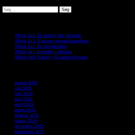
Søg
efter:
Seneste indlæg
Afsnit 444: Et utroligt lille shotglas
Afsnit 443: Naboens mongolbarnebarn
Afsnit 442: En stresshånder
Afsnit 441: Krænket i kiosken
Afsnit 440: Vampyr fra anden division
Arkiver
august 2026
juli 2026
juni 2026
maj 2026
april 2026
marts 2026
februar 2026
januar 2026
december 2025
november 2025