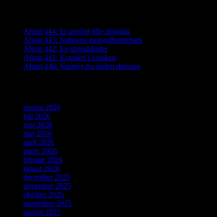
Seneste indlæg
Afsnit 444: Et utroligt lille shotglas
Afsnit 443: Naboens mongolbarnebarn
Afsnit 442: En stresshånder
Afsnit 441: Krænket i kiosken
Afsnit 440: Vampyr fra anden division
Arkiver
august 2026
juli 2026
juni 2026
maj 2026
april 2026
marts 2026
februar 2026
januar 2026
december 2025
november 2025
oktober 2025
september 2025
august 2025