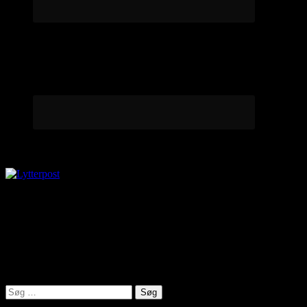
Lytterpost
virkelighed@protonmail.com
Lyden af Jylland
Søg
efter: