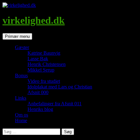
Hop
til
indhold
virkelighed.dk
Søg
Primær menu
Gæster
Katrine Baunvig
Lasse Bak
Henrik Christensen
Mikkel Serup
Bonus
Video fra studiet
Idolplakat med Lars og Christian
Afsnit 000
Links
Anbefalinger fra Afsnit 011
Henriks blog
Om os
Home
Søg
efter: