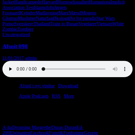
Jacket
Handicappede
Harvard
Homoseksualitet
Humaniora
Implicit
Association Test
Islamofobi
Jørgen
Fusgaard
Kvinder
Madlavning
Marx
Mænd
Mogens
Glistrup
Muslimer
Naturfag
Økologi
Øst for paradis
Star Wars
Porno
Svenskere
Thailand
Train to Busan
Vegetarer
Vietnam
White
Zombie
Zombier
Uncategorized
Afsnit 098
11/01/2017
admin
Podcast:
Afspil i nyt vindue
|
Download
(58.8MB)
Tilmeld:
Apple Podcasts
|
RSS
|
More
2017 starter dårligt. Christian er deprimeret, og Anders er iklædt
brune fløjlsbukser. Det skal dog på ingen måde afholde os fra at tale
om Krim-krigen og japansk porno.
A-ha
Dronning Margrethe
Duran Duran
Ed-
209
Elgiganten
Facebook
Fonetik
Fordomme
George