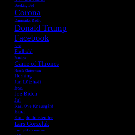
Bo Gorzelak Pedersen
Breaking Bad
Corona
Danmarks Radio
Donald Trump
Facebook
Ferie
Fodbold
Frankrig
Game of Thrones
Henrik Christensen
Herning
Jan Lützhøft
Japan
Joe Biden
Jul
Karl Ove Knausgård
Kina
Konspirationsteorier
Lars Gorzelak
Lars Løkke Rasmussen