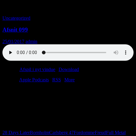
Månedsarkiv: januar 2017
Uncategorized
Afsnit 099
25/01/2017
admin
Podcast:
Afspil i nyt vindue
|
Download
(56.1MB)
Tilmeld:
Apple Podcasts
|
RSS
|
More
Vi taler om fordomme. Og ja, det bliver lige så frygteligt, som det
lyder. Heldigvis finder vi også tid til sydkoreanske zombier og Star
Wars-porno. Lyt med og husk, at du altid kan skrive til os på
post@virkelighed.dk.
Her finder du Implicit Association Test:
https://implicit.harvard.edu/implicit/takeatest.html
28 Days Later
Bornholm
Carlsberg 47
Fordomme
Freud
Full Metal