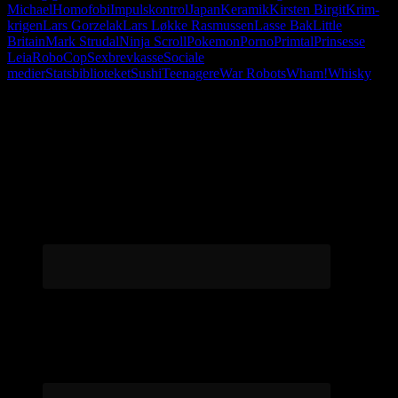
Michael
Homofobi
Impulskontrol
Japan
Keramik
Kirsten Birgit
Krim-
krigen
Lars Gorzelak
Lars Løkke Rasmussen
Lasse Bak
Little
Britain
Mark Strudal
Ninja Scroll
Pokemon
Porno
Primtal
Prinsesse
Leia
RoboCop
Sexbrevkasse
Sociale
medier
Statsbiblioteket
Sushi
Teenagere
War Robots
Wham!
Whisky
Følg os