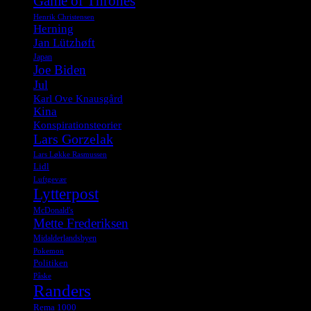
Game of Thrones
Henrik Christensen
Herning
Jan Lützhøft
Japan
Joe Biden
Jul
Karl Ove Knausgård
Kina
Konspirationsteorier
Lars Gorzelak
Lars Løkke Rasmussen
Lidl
Luftgevær
Lytterpost
McDonald's
Mette Frederiksen
Midalderlandsbyen
Pokemon
Politiken
Påske
Randers
Rema 1000