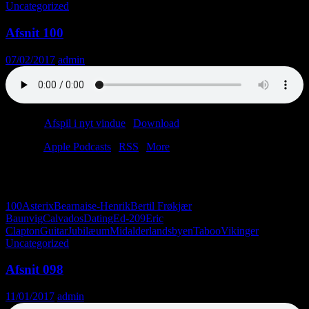
Uncategorized
Afsnit 100
07/02/2017
admin
Podcast:
Afspil i nyt vindue
|
Download
(32.1MB)
Tilmeld:
Apple Podcasts
|
RSS
|
More
Vi drikker calvados og læser post fra vores søde lyttere. Tak til alle.
Vi håber, at I stadig er med os om hundrede afsnit. Kys med s.
100
Asterix
Bearnaise-Henrik
Bertil Frøkjær
Baunvig
Calvados
Dating
Ed-209
Eric
Clapton
Guitar
Jubilæum
Midalderlandsbyen
Taboo
Vikinger
Uncategorized
Afsnit 098
11/01/2017
admin