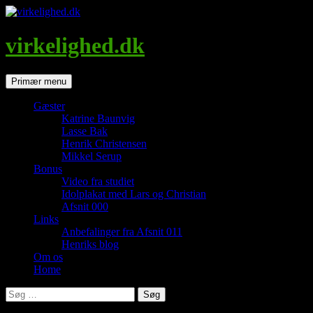
Hop
til
indhold
virkelighed.dk
Søg
Primær menu
Gæster
Katrine Baunvig
Lasse Bak
Henrik Christensen
Mikkel Serup
Bonus
Video fra studiet
Idolplakat med Lars og Christian
Afsnit 000
Links
Anbefalinger fra Afsnit 011
Henriks blog
Om os
Home
Søg
efter: