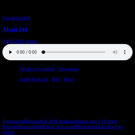
Tag-arkiv: Ed-209
Uncategorized
Afsnit 144
30/01/2019
admin
Podcast:
Afspil i nyt vindue
|
Download
(30.6MB)
Tilmeld:
Apple Podcasts
|
RSS
|
More
Vi planlagde at indspille en podcast om planlægning. Så det gjorde
vi. Sådan da. Det gik fint – med undtagelse af et par smuttere.
Freddy Krueger kom i vejen. Og RoboCop og Dannebrog. Men
ELLERS var det en forrygende godt planlagt podcast om
planlægning.
Dannebrog
Dåsemad
Ed-209
Forsikring
Fredag den 13.
Freddy
Krueger
Planlægning
RoboCop
Scream
Shitstorm
Slasherfilm
Tom
Savini