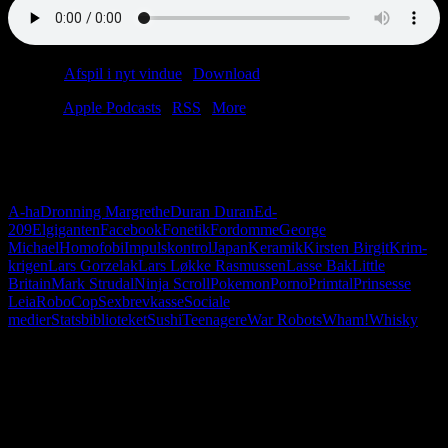
Podcast:
Afspil i nyt vindue
|
Download
(58.8MB)
Tilmeld:
Apple Podcasts
|
RSS
|
More
2017 starter dårligt. Christian er deprimeret, og Anders er iklædt
brune fløjlsbukser. Det skal dog på ingen måde afholde os fra at tale
om Krim-krigen og japansk porno.
A-ha
Dronning Margrethe
Duran Duran
Ed-
209
Elgiganten
Facebook
Fonetik
Fordomme
George
Michael
Homofobi
Impulskontrol
Japan
Keramik
Kirsten Birgit
Krim-
krigen
Lars Gorzelak
Lars Løkke Rasmussen
Lasse Bak
Little
Britain
Mark Strudal
Ninja Scroll
Pokemon
Porno
Primtal
Prinsesse
Leia
RoboCop
Sexbrevkasse
Sociale
medier
Statsbiblioteket
Sushi
Teenagere
War Robots
Wham!
Whisky
Følg os