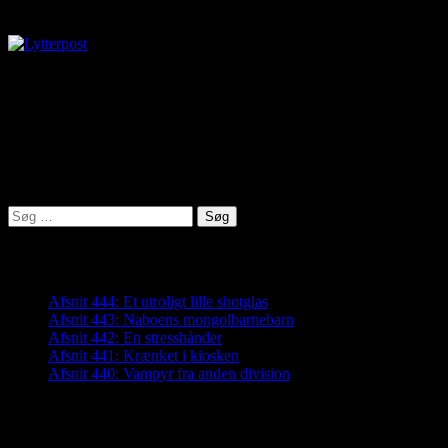
Lytterpost
virkelighed@protonmail.com
Lyden af Jylland
Søg
efter:
Seneste indlæg
Afsnit 444: Et utroligt lille shotglas
Afsnit 443: Naboens mongolbarnebarn
Afsnit 442: En stresshånder
Afsnit 441: Krænket i kiosken
Afsnit 440: Vampyr fra anden division
Arkiver