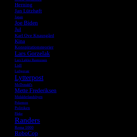
Herning
Jan Lützhøft
Japan
Joe Biden
Jul
Karl Ove Knausgård
Kina
Konspirationsteorier
Lars Gorzelak
Lars Løkke Rasmussen
Lidl
Luftgevær
Lytterpost
McDonald's
Mette Frederiksen
Midalderlandsbyen
Pokemon
Politiken
Påske
Randers
Rema 1000
RoboCop