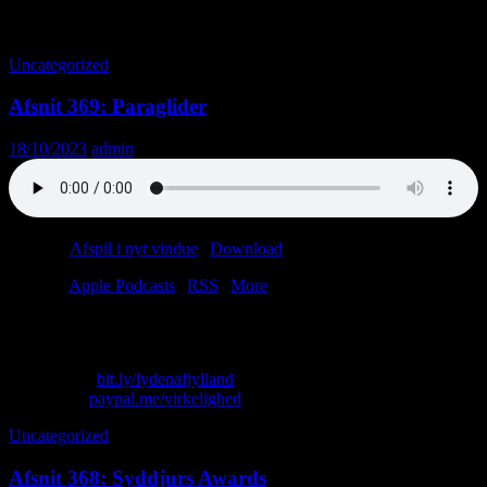
Månedsarkiv: oktober 2023
Uncategorized
Afsnit 369: Paraglider
18/10/2023
admin
Podcast:
Afspil i nyt vindue
|
Download
(57.3MB)
Tilmeld:
Apple Podcasts
|
RSS
|
More
Endnu en dag, endnu en vandskade.
Skriv til os: virkelighed@protonmail.com
Køb T-shirt:
bit.ly/lydenafjylland
Giv penge:
paypal.me/virkelighed
Uncategorized
Afsnit 368: Syddjurs Awards