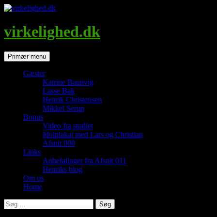
Hop
til
indhold
virkelighed.dk
Søg
Primær menu
Gæster
Katrine Baunvig
Lasse Bak
Henrik Christensen
Mikkel Serup
Bonus
Video fra studiet
Idolplakat med Lars og Christian
Afsnit 000
Links
Anbefalinger fra Afsnit 011
Henriks blog
Om os
Home
Søg
efter: