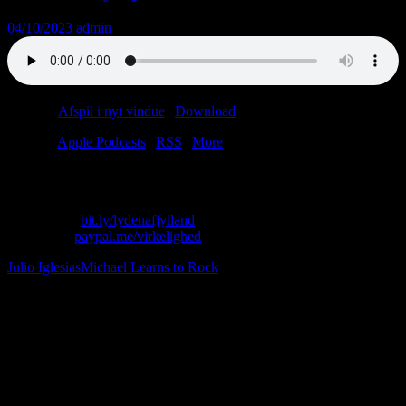
04/10/2023
admin
Podcast:
Afspil i nyt vindue
|
Download
(42.3MB)
Tilmeld:
Apple Podcasts
|
RSS
|
More
CIA dræbte Jimi Hendrix med en pose vingummi.
Skriv til os: virkelighed@protonmail.com
Køb T-shirt:
bit.ly/lydenafjylland
Giv penge:
paypal.me/virkelighed
Julio Iglesias
Michael Learns to Rock
Følg os