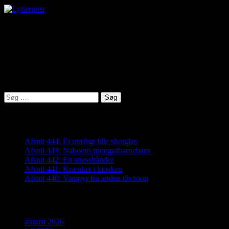
virkelighed@protonmail.com
Lyden af Jylland
Søg
efter:
Seneste indlæg
Afsnit 444: Et utroligt lille shotglas
Afsnit 443: Naboens mongolbarnebarn
Afsnit 442: En stresshånder
Afsnit 441: Krænket i kiosken
Afsnit 440: Vampyr fra anden division
Arkiver
august 2026