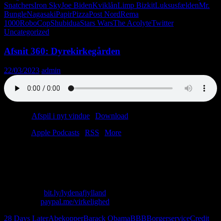
Snatchers
Iron Sky
Joe Biden
Kviklån
Limp Bizkit
Luksusfælden
Mr.
Bungle
Nagasaki
Papir
Pizza
Post Nord
Rema
1000
RoboCop
Shubidua
Stars Wars
The Acolyte
Twitter
Uncategorized
Afsnit 360: Dyrekirkegården
22/03/2023
admin
Podcast:
Afspil i nyt vindue
|
Download
(53.3MB)
Tilmeld:
Apple Podcasts
|
RSS
|
More
Kannibalisme på Sri Lanka! Zombier på Borgerservice!
Bonderøvsparti vinder valg! Donald Trump kurerer migræne! Tyson
vs. Oprah! Napalm-inferno på Jensens Bøfhus!
Skriv til os: virkelighed@protonmail.com
Køb T-shirt:
bit.ly/lydenafjylland
Giv penge:
paypal.me/virkelighed
28 Days Later
Abekopper
Barack Obama
BBB
Borgerservice
Credit