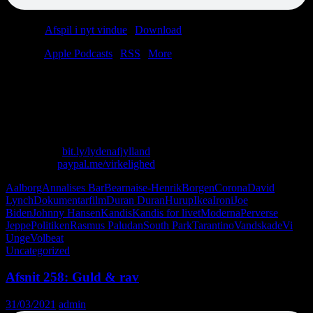
Podcast:
Afspil i nyt vindue
|
Download
(44.6MB)
Tilmeld:
Apple Podcasts
|
RSS
|
More
Christian hygger sig på byens førende grønlænderværtshus, da han
modtager et opkald om en vandskade. Samtidig vakler Lasse rundt i
Sociologisk Have og funderer over patter på ryggen. Men det er kun
starten. I dag rejser vi HELT ind i mørket.
Skriv til os: virkelighed@protonmail.com
Køb T-shirt:
bit.ly/lydenafjylland
Giv penge:
paypal.me/virkelighed
Aalborg
Annalises Bar
Bearnaise-Henrik
Borgen
Corona
David
Lynch
Dokumentarfilm
Duran Duran
Hurup
Ikea
Ironi
Joe
Biden
Johnny Hansen
Kandis
Kandis for livet
Moderna
Perverse
Jeppe
Politiken
Rasmus Paludan
South Park
Tarantino
Vandskade
Vi
Unge
Volbeat
Uncategorized
Afsnit 258: Guld & rav
31/03/2021
admin