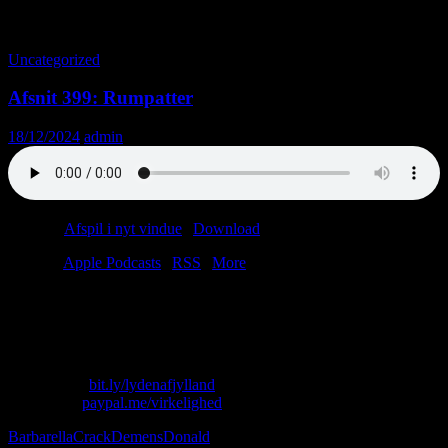
Tag-arkiv: Joe Biden
Uncategorized
Afsnit 399: Rumpatter
18/12/2024
admin
Podcast:
Afspil i nyt vindue
|
Download
(46.5MB)
Tilmeld:
Apple Podcasts
|
RSS
|
More
Kære lytter, i anledning af julen forkæles du hermed med et lille
bonusafsnit. Husk nu, at du sagtens kan nå at vinde Årets Lytterpost,
så giv os mail til face.
Skriv til os: virkelighed@protonmail.com
Køb T-shirt:
bit.ly/lydenafjylland
Giv penge:
paypal.me/virkelighed
Barbarella
Crack
Demens
Donald