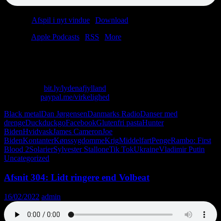
Podcast:
Afspil i nyt vindue
|
Download
(48.6MB)
Tilmeld:
Apple Podcasts
|
RSS
|
More
Lasse køber glutenfri pasta, og Christian ser gamle Stallone-film.
Med andre ord: ikke noget nyt under solen.
Skriv til os: virkelighed@protonmail.com
Køb T-shirt:
bit.ly/lydenafjylland
Giv penge:
paypal.me/virkelighed
Black metal
Dan Jørgensen
Danmarks Radio
Danser med
drenge
Duckduckgo
Facebook
Glutenfri pasta
Hunter
Biden
Hvidvask
James Cameron
Joe
Biden
Kontanter
Kønssygdomme
Krig
Middelfart
Penge
Rambo: First
Blood 2
Solarier
Sylvester Stallone
Tik Tok
Ukraine
Vladimir Putin
Uncategorized
Afsnit 304: Lidt ringere end Volbeat
16/02/2022
admin