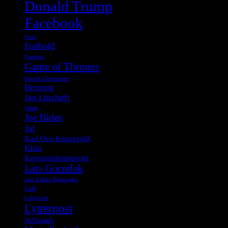
Donald Trump
Facebook
Ferie
Fodbold
Frankrig
Game of Thrones
Henrik Christensen
Herning
Jan Lützhøft
Japan
Joe Biden
Jul
Karl Ove Knausgård
Kina
Konspirationsteorier
Lars Gorzelak
Lars Løkke Rasmussen
Lidl
Luftgevær
Lytterpost
McDonald's