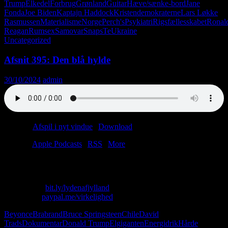
Trump
Elkedel
Forbrug
Grønland
Guitar
Hæve/sænke-bord
Jane
Fonda
Joe Biden
Kaptajn Haddock
Kristendemokraterne
Lars Løkke
Rasmussen
Materialisme
Norge
Perch's
Psykiatri
Rigsfællesskabet
Ronal
Reagan
Rumsex
Samovar
Snaps
Te
Ukraine
Uncategorized
Afsnit 395: Den blå hylde
30/10/2024
admin
Podcast:
Afspil i nyt vindue
|
Download
(61.6MB)
Tilmeld:
Apple Podcasts
|
RSS
|
More
Der står stadig ni lys i gravhøjen.
Skriv til os: virkelighed@protonmail.com
Køb T-shirt:
bit.ly/lydenafjylland
Giv penge:
paypal.me/virkelighed
Beyonce
Brabrand
Bruce Springsteen
Chile
David
Trads
Dokumentar
Donald Trump
Elgiganten
Energidrik
Hårde