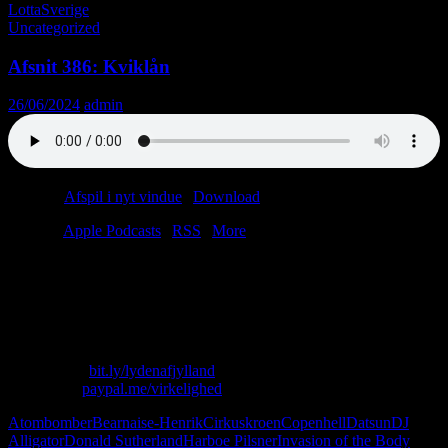
Lotta
Sverige
Uncategorized
Afsnit 386: Kviklån
26/06/2024
admin
Podcast:
Afspil i nyt vindue
|
Download
(56.6MB)
Tilmeld:
Apple Podcasts
|
RSS
|
More
Valget står mellem demokrati og frihed. Læs: du skal preppe.
Forestil dig tyske pølser på glas. Forestil dig nu en af pølserne
penetrere noget dåseananas (me love you long time). Dryp jod på.
Velkommen til Luksusfælden.
Skriv til os: virkelighed@protonmail.com
Køb T-shirt:
bit.ly/lydenafjylland
Giv penge:
paypal.me/virkelighed
Atombomber
Bearnaise-Henrik
Cirkuskroen
Copenhell
Datsun
DJ
Alligator
Donald Sutherland
Harboe Pilsner
Invasion of the Body