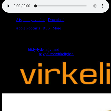
Podcast:
Afspil i nyt vindue
|
Download
(38.4MB)
Tilmeld:
Apple Podcasts
|
RSS
|
More
“En form for feng shui, som varmer i hjertet.”
Skriv til os på: virkelighed@protonmail.com
Køb T-shirt her:
bit.ly/lydenafjylland
Giv os alle dine penge:
paypal.me/virkelighed