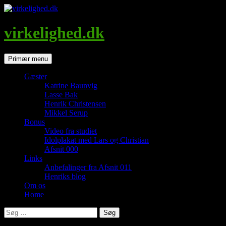
Hop
til
indhold
virkelighed.dk
Søg
Primær menu
Gæster
Katrine Baunvig
Lasse Bak
Henrik Christensen
Mikkel Serup
Bonus
Video fra studiet
Idolplakat med Lars og Christian
Afsnit 000
Links
Anbefalinger fra Afsnit 011
Henriks blog
Om os
Home
Søg
efter: