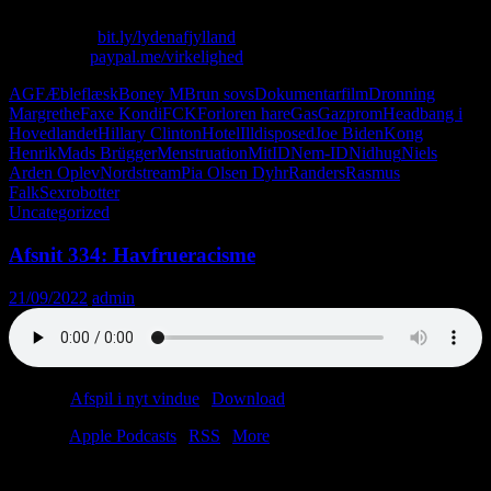
Skriv til os: virkelighed@protonmail.com
Køb T-shirt:
bit.ly/lydenafjylland
Giv penge:
paypal.me/virkelighed
AGF
Æbleflæsk
Boney M
Brun sovs
Dokumentarfilm
Dronning
Margrethe
Faxe Kondi
FCK
Forloren hare
Gas
Gazprom
Headbang i
Hovedlandet
Hillary Clinton
Hotel
Illdisposed
Joe Biden
Kong
Henrik
Mads Brügger
Menstruation
MitID
Nem-ID
Nidhug
Niels
Arden Oplev
Nordstream
Pia Olsen Dyhr
Randers
Rasmus
Falk
Sexrobotter
Uncategorized
Afsnit 334: Havfrueracisme
21/09/2022
admin
Podcast:
Afspil i nyt vindue
|
Download
(55.1MB)
Tilmeld:
Apple Podcasts
|
RSS
|
More
Færre patter i Lykkehjulet! Skotter er uenige! Trusler mod