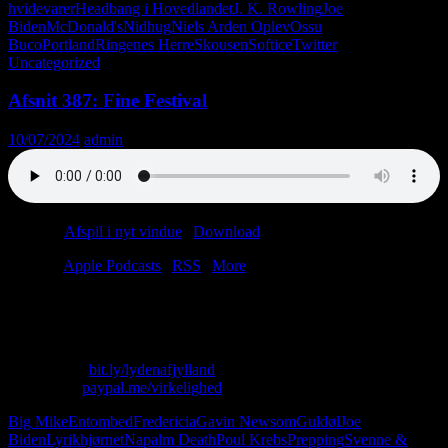
hvidevarer
Headbang i Hovedlandet
J. K. Rowling
Joe
Biden
McDonald's
Nidhug
Niels Arden Oplev
Ossu
Buco
Portland
Ringenes Herre
Skousen
Softice
Twitter
Uncategorized
Afsnit 387: Fine Festival
10/07/2024
admin
Podcast:
Afspil i nyt vindue
|
Download
(58.4MB)
Tilmeld:
Apple Podcasts
|
RSS
|
More
Poul Krebs, Napalm Death og Dronning Elizabeth II tager til Fine
Festival i Fuglsøcentret. Skal du med?
Skriv til os: virkelighed@protonmail.com
Køb T-shirt:
bit.ly/lydenafjylland
Giv penge:
paypal.me/virkelighed
Big Mike
Entombed
Fredericia
Gavin Newsom
Guldøl
Joe
Biden
Lyrikhjørnet
Napalm Death
Poul Krebs
Prepping
Svenne &