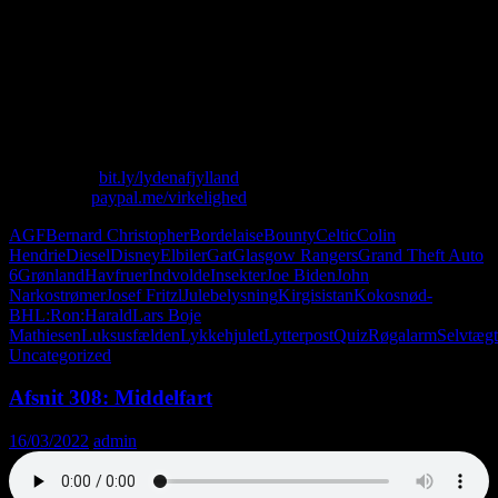
juleentusiast! Regering reklamerer for kviklån! Josef Fritzl
livestreamer fra pool! Kokosnød-BH! Seniorborger buksepøller i
Vatikanet!
PS: Christian hævder i dette afsnit, at Eric Cantona i sin tid skiftede
fra Blackburn til Manchester United. Dette er naturligvis forkert.
Han skiftede fra Leeds (altså, Eric Cantona (ikke Christian))
.
Skriv til os: virkelighed@protonmail.com
Køb T-shirt:
bit.ly/lydenafjylland
Giv penge:
paypal.me/virkelighed
AGF
Bernard Christopher
Bordelaise
Bounty
Celtic
Colin
Hendrie
Diesel
Disney
Elbiler
Gat
Glasgow Rangers
Grand Theft Auto
6
Grønland
Havfruer
Indvolde
Insekter
Joe Biden
John
Narkostrømer
Josef Fritzl
Julebelysning
Kirgisistan
Kokosnød-
BH
L:Ron:Harald
Lars Boje
Mathiesen
Luksusfælden
Lykkehjulet
Lytterpost
Quiz
Røgalarm
Selvtægt
Uncategorized
Afsnit 308: Middelfart
16/03/2022
admin