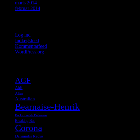
marts 2014
februar 2014
Meta
Log ind
Indlægsfeed
Kommentarfeed
WordPress.org
Tags
AGF
Aldi
Alien
Australien
Bearnaise-Henrik
Bo Gorzelak Pedersen
Breaking Bad
Corona
Danmarks Radio