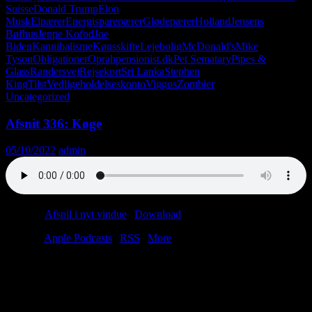
Suisse
Donald Trump
Elon
Musk
Elpærer
Energisparepærer
Glødepærer
Holland
Jensens
Bøfhus
Jeppe Kofod
Joe
Biden
Kannibalisme
Kønsskifte
Lejebolig
McDonald's
Mike
Tyson
Obligationer
Oprah
pensionist.dk
Pet Sematary
Pipes &
Glass
Randersvej
Rejsekort
Sri Lanka
Stephen
King
Tilst
Vedligeholdelseskonto
Viggos
Zombier
Uncategorized
Afsnit 336: Køge
05/10/2022
admin
Podcast:
Afspil i nyt vindue
|
Download
(48.0MB)
Tilmeld:
Apple Podcasts
|
RSS
|
More
Lasse overnatter på et-stjernet hotel, og Dronning Margrethe svinger
blodøksen! Christian betaler 60% af en busbøde, og Joe Biden er
stadig dement! Men vent… der er mere: Brun sovs! Menstruation!
Sexrobotter!