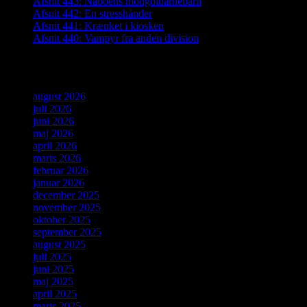
Afsnit 443: Naboens mongolbarnebarn
Afsnit 442: En stresshånder
Afsnit 441: Krænket i kiosken
Afsnit 440: Vampyr fra anden division
Arkiver
august 2026
juli 2026
juni 2026
maj 2026
april 2026
marts 2026
februar 2026
januar 2026
december 2025
november 2025
oktober 2025
september 2025
august 2025
juli 2025
juni 2025
maj 2025
april 2025
marts 2025