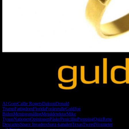
Al Gore
Callie Rogers
Daloon
Donald
Trump
Fattigdom
Florida
Forårsrulle
Guld
Joe
Biden
Meningsmåling
Metaldetektor
Mike
Tyson
Nationen
Opinionen
Påske
Penicillin
Prepping
Quiz
Rene
Descartes
Space Invaders
Suez-kanalen
Texas
Tweed
Voxmeter