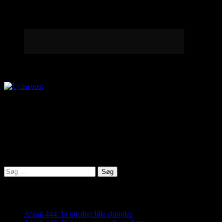
Lytterpost
virkelighed@protonmail.com
Lyden af Jylland
Søg
efter:
Seneste indlæg
Afsnit 444: Et utroligt lille shotglas