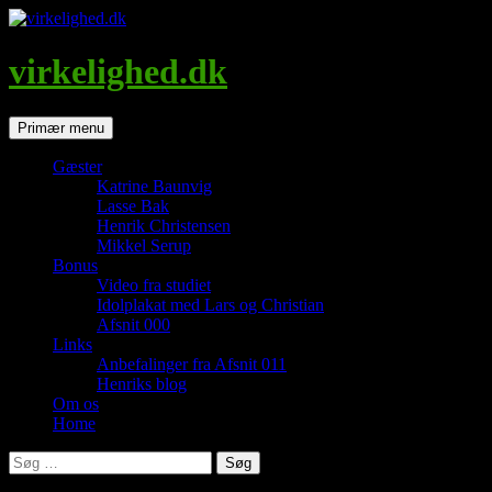
Hop
til
indhold
virkelighed.dk
Søg
Primær menu
Gæster
Katrine Baunvig
Lasse Bak
Henrik Christensen
Mikkel Serup
Bonus
Video fra studiet
Idolplakat med Lars og Christian
Afsnit 000
Links
Anbefalinger fra Afsnit 011
Henriks blog
Om os
Home
Søg
efter: