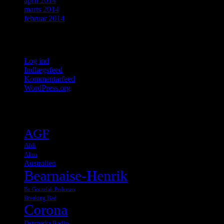
april 2014
marts 2014
februar 2014
Meta
Log ind
Indlægsfeed
Kommentarfeed
WordPress.org
Tags
AGF
Aldi
Alien
Australien
Bearnaise-Henrik
Bo Gorzelak Pedersen
Breaking Bad
Corona
Danmarks Radio