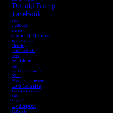
Donald Trump
Facebook
Ferie
Fodbold
Frankrig
Game of Thrones
Henrik Christensen
Herning
Jan Lützhøft
Japan
Joe Biden
Jul
Karl Ove Knausgård
Kina
Konspirationsteorier
Lars Gorzelak
Lars Løkke Rasmussen
Lidl
Luftgevær
Lytterpost
McDonald's