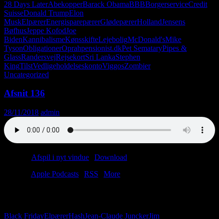
28 Days Later
Abekopper
Barack Obama
BBB
Borgerservice
Credit
Suisse
Donald Trump
Elon
Musk
Elpærer
Energisparepærer
Glødepærer
Holland
Jensens
Bøfhus
Jeppe Kofod
Joe
Biden
Kannibalisme
Kønsskifte
Lejebolig
McDonald's
Mike
Tyson
Obligationer
Oprah
pensionist.dk
Pet Sematary
Pipes &
Glass
Randersvej
Rejsekort
Sri Lanka
Stephen
King
Tilst
Vedligeholdelseskonto
Viggos
Zombier
Uncategorized
Afsnit 136
28/11/2018
admin
Podcast:
Afspil i nyt vindue
|
Download
(32.6MB)
Tilmeld:
Apple Podcasts
|
RSS
|
More
Elpærer! Hash! Jim Lyngvild!
Men mest bare kæledyr.
Black Friday
Elpærer
Hash
Jean-Claude Juncker
Jim