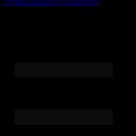
Lyngvild
Kamphunde
Kæledyr
Locomotion
Vikinger
Følg os