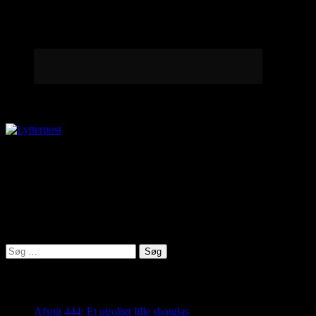
Lytterpost
virkelighed@protonmail.com
Lyden af Jylland
Søg
efter:
Seneste indlæg
Afsnit 444: Et utroligt lille shotglas