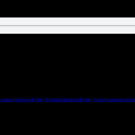
Camino
Flensborg
Jeffrey Epstein
Køkultur
Michael Caine
Numerologi
Obs