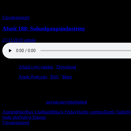
Månedsarkiv: november 2019
Uncategorized
Afsnit 188: Solnedgangsindustrien
27/11/2019
admin
Podcast:
Afspil i nyt vindue
|
Download
(37.1MB)
Tilmeld:
Apple Podcasts
|
RSS
|
More
Darth Vader klipper græs bag ligusterhækken, og Michael Kamper skri
Skriv til os på: virkelighed@protonmail.com
Giv os alle dine penge:
paypal.me/virkelighed
Anmeldelser
Bax Lindhardt
Black Friday
Daells varehus
Darth Vader
Do
gode ting
Yahya Hassan
Uncategorized