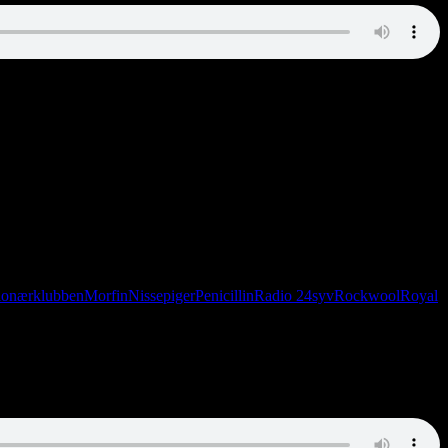
ionærklubben
Morfin
Nissepiger
Penicillin
Radio 24syv
Rockwool
Royal