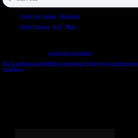
Podcast:
Afspil i nyt vindue
|
Download
(42.8MB)
Tilmeld:
Apple Podcasts
|
RSS
|
More
Vi kigger nærmere på danskernes sexliv. Glæd dig også til spændende
Skriv til os på: virkelighed@protonmail.com
Giv os alle dine penge:
paypal.me/virkelighed
Bill Burr
Biseksualitet
DR
Foie gras
Hanne Leffler
Hollywood
Homofob
Dans
Yoga
Følg os