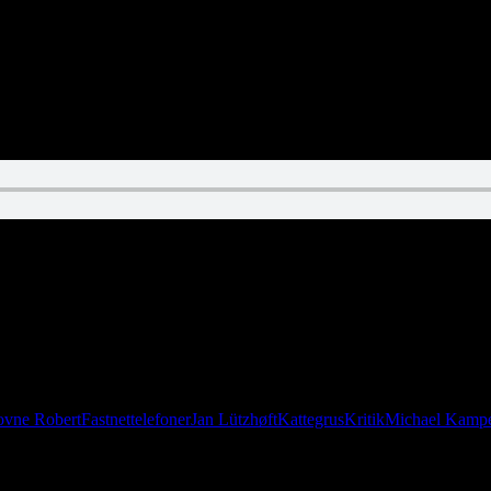
ver selvhjælpsbøger. Velkommen til sjælens Ruhr-distrikt.
vne Robert
Fastnettelefoner
Jan Lützhøft
Kattegrus
Kritik
Michael Kamp