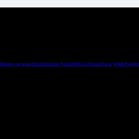
 nyt om Hanne Leffler samt urimelige mængder af lytterpost.
i
Hønen og ægget
Ironi
Jagt
Jane Fonda
MAGA
Onani
Oscar Wilde
Projek