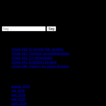
Lyden af Jylland
Søg
efter:
Seneste indlæg
Afsnit 444: Et utroligt lille shotglas
Afsnit 443: Naboens mongolbarnebarn
Afsnit 442: En stresshånder
Afsnit 441: Krænket i kiosken
Afsnit 440: Vampyr fra anden division
Arkiver
august 2026
juli 2026
juni 2026
maj 2026
april 2026