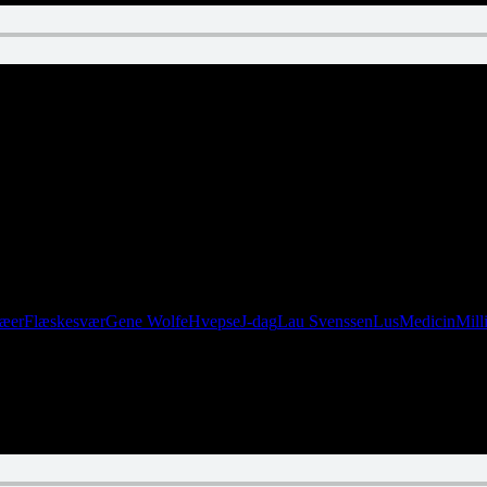
ræer
Flæskesvær
Gene Wolfe
Hvepse
J-dag
Lau Svenssen
Lus
Medicin
Mill