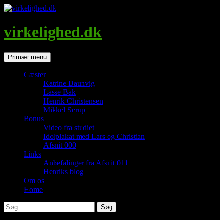
Hop
til
indhold
virkelighed.dk
Søg
Primær menu
Gæster
Katrine Baunvig
Lasse Bak
Henrik Christensen
Mikkel Serup
Bonus
Video fra studiet
Idolplakat med Lars og Christian
Afsnit 000
Links
Anbefalinger fra Afsnit 011
Henriks blog
Om os
Home
Søg
efter: