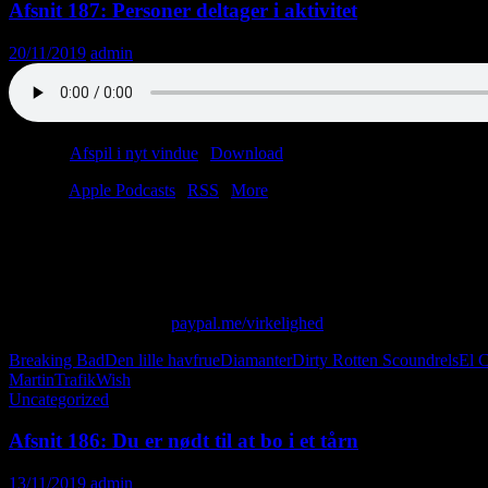
Afsnit 187: Personer deltager i aktivitet
20/11/2019
admin
Podcast:
Afspil i nyt vindue
|
Download
(39.3MB)
Tilmeld:
Apple Podcasts
|
RSS
|
More
185: Sex
186: Drugs
187: Sten
Skriv til os på: virkelighed@protonmail.com
Giv os alle dine penge:
paypal.me/virkelighed
Breaking Bad
Den lille havfrue
Diamanter
Dirty Rotten Scoundrels
El 
Martin
Trafik
Wish
Uncategorized
Afsnit 186: Du er nødt til at bo i et tårn
13/11/2019
admin