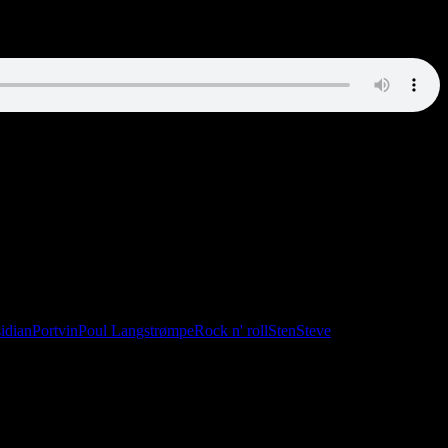
idian
Portvin
Poul Langstrømpe
Rock n' roll
Sten
Steve