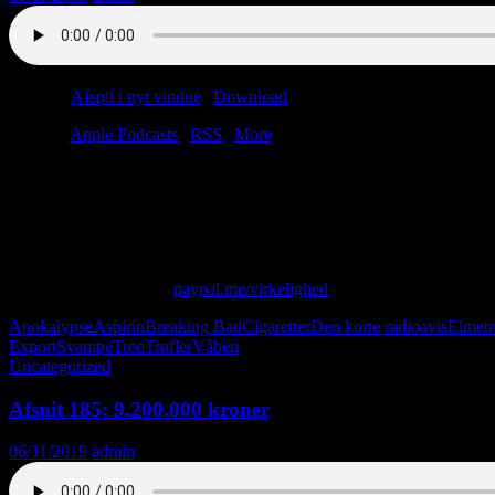
Podcast:
Afspil i nyt vindue
|
Download
(43.4MB)
Tilmeld:
Apple Podcasts
|
RSS
|
More
Hvert afsnit indeholder 400 mg associationer.
Dosis: 45-70 minutter per uge.
Bivirkninger: Anal smerte, kognitiv dissonans.
Opbevares tilgængeligt for børn.
Skriv til os på: virkelighed@protonmail.com
Giv os alle dine penge:
paypal.me/virkelighed
Apokalypse
Aspirin
Breaking Bad
Cigaretter
Den korte radioavis
Elmet
Export
Svampe
Treo
Trøfler
Våben
Uncategorized
Afsnit 185: 9.200.000 kroner
06/11/2019
admin