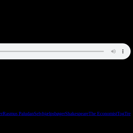
er
Rasmus Paludan
Selvhjælpsbøger
Shakespeare
The Economist
Tog
Tre