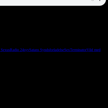
t Sexus
Radio 24syv
Satans Syndsforladelse
Sex
Terminator
Vild med