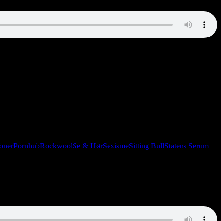
 Anders har muligvis tandpine og er helt sikkert forvirret. Esben aka
 på Fyn sidder Henrik og Tony og føler sig bedre end alle andre. Fordi
oner
Pornhub
Rockwool
Se & Hør
Sexisme
Sitting Bull
Statens Serum