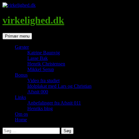
Hop
til
indhold
virkelighed.dk
Søg
Primær menu
Gæster
Katrine Baunvig
Lasse Bak
Henrik Christensen
Mikkel Serup
Bonus
Video fra studiet
Idolplakat med Lars og Christian
Afsnit 000
Links
Anbefalinger fra Afsnit 011
Henriks blog
Om os
Home
Søg
efter: