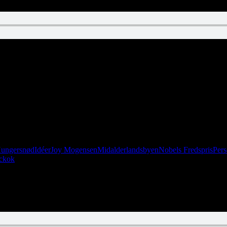
andles til en rabiat panda (ja, ligesom i Biblen, vist nok Ezekiels Bog).
 pub. Lytter-Anders er ophavet til al denne virak, det røvhul. Samtidig
sende afsnit af internettets mest hysteriske sæbeopera.
ungersnød
Idéer
Joy Mogensen
Midalderlandsbyen
Nobels Fredspris
Pers
ickok