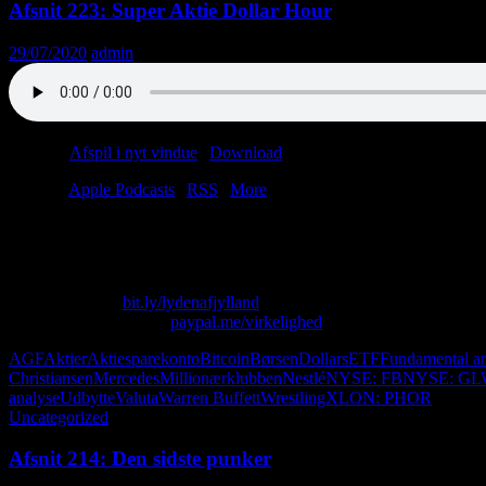
Afsnit 223: Super Aktie Dollar Hour
29/07/2020
admin
Podcast:
Afspil i nyt vindue
|
Download
(46.5MB)
Tilmeld:
Apple Podcasts
|
RSS
|
More
Christian og Anders (altså Aktie-Anders, ikke Trucker-Anders) byder ve
hornbriller på. Hvis vi havde haft en konkurrence, kunne du have vund
Skriv til os på: virkelighed@protonmail.com
Køb T-shirt her:
bit.ly/lydenafjylland
Giv os alle dine penge:
paypal.me/virkelighed
AGF
Aktier
Aktiesparekonto
Bitcoin
Børsen
Dollars
ETF
Fundamental an
Christiansen
Mercedes
Millionærklubben
Nestlé
NYSE: FB
NYSE: G
analyse
Udbytte
Valuta
Warren Buffett
Wrestling
XLON: PHOR
Uncategorized
Afsnit 214: Den sidste punker