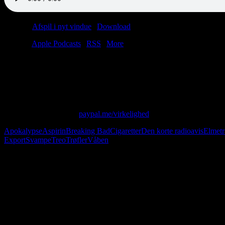
Podcast:
Afspil i nyt vindue
|
Download
(43.4MB)
Tilmeld:
Apple Podcasts
|
RSS
|
More
Hvert afsnit indeholder 400 mg associationer.
Dosis: 45-70 minutter per uge.
Bivirkninger: Anal smerte, kognitiv dissonans.
Opbevares tilgængeligt for børn.
Skriv til os på: virkelighed@protonmail.com
Giv os alle dine penge:
paypal.me/virkelighed
Apokalypse
Aspirin
Breaking Bad
Cigaretter
Den korte radioavis
Elmet
Export
Svampe
Treo
Trøfler
Våben
Følg os