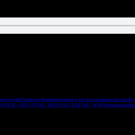
lkommen til 67 lukrative minutter i Investorhjørnet. Ja, et helt afsnit 
et en au pair og noget hvidt pulver.
alyse
Guld
Hvidbjerg Bank
Independence Day
Investorhjørnet
Jeudan
Ko
LW
NYSE: GRVY
NYSE: JKS
NYSE: SE
NYSE: WWE
Penge
Rockefell