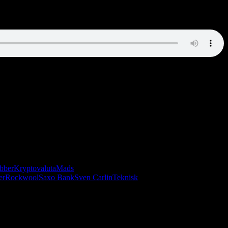
kun om aktier! Bind trippelknude på dit slips og tag dine bedste
bber
Kryptovaluta
Mads
er
Rockwool
Saxo Bank
Sven Carlin
Teknisk