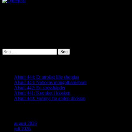
virkelighed@protonmail.com
Lyden af Jylland
Søg
efter:
Seneste indlæg
Afsnit 444: Et utroligt lille shotglas
Afsnit 443: Naboens mongolbarnebarn
Afsnit 442: En stresshånder
Afsnit 441: Krænket i kiosken
Afsnit 440: Vampyr fra anden division
Arkiver
august 2026
juli 2026