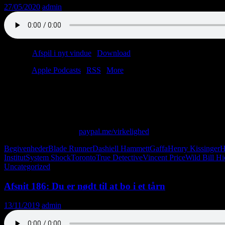
27/05/2020
admin
Podcast:
Afspil i nyt vindue
|
Download
(49.4MB)
Tilmeld:
Apple Podcasts
|
RSS
|
More
Oh, sweet Lord. Christian drikker øl for første gang i 100 dage og forv
John aka Ramon render rundt i Aalborg på jagt efter en oppustelig irsk
hvorfor ikke? Amanda er stadig i koma. Velkommen til endnu et hæsblæ
Skriv til os på: virkelighed@protonmail.com
Giv os alle dine penge:
paypal.me/virkelighed
Begivenheder
Blade Runner
Dashiell Hammett
Gaffa
Henry Kissinger
H
Institut
System Shock
Toronto
True Detective
Vincent Price
Wild Bill H
Uncategorized
Afsnit 186: Du er nødt til at bo i et tårn
13/11/2019
admin