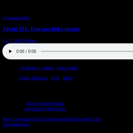
Tag-arkiv: Rockwool
Uncategorized
Afsnit 371: Den nordiske risotto
15/11/2023
admin
Podcast:
Afspil i nyt vindue
|
Download
(48.2MB)
Tilmeld:
Apple Podcasts
|
RSS
|
More
NPC taber porre på jord.
Skriv til os: virkelighed@protonmail.com
Køb T-shirt:
bit.ly/lydenafjylland
Giv penge:
paypal.me/virkelighed
Miss Universe
Nike
Porre
Risengrød
Rockwool
Skyrim
Uncategorized