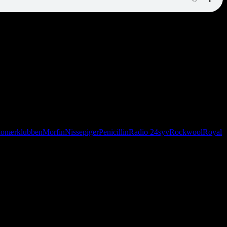
ionærklubben
Morfin
Nissepiger
Penicillin
Radio 24syv
Rockwool
Royal