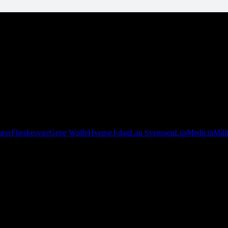
ræer
Flæskesvær
Gene Wolfe
Hvepse
J-dag
Lau Svenssen
Lus
Medicin
Mill