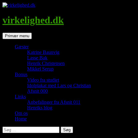
Hop
til
indhold
virkelighed.dk
Søg
Primær menu
Gæster
Katrine Baunvig
Lasse Bak
Henrik Christensen
Mikkel Serup
Bonus
Video fra studiet
Idolplakat med Lars og Christian
Afsnit 000
Links
Anbefalinger fra Afsnit 011
Henriks blog
Om os
Home
Søg
efter: