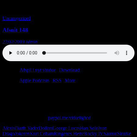
Månedsarkiv: februar 2019
Uncategorized
Afsnit 148
27/02/2019
admin
Podcast:
Afspil i nyt vindue
|
Download
(24.0MB)
Tilmeld:
Apple Podcasts
|
RSS
|
More
Alle de gode er her: Alexis, Darth Vader og Ivan Drago. Desværre
kunne Sauron ikke komme (han fik noget i øjet), og Han Solo er
måske slet ikke inviteret.
Skriv til os på: virkelighed@protonmail.com
Giv os alle dine penge:
paypal.me/virkelighed
Alexis
Darth Vader
Dollars
George Lucas
Han Solo
Ivan
Drago
Jokeren
Kurt Cobain
Ringenes Herre
Rocky IV
Sauron
Skurke