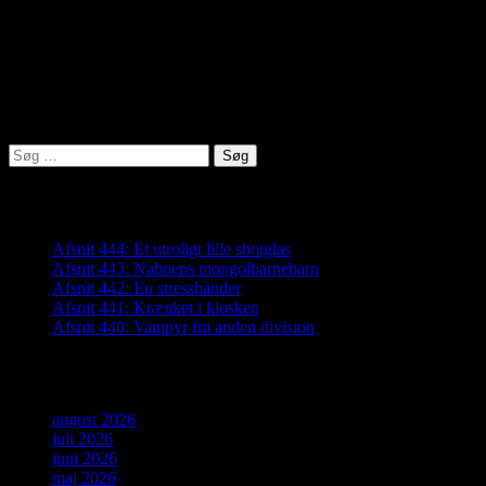
virkelighed@protonmail.com
Lyden af Jylland
Søg
efter:
Seneste indlæg
Afsnit 444: Et utroligt lille shotglas
Afsnit 443: Naboens mongolbarnebarn
Afsnit 442: En stresshånder
Afsnit 441: Krænket i kiosken
Afsnit 440: Vampyr fra anden division
Arkiver
august 2026
juli 2026
juni 2026
maj 2026