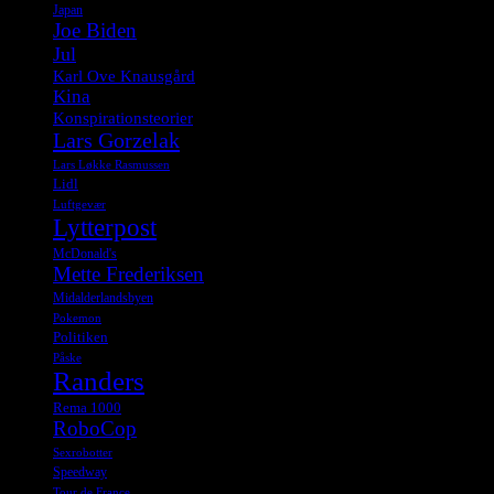
Japan
Joe Biden
Jul
Karl Ove Knausgård
Kina
Konspirationsteorier
Lars Gorzelak
Lars Løkke Rasmussen
Lidl
Luftgevær
Lytterpost
McDonald's
Mette Frederiksen
Midalderlandsbyen
Pokemon
Politiken
Påske
Randers
Rema 1000
RoboCop
Sexrobotter
Speedway
Tour de France