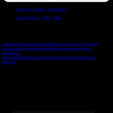
Podcast:
Afspil i nyt vindue
|
Download
(30.2MB)
Tilmeld:
Apple Podcasts
|
RSS
|
More
Maud Varnæs trækker sig tilbage for at fribløde, mens Christian og
Anders finder joysticket frem (som man siger) og klargør sig til en
episk dyst om high score. Karl Ove er stadig forsvundet.
Arkadespil
Atari
Computerspil
Danish Crown
Deus Ex
Donkey
Kong
Fallout
Fortnite
Friblødning
Kim Kanon-arm
King of
Kong
Maud
Varnæs
Minecraft
Nintendo
Penicillin
Pong
Svinekød
World of
Warcraft
Følg os