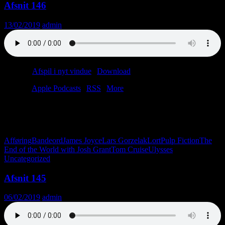
Afsnit 146
13/02/2019
admin
Podcast:
Afspil i nyt vindue
|
Download
(32.0MB)
Tilmeld:
Apple Podcasts
|
RSS
|
More
Ugens afsnit handler om bande- og skældsord og indeholder ret
mange af dem. Forhåbentligt vil nogle af dem virke stødende.
Afsnittet hedder “En pony af guld”.
Afføring
Bandeord
James Joyce
Lars Gorzelak
Lort
Pulp Fiction
The
End of the World with Josh Grant
Tom Cruise
Ulysses
Uncategorized
Afsnit 145
06/02/2019
admin