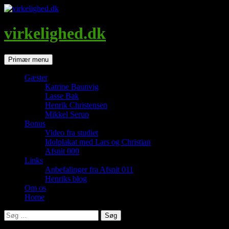
Hop
til
indhold
virkelighed.dk
Søg
Primær menu
Gæster
Katrine Baunvig
Lasse Bak
Henrik Christensen
Mikkel Serup
Bonus
Video fra studiet
Idolplakat med Lars og Christian
Afsnit 000
Links
Anbefalinger fra Afsnit 011
Henriks blog
Om os
Home
Søg
efter: