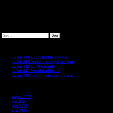
virkelighed@protonmail.com
Lyden af Jylland
Søg
efter:
Seneste indlæg
Afsnit 444: Et utroligt lille shotglas
Afsnit 443: Naboens mongolbarnebarn
Afsnit 442: En stresshånder
Afsnit 441: Krænket i kiosken
Afsnit 440: Vampyr fra anden division
Arkiver
august 2026
juli 2026
juni 2026
maj 2026