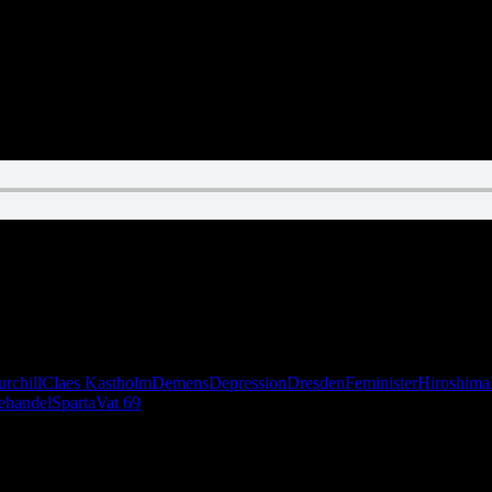
 tilbage i bryggerset for første gang siden det legendariske afsnit 20.
rchill
Claes Kastholm
Demens
Depression
Dresden
Feminister
Hiroshima
ehandel
Sparta
Vat 69