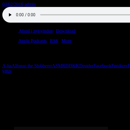
03/02/2016
admin
Podcast:
Afspil i nyt vindue
|
Download
(34.4MB)
Tilmeld:
Apple Podcasts
|
RSS
|
More
Ingen podcast uden Freud og Indiana Jones. Sådan er det bare. Vi fin
afsnittet ingen breakers. Vi glemte dem!
A-ha
Alfonso the Slobberer
ASMR
DDKK
Druider
Facebook
Fønikere
F
virus
Følg os