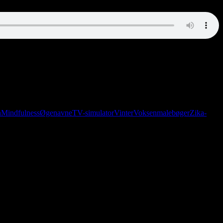
eneste meddelelser fra Den Sjette Sfære. Til gengæld indeholder
n
Mindfulness
Øgenavne
TV-simulator
Vinter
Voksenmalebøger
Zika-