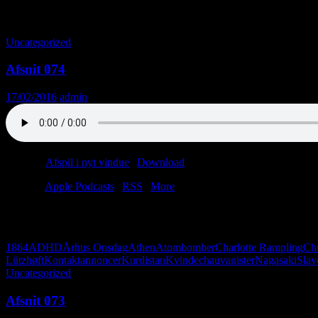
Månedsarkiv: februar 2016
Uncategorized
Afsnit 074
17/02/2016
admin
Podcast:
Afspil i nyt vindue
|
Download
(40.9MB)
Tilmeld:
Apple Podcasts
|
RSS
|
More
Lars nupper en omsorgsdag, så Christian får vikar på: Jan Lützhøft er
Kinder-æg på crack.
1864
ADHD
Århus Onsdag
Athen
Atombomber
Charlotte Rampling
Chu
Lützhøft
Kontaktannoncer
Kurdistan
Kvindechauvanister
Nagasaki
Slav
Uncategorized
Afsnit 073