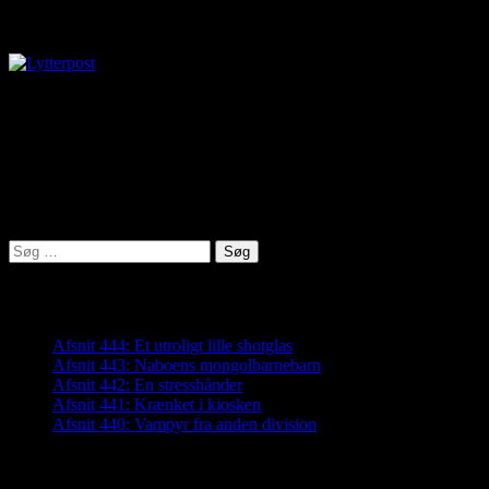
Lytterpost
virkelighed@protonmail.com
Lyden af Jylland
Søg
efter:
Seneste indlæg
Afsnit 444: Et utroligt lille shotglas
Afsnit 443: Naboens mongolbarnebarn
Afsnit 442: En stresshånder
Afsnit 441: Krænket i kiosken
Afsnit 440: Vampyr fra anden division
Arkiver