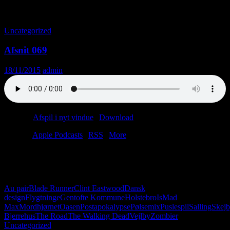
Månedsarkiv: november 2015
Uncategorized
Afsnit 069
18/11/2015
admin
Podcast:
Afspil i nyt vindue
|
Download
(28.7MB)
Tilmeld:
Apple Podcasts
|
RSS
|
More
Virkeligheden er en barsk buffet. Holstebro æder Struer, og de døde
æder de levende. Modgiften? Den findes ikke, champ. Beklager.
Men tag med os i Mordhjørnet.
Au pair
Blade Runner
Clint Eastwood
Dansk
design
Flygtninge
Gentofte Kommune
Holstebro
Is
Mad
Max
Mordhjørnet
Oasen
Postapokalypse
Pølsemix
Puslespil
Salling
Skej
Bjerrehus
The Road
The Walking Dead
Vejlby
Zombier
Uncategorized