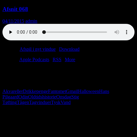
Afsnit 068
04/11/2015
admin
Podcast:
Afspil i nyt vindue
|
Download
(27.0MB)
Tilmeld:
Apple Podcasts
|
RSS
|
More
Hvem dukker frem fra
Tågen
? Kunne det være Odin? Eller monstro
Hans Pilgaard? Svært at sige, thi
Tågen
er lige så tyk som en tyk
mand. En tyk mand, der ikke er karrig med drikkepengene.
Akvareller
Drikkepenge
Fantomet
Gmail
Halloween
Hans
Pilgaard
Odin
Oldtidshistorie
Onsdag
Stig
Tøfting
Tågen
Tagvinduer
Tysk
Vand
Følg os