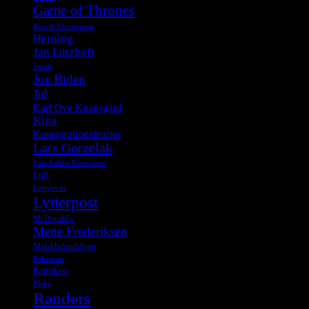
Game of Thrones
Henrik Christensen
Herning
Jan Lützhøft
Japan
Joe Biden
Jul
Karl Ove Knausgård
Kina
Konspirationsteorier
Lars Gorzelak
Lars Løkke Rasmussen
Lidl
Luftgevær
Lytterpost
McDonald's
Mette Frederiksen
Midalderlandsbyen
Pokemon
Politiken
Påske
Randers