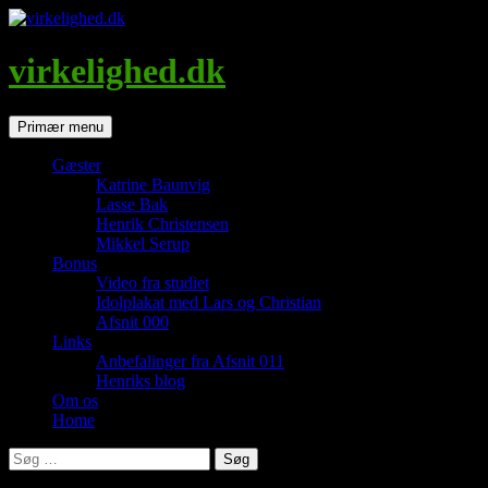
Hop
til
indhold
virkelighed.dk
Søg
Primær menu
Gæster
Katrine Baunvig
Lasse Bak
Henrik Christensen
Mikkel Serup
Bonus
Video fra studiet
Idolplakat med Lars og Christian
Afsnit 000
Links
Anbefalinger fra Afsnit 011
Henriks blog
Om os
Home
Søg
efter: