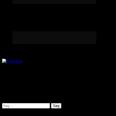
Lytterpost
virkelighed@protonmail.com
Lyden af Jylland
Søg
efter: