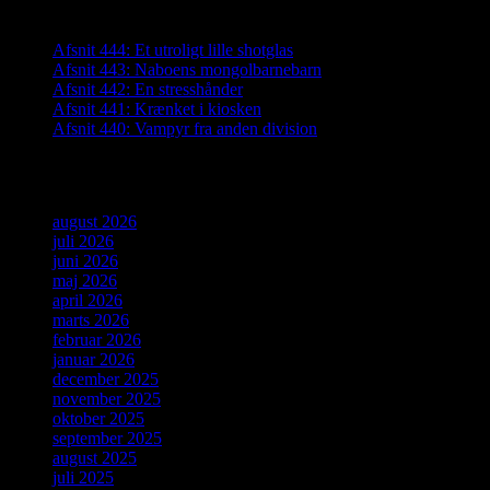
Seneste indlæg
Afsnit 444: Et utroligt lille shotglas
Afsnit 443: Naboens mongolbarnebarn
Afsnit 442: En stresshånder
Afsnit 441: Krænket i kiosken
Afsnit 440: Vampyr fra anden division
Arkiver
august 2026
juli 2026
juni 2026
maj 2026
april 2026
marts 2026
februar 2026
januar 2026
december 2025
november 2025
oktober 2025
september 2025
august 2025
juli 2025