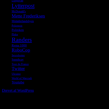
Luftgevær
Lytterpost
McDonald's
Mette Frederiksen
Midalderlandsbyen
Pokemon
Politiken
Påske
Randers
Rema 1000
RoboCop
Sexrobotter
Speedway
Tour de France
Twitter
Ukraine
World of Warcraft
Youtube
Drevet af WordPress