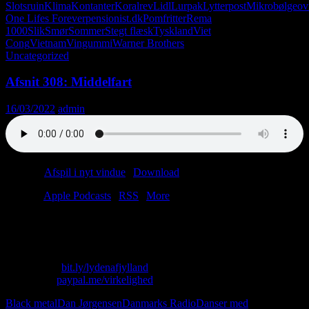
Slotsruin
Klima
Kontanter
Koralrev
Lidl
Lurpak
Lytterpost
Mikrobølgeov
One Lifes Forever
pensionist.dk
Pomfritter
Rema
1000
Slik
Smør
Sommer
Stegt flæsk
Tyskland
Viet
Cong
Vietnam
Vingummi
Warner Brothers
Uncategorized
Afsnit 308: Middelfart
16/03/2022
admin
Podcast:
Afspil i nyt vindue
|
Download
(48.6MB)
Tilmeld:
Apple Podcasts
|
RSS
|
More
Lasse køber glutenfri pasta, og Christian ser gamle Stallone-film.
Med andre ord: ikke noget nyt under solen.
Skriv til os: virkelighed@protonmail.com
Køb T-shirt:
bit.ly/lydenafjylland
Giv penge:
paypal.me/virkelighed
Black metal
Dan Jørgensen
Danmarks Radio
Danser med