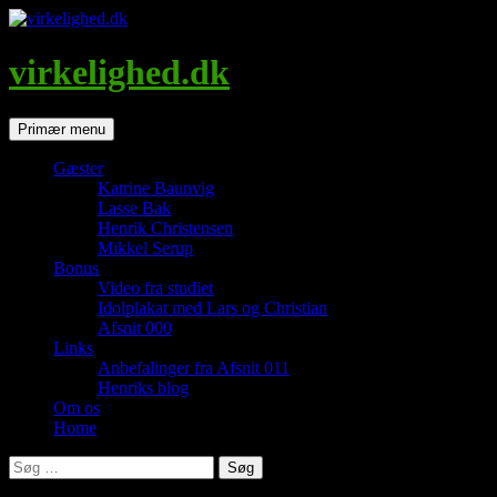
Hop
til
indhold
virkelighed.dk
Søg
Primær menu
Gæster
Katrine Baunvig
Lasse Bak
Henrik Christensen
Mikkel Serup
Bonus
Video fra studiet
Idolplakat med Lars og Christian
Afsnit 000
Links
Anbefalinger fra Afsnit 011
Henriks blog
Om os
Home
Søg
efter: