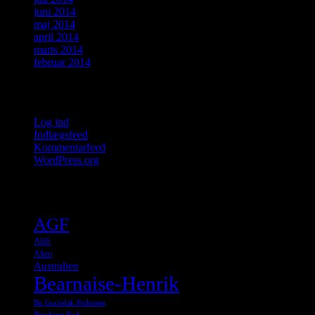
juni 2014
maj 2014
april 2014
marts 2014
februar 2014
Meta
Log ind
Indlægsfeed
Kommentarfeed
WordPress.org
Tags
AGF
Aldi
Alien
Australien
Bearnaise-Henrik
Bo Gorzelak Pedersen
Breaking Bad