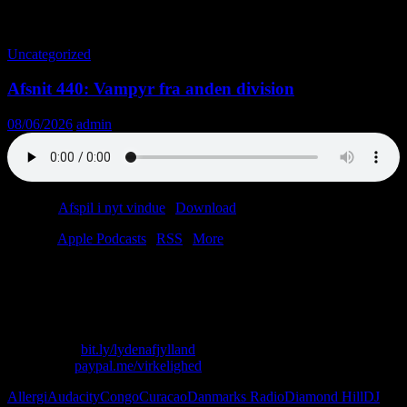
Tag-arkiv: Kontanter
Uncategorized
Afsnit 440: Vampyr fra anden division
08/06/2026
admin
Podcast:
Afspil i nyt vindue
|
Download
(38.6MB)
Tilmeld:
Apple Podcasts
|
RSS
|
More
Lasse har allergi og papvin.
Christian lugter kontanter.
Vi ser Danmarks Radio.
Skriv til os: virkelighed@protonmail.com
Køb T-shirt:
bit.ly/lydenafjylland
Giv penge:
paypal.me/virkelighed
Allergi
Audacity
Congo
Curacao
Danmarks Radio
Diamond Hill
DJ