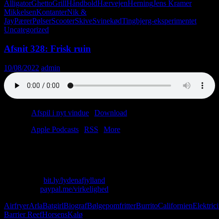
Alligator
Ghetto
Grill
Håndbold
Hærvejen
Herning
Jens Kramer
Mikkelsen
Kontanter
Nik &
Jay
Pærer
Pølser
Scooter
Skive
Svinekød
Tingbjerg-eksperimentet
Uncategorized
Afsnit 328: Frisk ruin
10/08/2022
admin
Podcast:
Afspil i nyt vindue
|
Download
(31.7MB)
Tilmeld:
Apple Podcasts
|
RSS
|
More
Der er to veje ud af sommeren.
Den ene er døden.
Skriv til os: virkelighed@protonmail.com
Køb T-shirt:
bit.ly/lydenafjylland
Giv penge:
paypal.me/virkelighed
Airfryer
Arla
Batgirl
Biograf
Bølgepomfritter
Burrito
Californien
Elektrici
Barrier Reef
Horsens
Kalø