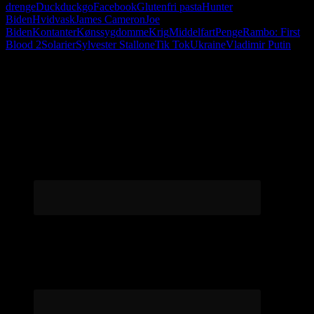
drenge
Duckduckgo
Facebook
Glutenfri pasta
Hunter
Biden
Hvidvask
James Cameron
Joe
Biden
Kontanter
Kønssygdomme
Krig
Middelfart
Penge
Rambo: First
Blood 2
Solarier
Sylvester Stallone
Tik Tok
Ukraine
Vladimir Putin
Følg os