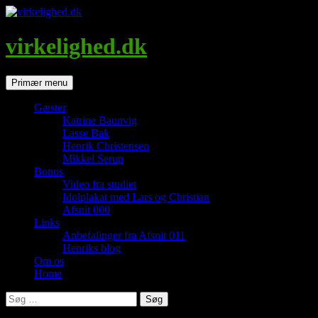
Hop
til
indhold
virkelighed.dk
Søg
Primær menu
Gæster
Katrine Baunvig
Lasse Bak
Henrik Christensen
Mikkel Serup
Bonus
Video fra studiet
Idolplakat med Lars og Christian
Afsnit 000
Links
Anbefalinger fra Afsnit 011
Henriks blog
Om os
Home
Søg
efter: