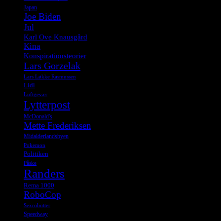
Japan
Joe Biden
Jul
Karl Ove Knausgård
Kina
Konspirationsteorier
Lars Gorzelak
Lars Løkke Rasmussen
Lidl
Luftgevær
Lytterpost
McDonald's
Mette Frederiksen
Midalderlandsbyen
Pokemon
Politiken
Påske
Randers
Rema 1000
RoboCop
Sexrobotter
Speedway