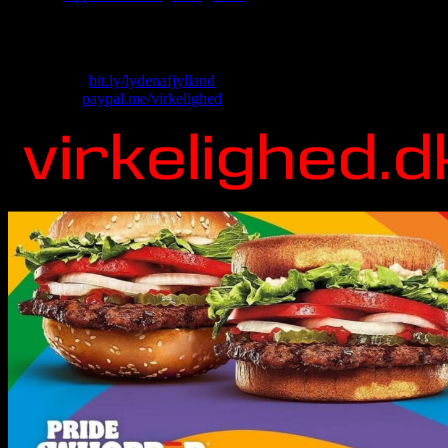
Der lå en lort på Østerbro.
Skriv til os: virkelighed@protonmail.com
Køb T-shirt:
bit.ly/lydenafjylland
Giv penge:
paypal.me/virkelighed