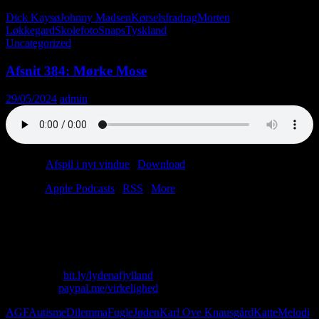
Dick Kaysø
Johnny Madsen
Kørselsfradrag
Morten
Løkkegard
Skolefoto
Snaps
Tyskland
Uncategorized
Afsnit 384: Mørke Mose
29/05/2024
admin
Podcast:
Afspil i nyt vindue
|
Download
(64.7MB)
Tilmeld:
Apple Podcasts
|
RSS
|
More
Jyllands førende Nana Mouskouri-podcast er tilbage! Vi var syge;
nu er vi raske. Der er sket meget siden sidst (for eksempel er Lasse
blevet ornitolog).
Skriv til os: virkelighed@protonmail.com
Køb T-shirt:
bit.ly/lydenafjylland
Giv penge:
paypal.me/virkelighed
AGF
Autisme
Dilemma
Fugle
Jøden
Karl Ove Knausgård
Katte
Melodi