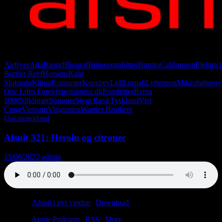
Airfryer
Arla
Batgirl
Biograf
Bølgepomfritter
Burrito
Californien
Elektrici
Barrier Reef
Horsens
Kalø
Slotsruin
Klima
Kontanter
Koralrev
Lidl
Lurpak
Lytterpost
Mikrobølgeov
One Lifes Forever
pensionist.dk
Pomfritter
Rema
1000
Slik
Smør
Sommer
Stegt flæsk
Tyskland
Viet
Cong
Vietnam
Vingummi
Warner Brothers
Uncategorized
Afsnit 321: Heroin og citroner
15/06/2022
admin
Podcast:
Afspil i nyt vindue
|
Download
(56.8MB)
Tilmeld:
Apple Podcasts
|
RSS
|
More