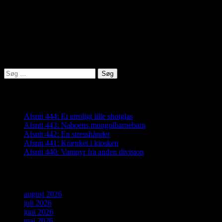
virkelighed@protonmail.com
Lyden af Jylland
Søg
efter:
Seneste indlæg
Afsnit 444: Et utroligt lille shotglas
Afsnit 443: Naboens mongolbarnebarn
Afsnit 442: En stresshånder
Afsnit 441: Krænket i kiosken
Afsnit 440: Vampyr fra anden division
Arkiver
august 2026
juli 2026
juni 2026
maj 2026