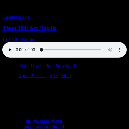
Tag-arkiv: Tyskland
Uncategorized
Afsnit 394: Arx Fatalis
16/10/2024
admin
Podcast:
Afspil i nyt vindue
|
Download
(41.5MB)
Tilmeld:
Apple Podcasts
|
RSS
|
More
Christian køber et computerspil men spiller det ikke!
Flemming drikker brændevin fra en airfryer!
Morten Løkkegaard synger Johnny Madsen!
Skolefotografen er klam!
Lasse sælger sin kælder!
Skriv til os: virkelighed@protonmail.com
Køb T-shirt:
bit.ly/lydenafjylland
Giv penge:
paypal.me/virkelighed