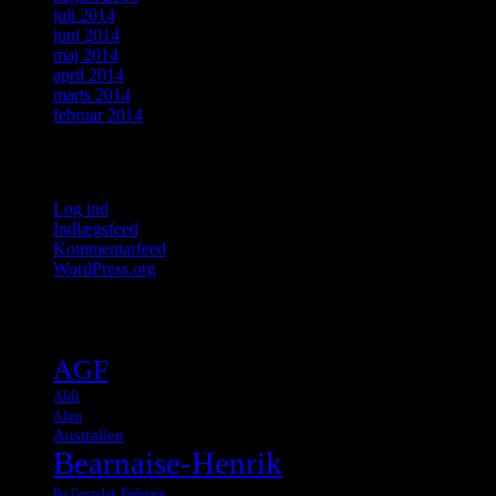
juli 2014
juni 2014
maj 2014
april 2014
marts 2014
februar 2014
Meta
Log ind
Indlægsfeed
Kommentarfeed
WordPress.org
Tags
AGF
Aldi
Alien
Australien
Bearnaise-Henrik
Bo Gorzelak Pedersen