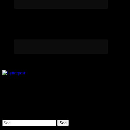
Lytterpost
virkelighed@protonmail.com
Lyden af Jylland
Søg
efter: