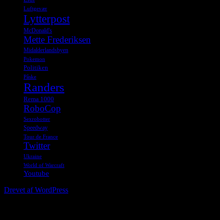
Luftgevær
Lytterpost
McDonald's
Mette Frederiksen
Midalderlandsbyen
Pokemon
Politiken
Påske
Randers
Rema 1000
RoboCop
Sexrobotter
Speedway
Tour de France
Twitter
Ukraine
World of Warcraft
Youtube
Drevet af WordPress