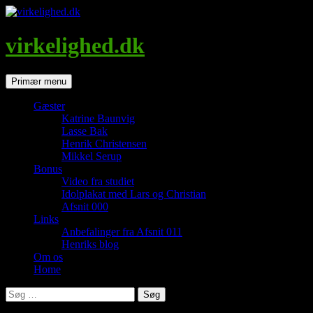
Hop
til
indhold
virkelighed.dk
Søg
Primær menu
Gæster
Katrine Baunvig
Lasse Bak
Henrik Christensen
Mikkel Serup
Bonus
Video fra studiet
Idolplakat med Lars og Christian
Afsnit 000
Links
Anbefalinger fra Afsnit 011
Henriks blog
Om os
Home
Søg
efter: