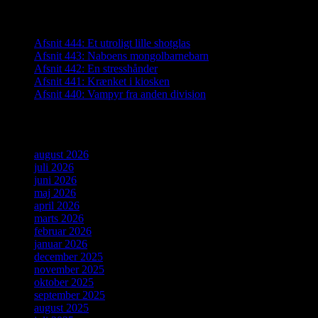
Seneste indlæg
Afsnit 444: Et utroligt lille shotglas
Afsnit 443: Naboens mongolbarnebarn
Afsnit 442: En stresshånder
Afsnit 441: Krænket i kiosken
Afsnit 440: Vampyr fra anden division
Arkiver
august 2026
juli 2026
juni 2026
maj 2026
april 2026
marts 2026
februar 2026
januar 2026
december 2025
november 2025
oktober 2025
september 2025
august 2025