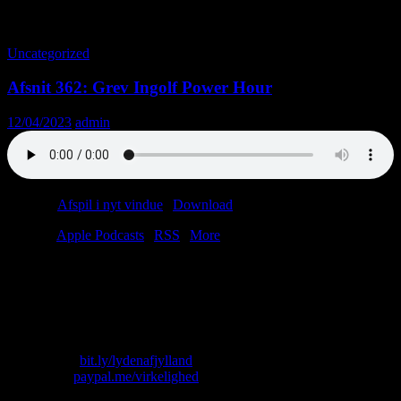
Tag-arkiv: Kid Rock
Uncategorized
Afsnit 362: Grev Ingolf Power Hour
12/04/2023
admin
Podcast:
Afspil i nyt vindue
|
Download
(51.8MB)
Tilmeld:
Apple Podcasts
|
RSS
|
More
Folk spørger os tit: “Laver I ikke snart et afsnit om koldskål?” Nej, i
hvert fald ikke i denne uge. Til gengæld kan du sige møjn til
Mathias fra Haderslev. Han er punkmusiker og socialist. Nogen skal
jo være det.
Skriv til os: virkelighed@protonmail.com
Køb T-shirt:
bit.ly/lydenafjylland
Giv penge:
paypal.me/virkelighed