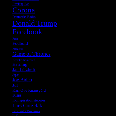
Breaking Bad
Corona
Danmarks Radio
Donald Trump
Facebook
Ferie
Fodbold
Frankrig
Game of Thrones
Henrik Christensen
Herning
Jan Lützhøft
Japan
Joe Biden
Jul
Karl Ove Knausgård
Kina
Konspirationsteorier
Lars Gorzelak
Lars Løkke Rasmussen
Lidl