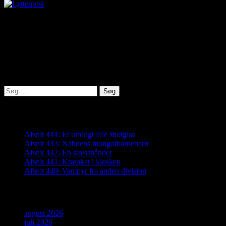
virkelighed@protonmail.com
Lyden af Jylland
Søg
efter:
Seneste indlæg
Afsnit 444: Et utroligt lille shotglas
Afsnit 443: Naboens mongolbarnebarn
Afsnit 442: En stresshånder
Afsnit 441: Krænket i kiosken
Afsnit 440: Vampyr fra anden division
Arkiver
august 2026
juli 2026