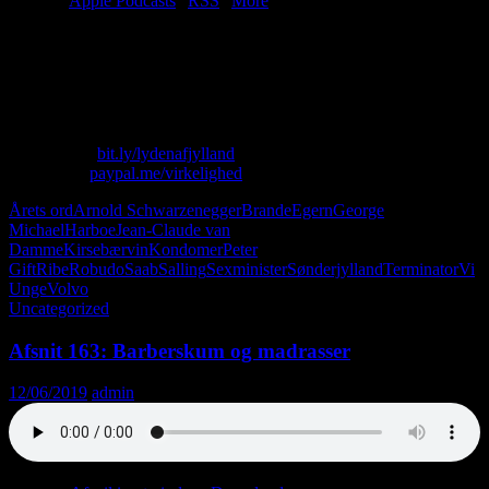
Tilmeld:
Apple Podcasts
|
RSS
|
More
Det er et julemirakel! Christian bliver krænket af unge piger i
Salling, og Lasse reciterer hårdtslående lyrik. Sneen daler sagte ned,
og vi skåler i kirsebærvin. Vigtigst af alt: vi rejser tilbage til 1975 og
1985. Udflåd, dårlig hygiejne og lyden af knallerter i natten.
Skriv til os: virkelighed@protonmail.com
Køb T-shirt:
bit.ly/lydenafjylland
Giv penge:
paypal.me/virkelighed
Årets ord
Arnold Schwarzenegger
Brande
Egern
George
Michael
Harboe
Jean-Claude van
Damme
Kirsebærvin
Kondomer
Peter
Gift
Ribe
Robudo
Saab
Salling
Sexminister
Sønderjylland
Terminator
Vi
Unge
Volvo
Uncategorized
Afsnit 163: Barberskum og madrasser
12/06/2019
admin