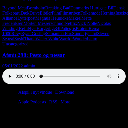
Beyond Meat
Bornholm
Breaking Bad
Danmarks Hurtigste Bil
Dansk
Folkeparti
Dæk
Drive
Elbiler
Film
Filmstriben
Folkemøde
Herning
Insekte
Alliance
Lytterpost
Magnus Heunicke
Makrel
Mette
Frederiksen
Morten Messerschmidt
Netflix
Nick Nolte
Nicolas
Winding Refn
Nye Borgerlige
Øl
Pattegris
Protein
Rema
1000
Revy
Ryan Gosling
Samantha Fox
Sønderjylland
Steven
Seagal
Sushi
Titane
Walter White
Warrior
Wunderbaum
Uncategorized
Afsnit 298: Pesto og pessar
05/01/2022
admin
Podcast:
Afspil i nyt vindue
|
Download
(41.0MB)
Tilmeld:
Apple Podcasts
|
RSS
|
More
Henny har mødt et par flotte fyre fra Strasbourg. Nu fortryder hun,
at hun ikke fik deres kontaktoplysninger. Hvem kan hjælpe Henny?
Det kan Christian og Lasse. David Bowie fortryder, at han
barberede sine øjenbryn af. Hvem kan hjælpe David? Christian og