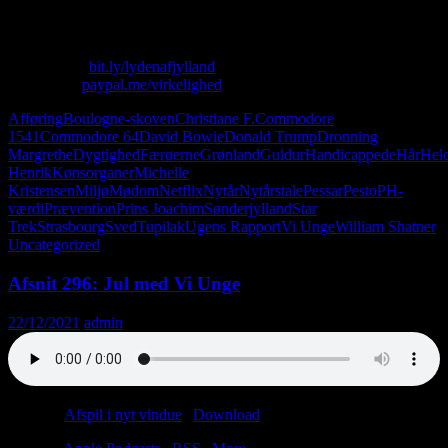
Lasse kan ikke.
Skriv til os: virkelighed@protonmail.com
Køb T-shirt:
bit.ly/lydenafjylland
Giv penge:
paypal.me/virkelighed
Afføring
Boulogne-skoven
Christiane F.
Commodore
1541
Commodore 64
David Bowie
Donald Trump
Dronning
Margrethe
Dygtighed
Færøerne
Grønland
Guldur
Handicappede
Hår
Hel
Henrik
Kønsorganer
Michelle
Kristensen
Miljø
Mødom
Netflix
Nytår
Nytårstale
Pessar
Pesto
PH-
værdi
Prævention
Prins Joachim
Sønderjylland
Star
Trek
Strasbourg
Sved
Tupilak
Ugens Rapport
Vi Unge
William Shatner
Uncategorized
Afsnit 296: Jul med Vi Unge
22/12/2021
admin
Podcast:
Afspil i nyt vindue
|
Download
(51.2MB)