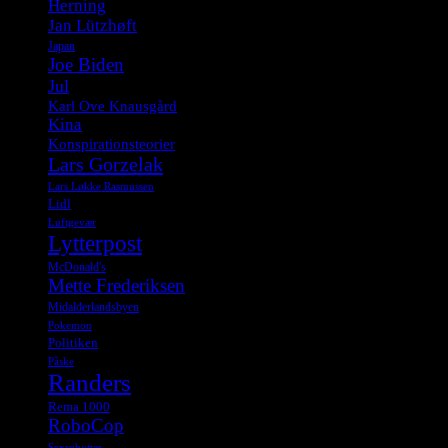
Herning
Jan Lützhøft
Japan
Joe Biden
Jul
Karl Ove Knausgård
Kina
Konspirationsteorier
Lars Gorzelak
Lars Løkke Rasmussen
Lidl
Luftgevær
Lytterpost
McDonald's
Mette Frederiksen
Midalderlandsbyen
Pokemon
Politiken
Påske
Randers
Rema 1000
RoboCop
Sexrobotter