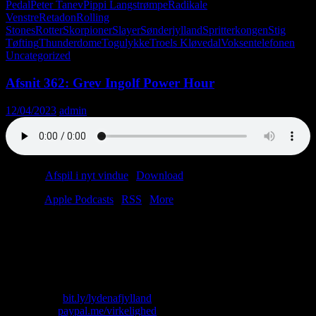
Pedal
Peter Tanev
Pippi Langstrømpe
Radikale
Venstre
Retadon
Rolling
Stones
Rotter
Skorpioner
Slayer
Sønderjylland
Spritterkongen
Stig
Tøfting
Thunderdome
Togulykke
Troels Kløvedal
Voksentelefonen
Uncategorized
Afsnit 362: Grev Ingolf Power Hour
12/04/2023
admin
Podcast:
Afspil i nyt vindue
|
Download
(51.8MB)
Tilmeld:
Apple Podcasts
|
RSS
|
More
Folk spørger os tit: “Laver I ikke snart et afsnit om koldskål?” Nej, i
hvert fald ikke i denne uge. Til gengæld kan du sige møjn til
Mathias fra Haderslev. Han er punkmusiker og socialist. Nogen skal
jo være det.
Skriv til os: virkelighed@protonmail.com
Køb T-shirt:
bit.ly/lydenafjylland
Giv penge:
paypal.me/virkelighed