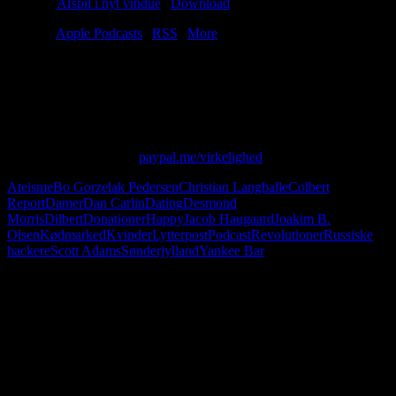
Podcast:
Afspil i nyt vindue
|
Download
(50.1MB)
Tilmeld:
Apple Podcasts
|
RSS
|
More
Sæt pris på dig selv. Det skal man, når man er en vare på en hylde. I
denne uge hjælper vi vores grønlandske lytter Jerk med at finde sin
plads på kødmarkedet, og så har vi anbefalinger til Bo (som flytter
fra Randers!).
Skriv til os på: virkelighed@protonmail.com
Giv os alle dine penge:
paypal.me/virkelighed
Ateisme
Bo Gorzelak Pedersen
Christian Langballe
Colbert
Report
Damer
Dan Carlin
Dating
Desmond
Morris
Dilbert
Donationer
Happy
Jacob Haugaard
Joakim B.
Olsen
Kødmarked
Kvinder
Lytterpost
Podcast
Revolutioner
Russiske
hackere
Scott Adams
Sønderjylland
Yankee Bar
Følg os