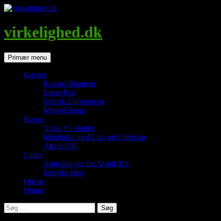
Hop
til
indhold
virkelighed.dk
Søg
Primær menu
Gæster
Katrine Baunvig
Lasse Bak
Henrik Christensen
Mikkel Serup
Bonus
Video fra studiet
Idolplakat med Lars og Christian
Afsnit 000
Links
Anbefalinger fra Afsnit 011
Henriks blog
Om os
Home
Søg
efter: