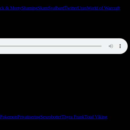
ck & Morty
Shaming
Skam
Svalbard
Twitter
Uran
World of Warcraft
Pokemon
Privatisering
Sexrobotter
Thyra Frank
Total Viking