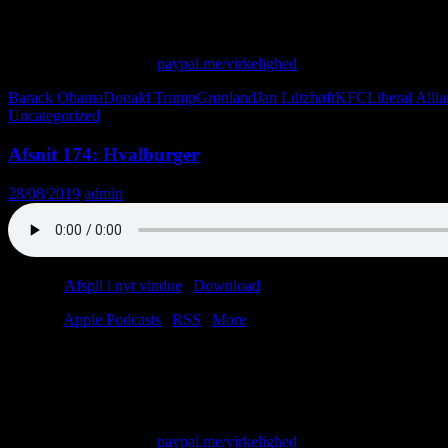
Sig hej til Jan Lützhøft, vores geopolitiske senioranalytiker. I dag send
Skriv til os på: virkelighed@protonmail.com
Giv os alle dine penge:
paypal.me/virkelighed
Barack Obama
Donald Trump
Grønland
Jan Lützhøft
KFC
Liberal Alli
Uncategorized
Afsnit 174: Hvalburger
28/08/2019
admin
Podcast:
Afspil i nyt vindue
|
Download
(40.4MB)
Tilmeld:
Apple Podcasts
|
RSS
|
More
Hvor meget skal Grønland koste?
Må man drille tykke mennesker?
Og hvad med ham der Axl Rose?
Skriv til os på: virkelighed@protonmail.com
Giv os alle dine penge:
paypal.me/virkelighed