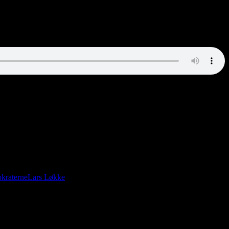
 mail til face.
kraterne
Lars Løkke