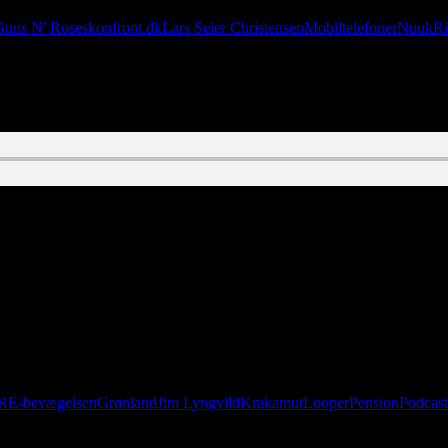
Guns N' Roses
konfront.dk
Lars Seier Christensen
Mobiltelefoner
Nuuk
Ri
emslen.
RE-bevægelsen
Grønland
Jim Lyngvild
Krakamut
Looper
Pension
Podcast