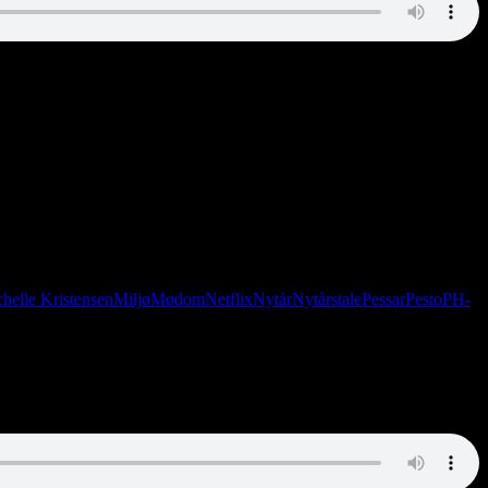
an Christian og Lasse. David Bowie fortryder, at han barberede sine
helle Kristensen
Miljø
Mødom
Netflix
Nytår
Nytårstale
Pessar
Pesto
PH-