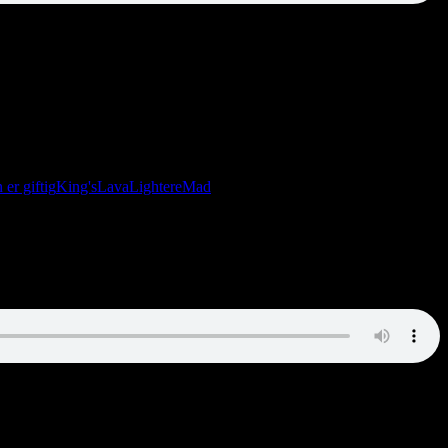
 er giftig
King's
Lava
Lightere
Mad