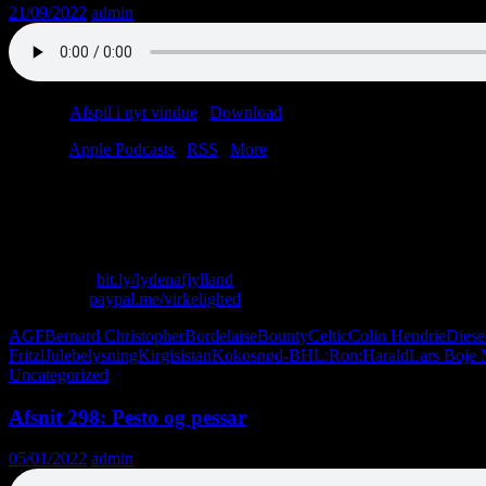
21/09/2022
admin
Podcast:
Afspil i nyt vindue
|
Download
(55.1MB)
Tilmeld:
Apple Podcasts
|
RSS
|
More
Færre patter i Lykkehjulet! Skotter er uenige! Trusler mod juleentusi
PS: Christian hævder i dette afsnit, at Eric Cantona i sin tid skiftede
Skriv til os: virkelighed@protonmail.com
Køb T-shirt:
bit.ly/lydenafjylland
Giv penge:
paypal.me/virkelighed
AGF
Bernard Christopher
Bordelaise
Bounty
Celtic
Colin Hendrie
Diese
Fritzl
Julebelysning
Kirgisistan
Kokosnød-BH
L:Ron:Harald
Lars Boje 
Uncategorized
Afsnit 298: Pesto og pessar
05/01/2022
admin