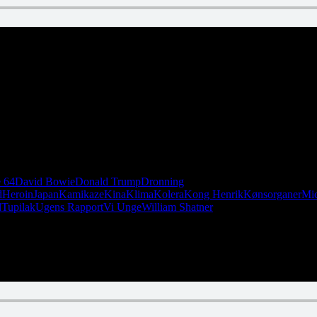
at hun ikke fik deres kontaktoplysninger. Hvem kan hjælpe Henny? Det k
 64
David Bowie
Donald Trump
Dronning
d
Heroin
Japan
Kamikaze
Kina
Klima
Kolera
Kong Henrik
Kønsorganer
Mic
d
Tupilak
Ugens Rapport
Vi Unge
William Shatner