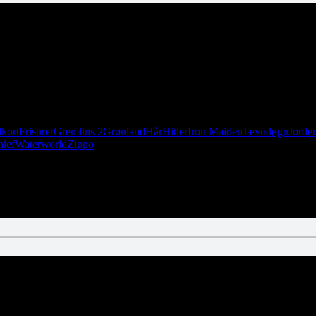
kort
Frisurer
Gremlins 2
Grønland
Hår
Hitler
Iron Maiden
Jævndøgn
Jorden
hief
Waterworld
Zippo