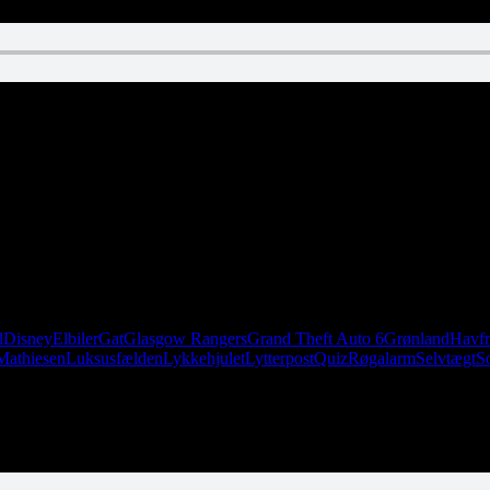
ast! Regering reklamerer for kviklån! Josef Fritzl livestreamer fra pool
 fra Blackburn til Manchester United. Dette er naturligvis forkert. Han s
l
Disney
Elbiler
Gat
Glasgow Rangers
Grand Theft Auto 6
Grønland
Havfr
Mathiesen
Luksusfælden
Lykkehjulet
Lytterpost
Quiz
Røgalarm
Selvtægt
So