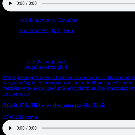
Podcast:
Afspil i nyt vindue
|
Download
(41.0MB)
Tilmeld:
Apple Podcasts
|
RSS
|
More
Henny har mødt et par flotte fyre fra Strasbourg. Nu fortryder hun, 
øjenbryn af. Hvem kan hjælpe David? Christian og Lasse kan ikke.
Skriv til os: virkelighed@protonmail.com
Køb T-shirt:
bit.ly/lydenafjylland
Giv penge:
paypal.me/virkelighed
Afføring
Boulogne-skoven
Christiane F.
Commodore 1541
Commodore
Margrethe
Dygtighed
Færøerne
Grønland
Guldur
Handicappede
Hår
Hel
værdi
Prævention
Prins Joachim
Sønderjylland
Star Trek
Strasbourg
Sve
Uncategorized
Afsnit 179: Hitler er den europæiske Elvis
25/09/2019
admin