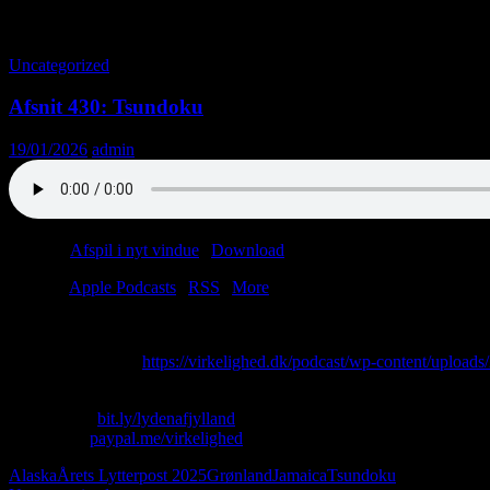
Tag-arkiv: Grønland
Uncategorized
Afsnit 430: Tsundoku
19/01/2026
admin
Podcast:
Afspil i nyt vindue
|
Download
(65.2MB)
Tilmeld:
Apple Podcasts
|
RSS
|
More
Årets Lytterpost 2025: Part I
Direkte download:
https://virkelighed.dk/podcast/wp-content/upload
Skriv til os: virkelighed@protonmail.com
Køb T-shirt:
bit.ly/lydenafjylland
Giv penge:
paypal.me/virkelighed
Alaska
Årets Lytterpost 2025
Grønland
Jamaica
Tsundoku