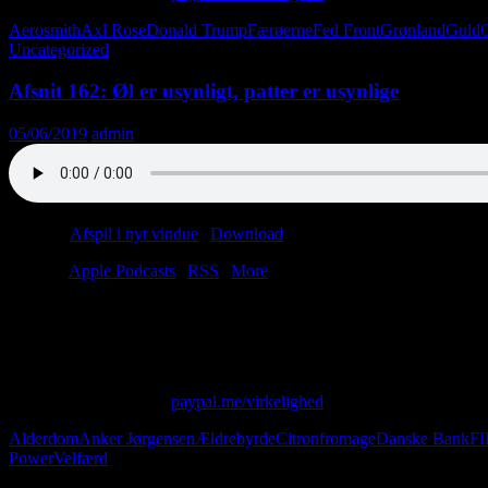
Aerosmith
Axl Rose
Donald Trump
Færøerne
Fed Front
Grønland
Guld
Uncategorized
Afsnit 162: Øl er usynligt, patter er usynlige
05/06/2019
admin
Podcast:
Afspil i nyt vindue
|
Download
(42.6MB)
Tilmeld:
Apple Podcasts
|
RSS
|
More
Fremtiden åbner sine mørke kronblade, og vi falder langsomt ned i gl
Yep, vi skal på plejehjem, skal vi. Men først i 2059. Vil du med?
Skriv til os på: virkelighed@protonmail.com
Giv os alle dine penge:
paypal.me/virkelighed
Alderdom
Anker Jørgensen
Ældrebyrde
Citronfromage
Danske Bank
FI
Power
Velfærd