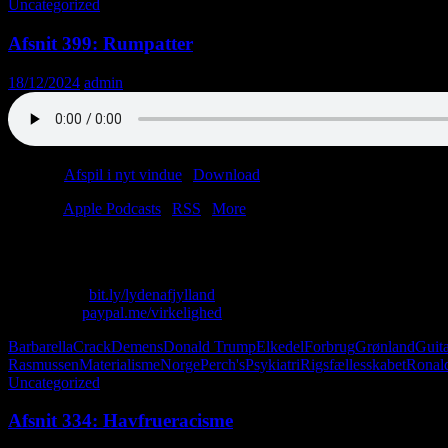
Uncategorized
Afsnit 399: Rumpatter
18/12/2024
admin
Podcast:
Afspil i nyt vindue
|
Download
(46.5MB)
Tilmeld:
Apple Podcasts
|
RSS
|
More
Kære lytter, i anledning af julen forkæles du hermed med et lille bonusa
Skriv til os: virkelighed@protonmail.com
Køb T-shirt:
bit.ly/lydenafjylland
Giv penge:
paypal.me/virkelighed
Barbarella
Crack
Demens
Donald Trump
Elkedel
Forbrug
Grønland
Guit
Rasmussen
Materialisme
Norge
Perch's
Psykiatri
Rigsfællesskabet
Ronal
Uncategorized
Afsnit 334: Havfrueracisme