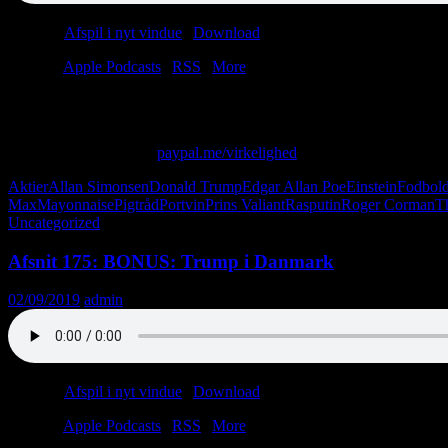
Podcast:
Afspil i nyt vindue
|
Download
(42.8MB)
Tilmeld:
Apple Podcasts
|
RSS
|
More
Hvad stiller vi op med Den Trebenede Hertug af Viby?
Skriv til os på: virkelighed@protonmail.com
Giv os alle dine penge:
paypal.me/virkelighed
Aktier
Allan Simonsen
Donald Trump
Edgar Allan Poe
Einstein
Fodbold
Max
Mayonnaise
Pigtråd
Portvin
Prins Valiant
Rasputin
Roger Corman
T
Uncategorized
Afsnit 175: BONUS: Trump i Danmark
02/09/2019
admin
Podcast:
Afspil i nyt vindue
|
Download
(21.6MB)
Tilmeld:
Apple Podcasts
|
RSS
|
More