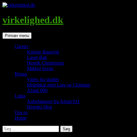
Hop
til
indhold
virkelighed.dk
Søg
Primær menu
Gæster
Katrine Baunvig
Lasse Bak
Henrik Christensen
Mikkel Serup
Bonus
Video fra studiet
Idolplakat med Lars og Christian
Afsnit 000
Links
Anbefalinger fra Afsnit 011
Henriks blog
Om os
Home
Søg
efter: