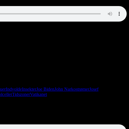
! Kokosnød-BH! Seniorborger buksepøller i Vatikanet!
kiftede fra Leeds (altså, Eric Cantona (ikke Christian))
.
uer
Indvolde
Insekter
Joe Biden
John Narkostrømer
Josef
lceller
Tidszoner
Vatikanet