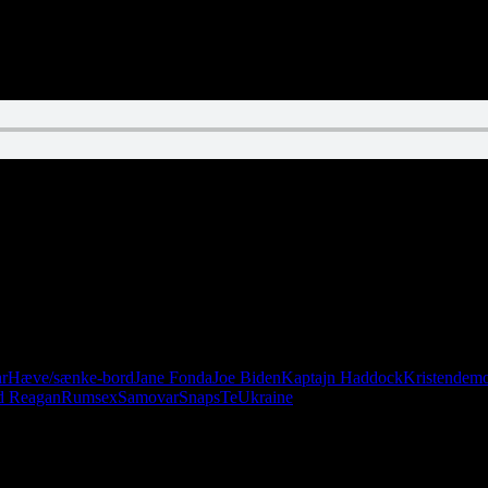
fsnit. Husk nu, at du sagtens kan nå at vinde Årets Lytterpost, så giv os
ar
Hæve/sænke-bord
Jane Fonda
Joe Biden
Kaptajn Haddock
Kristendemo
d Reagan
Rumsex
Samovar
Snaps
Te
Ukraine