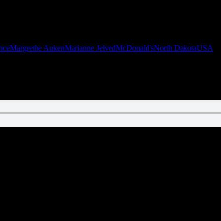
er vi direkte fra et parallelunivers, hvori Trumps besøg til Danmark aldrig
ance
Margrethe Auken
Marianne Jelved
McDonald's
North Dakota
USA