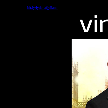
Skriv til os på: virkelighed@protonmail.com
Køb T-shirt her:
bit.ly/lydenafjylland