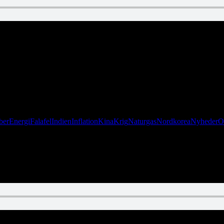
ber
Energi
Falafel
Indien
Inflation
Kina
Krig
Naturgas
Nordkorea
Nyheder
O