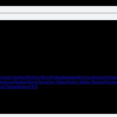
ns Perle og giver Ivan Drago skylden. Not cool, Erhard! Heldigvis får I
Erhard Jakobsen
EU
First Blood
Folkeafstemning
Forsvarsforbehold
Glid
komaner
Nazister
Neon
Oasen
Opel Manta
Preben Møller Hansen
Preppin
ong
Vietnamkrigen
VPN