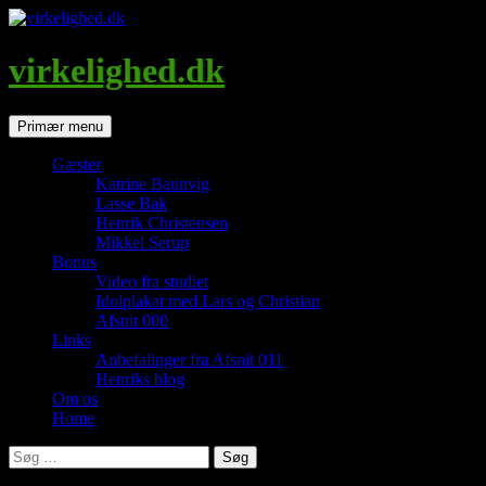
Hop
til
indhold
virkelighed.dk
Søg
Primær menu
Gæster
Katrine Baunvig
Lasse Bak
Henrik Christensen
Mikkel Serup
Bonus
Video fra studiet
Idolplakat med Lars og Christian
Afsnit 000
Links
Anbefalinger fra Afsnit 011
Henriks blog
Om os
Home
Søg
efter: