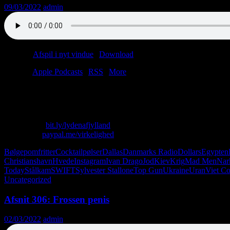
09/03/2022
admin
Podcast:
Afspil i nyt vindue
|
Download
(42.1MB)
Tilmeld:
Apple Podcasts
|
RSS
|
More
Det er i sandhed dårlig EDB, når Erhard Jakobsen sætter ild til Havne
randen med neongas, pølsemix og glidecreme.
Skriv til os: virkelighed@protonmail.com
Køb T-shirt:
bit.ly/lydenafjylland
Giv penge:
paypal.me/virkelighed
Bølgepomfritter
Cocktailpølser
Dallas
Danmarks Radio
Dollars
Egypten
Christianshavn
Hvede
Instagram
Ivan Drago
Jod
Kiev
Krig
Mad Men
Nar
Today
Stålkam
SWIFT
Sylvester Stallone
Top Gun
Ukraine
Uran
Viet C
Uncategorized
Afsnit 306: Frossen penis
02/03/2022
admin