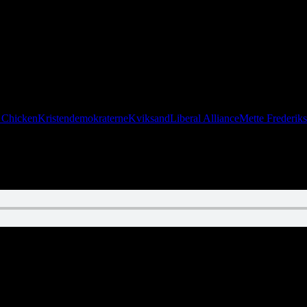
icken. Vi læser op fra Starlet (årgang 1976) og kommer med en knivska
 Chicken
Kristendemokraterne
Kviksand
Liberal Alliance
Mette Frederik
 et tyve minutter langt rant om uranindustrien. Imens ser Lasse Downto