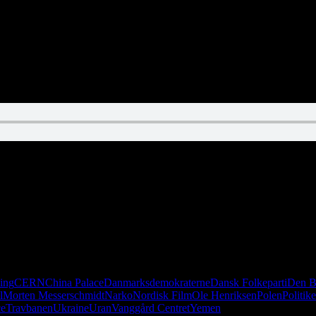
 Paraply, Etiopien vs. Ukraine, Blade Runner vs. The Shining. Og alle 
ing
CERN
China Palace
Danmarksdemokraterne
Dansk Folkeparti
Den B
l
Morten Messerschmidt
Narko
Nordisk Film
Ole Henriksen
Polen
Politik
ce
Travbanen
Ukraine
Uran
Vanggård Centret
Yemen