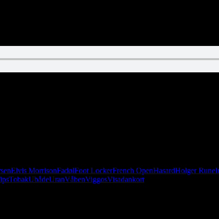
tilføjer en blandet salat. Vi får ingen sovs – det har vi aldrig for alvor 
sen
Elvis Morrison
Fadøl
Foot Locker
French Open
Hasard
Holger Rune
I
ips
Tobak
Ubåde
Uran
Våben
Viggos
Visadankort