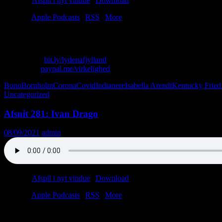
Podcast:
Afspil i nyt vindue
|
Download
(56.8MB)
Tilmeld:
Apple Podcasts
|
RSS
|
More
Indianere er nogle røvhuller, og i Kina spiser de Kentucky Fried Ch
Skriv til os: virkelighed@protonmail.com
Køb T-shirt:
bit.ly/lydenafjylland
Giv penge:
paypal.me/virkelighed
Bono
Bornholm
Corona
Covid
Indianere
Isabella Arendt
Kentucky Fried
Uncategorized
Afsnit 281: Ivan Drago
08/09/2021
admin
Podcast:
Afspil i nyt vindue
|
Download
(49.3MB)
Tilmeld:
Apple Podcasts
|
RSS
|
More
Vi glemte igen at tale om vejnavne. Til gengæld går Christian amok i