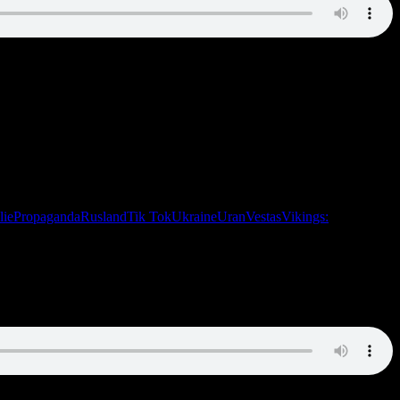
lie
Propaganda
Rusland
Tik Tok
Ukraine
Uran
Vestas
Vikings: