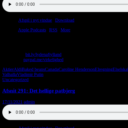
Podcast:
Afspil i nyt vindue
|
Download
(44.7MB)
Tilmeld:
Apple Podcasts
|
RSS
|
More
Det er svært at mene noget, når man ikke kan stole på nogen.
Skriv til os: virkelighed@protonmail.com
Køb T-shirt:
bit.ly/lydenafjylland
Giv penge:
paypal.me/virkelighed
Aktier
Aldi
Baked beans
Canada
Caroline Henderson
Elregning
Elselska
Valhalla
Vladimir Putin
Uncategorized
Afsnit 291: Det hellige patbjerg
17/11/2021
admin