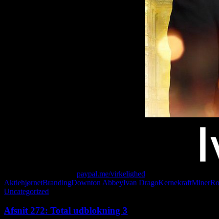
Giv os alle dine penge:
paypal.me/virkelighed
Aktiehjørnet
Branding
Downton Abbey
Ivan Drago
Kernekraft
Miner
Ro
Uncategorized
Afsnit 272: Total udblokning 3