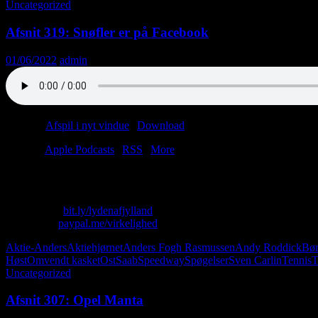
Uncategorized
Afsnit 319: Snøfler er på Facebook
01/06/2022
admin
Podcast:
Afspil i nyt vindue
|
Download
(47.0MB)
Tilmeld:
Apple Podcasts
|
RSS
|
More
“Jeg lægger et par gode bøffer på grillen, rister asparges ganske let og 
Skriv til os: virkelighed@protonmail.com
Køb T-shirt:
bit.ly/lydenafjylland
Giv penge:
paypal.me/virkelighed
Aktie-Anders
Aktiehjørnet
Anders Fogh Rasmussen
Andy Roddick
Bør
Høst
Omvendt kasket
Ost
Saab
Speedway
Spøgelser
Sven Carlin
Tennis
T
Uncategorized
Afsnit 307: Opel Manta