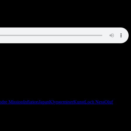
spist. Vi holder af mager mad.”
ndre Mission
Inflation
Japan
Klyngeminer
Kunst
Loch Ness
Oluf