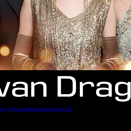
cky IV
Ronald Reagan
Sovjet
Uran
USA