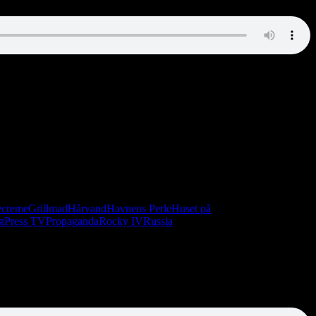
van et lift af Preben Møller Hansen, hvis Opel Manta er proppet til
ecreme
Grillmad
Hårvand
Havnens Perle
Huset på
g
Press TV
Propaganda
Rocky IV
Russia