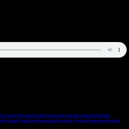
børnenes favorit: Narkohandel vs. menneskehandel.
lå Paraply
Etiopien
Fields
Fritureolie
Gdansk
Gråsten
Hajer
Half-
en
Psykiatri
Qatar
Rav
Remoulade
Roskilde Festival
Spøgelser
Stephen