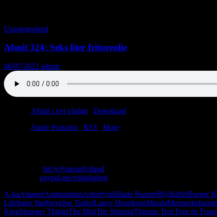
Tag-arkiv: Uran
Uncategorized
Afsnit 324: Seks liter fritureolie
06/07/2022
admin
Podcast:
Afspil i nyt vindue
|
Download
(41.2MB)
Tilmeld:
Apple Podcasts
|
RSS
|
More
Ugens afsnit byder på flere episke battles: China Palace vs. Den Blå
Skriv til os: virkelighed@protonmail.com
Køb T-shirt:
bit.ly/lydenafjylland
Giv penge:
paypal.me/virkelighed
A-ha
Amager
Ammunition
Astrofysik
Blade Runner
Bly
Buffet
Burger K
Life
Inger Støjbjerg
Joe Turkel
Lance Henriksen
Mazda
Menneskehande
King
Stranger Things
The Mist
The Shining
Thomas Treo
Tour de Fran