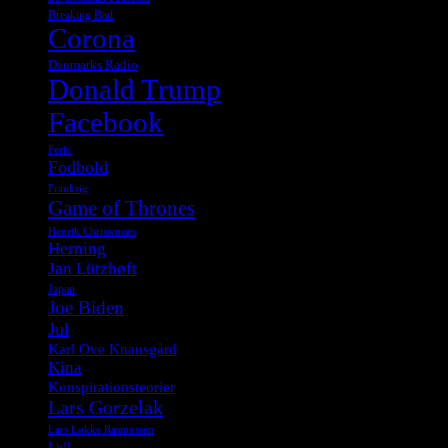
Breaking Bad
Corona
Danmarks Radio
Donald Trump
Facebook
Ferie
Fodbold
Frankrig
Game of Thrones
Henrik Christensen
Herning
Jan Lützhøft
Japan
Joe Biden
Jul
Karl Ove Knausgård
Kina
Konspirationsteorier
Lars Gorzelak
Lars Løkke Rasmussen
Lidl