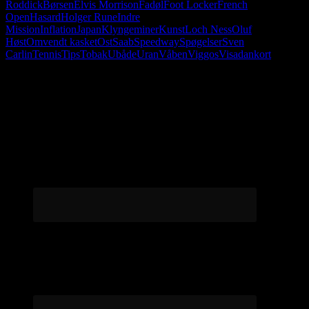
Roddick
Børsen
Elvis Morrison
Fadøl
Foot Locker
French
Open
Hasard
Holger Rune
Indre
Mission
Inflation
Japan
Klyngeminer
Kunst
Loch Ness
Oluf
Høst
Omvendt kasket
Ost
Saab
Speedway
Spøgelser
Sven
Carlin
Tennis
Tips
Tobak
Ubåde
Uran
Våben
Viggos
Visadankort
Følg os