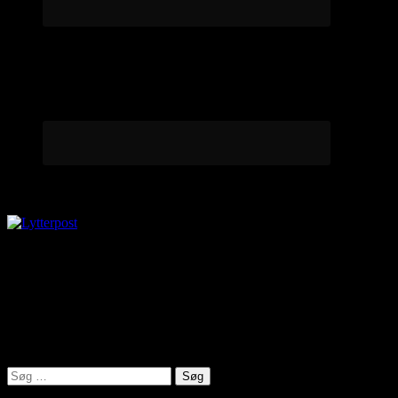
Lytterpost
virkelighed@protonmail.com
Lyden af Jylland
Søg
efter: