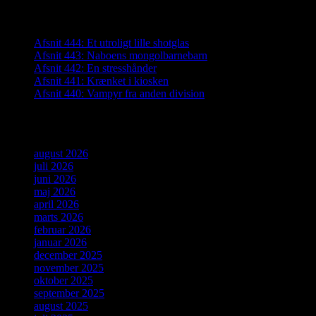
Seneste indlæg
Afsnit 444: Et utroligt lille shotglas
Afsnit 443: Naboens mongolbarnebarn
Afsnit 442: En stresshånder
Afsnit 441: Krænket i kiosken
Afsnit 440: Vampyr fra anden division
Arkiver
august 2026
juli 2026
juni 2026
maj 2026
april 2026
marts 2026
februar 2026
januar 2026
december 2025
november 2025
oktober 2025
september 2025
august 2025