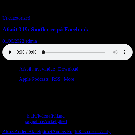
Tag-arkiv: Andy Roddick
Uncategorized
Afsnit 319: Snøfler er på Facebook
01/06/2022
admin
Podcast:
Afspil i nyt vindue
|
Download
(47.0MB)
Tilmeld:
Apple Podcasts
|
RSS
|
More
“Jeg lægger et par gode bøffer på grillen, rister asparges ganske let
og tilføjer en blandet salat. Vi får ingen sovs – det har vi aldrig for
alvor spist. Vi holder af mager mad.”
Skriv til os: virkelighed@protonmail.com
Køb T-shirt:
bit.ly/lydenafjylland
Giv penge:
paypal.me/virkelighed
Aktie-Anders
Aktiehjørnet
Anders Fogh Rasmussen
Andy