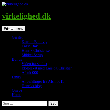
Hop
til
indhold
virkelighed.dk
Søg
Primær menu
Gæster
Katrine Baunvig
Lasse Bak
Henrik Christensen
Mikkel Serup
Bonus
Video fra studiet
Idolplakat med Lars og Christian
Afsnit 000
Links
Anbefalinger fra Afsnit 011
Henriks blog
Om os
Home
Søg
efter: