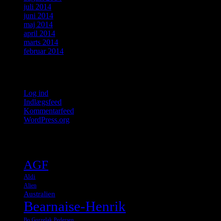
juli 2014
juni 2014
maj 2014
april 2014
marts 2014
februar 2014
Meta
Log ind
Indlægsfeed
Kommentarfeed
WordPress.org
Tags
AGF
Aldi
Alien
Australien
Bearnaise-Henrik
Bo Gorzelak Pedersen