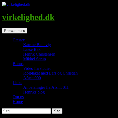
Hop
til
indhold
virkelighed.dk
Søg
Primær menu
Gæster
Katrine Baunvig
Lasse Bak
Henrik Christensen
Mikkel Serup
Bonus
Video fra studiet
Idolplakat med Lars og Christian
Afsnit 000
Links
Anbefalinger fra Afsnit 011
Henriks blog
Om os
Home
Søg
efter: