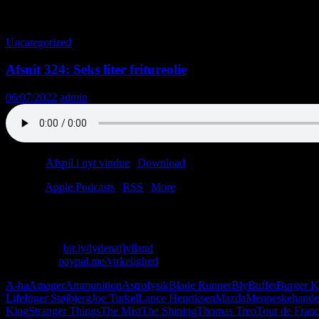
Tag-arkiv: Vanggård Centret
Uncategorized
Afsnit 324: Seks liter fritureolie
06/07/2022
admin
Podcast:
Afspil i nyt vindue
|
Download
(41.2MB)
Tilmeld:
Apple Podcasts
|
RSS
|
More
Ugens afsnit byder på flere episke battles: China Palace vs. Den Blå
Skriv til os: virkelighed@protonmail.com
Køb T-shirt:
bit.ly/lydenafjylland
Giv penge:
paypal.me/virkelighed
A-ha
Amager
Ammunition
Astrofysik
Blade Runner
Bly
Buffet
Burger K
Life
Inger Støjbjerg
Joe Turkel
Lance Henriksen
Mazda
Menneskehande
King
Stranger Things
The Mist
The Shining
Thomas Treo
Tour de Fran