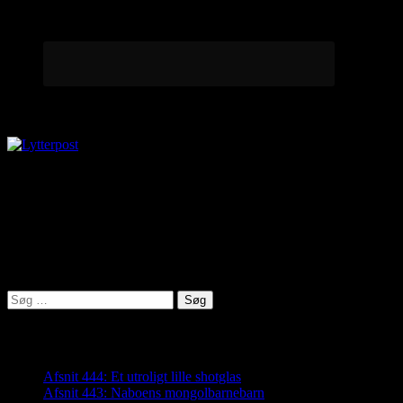
Lytterpost
virkelighed@protonmail.com
Lyden af Jylland
Søg
efter:
Seneste indlæg
Afsnit 444: Et utroligt lille shotglas
Afsnit 443: Naboens mongolbarnebarn