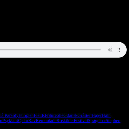
børnenes favorit: Narkohandel vs. menneskehandel.
lå Paraply
Etiopien
Fields
Fritureolie
Gdansk
Gråsten
Hajer
Half-
en
Psykiatri
Qatar
Rav
Remoulade
Roskilde Festival
Spøgelser
Stephen