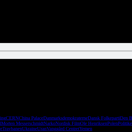
 Paraply, Etiopien vs. Ukraine, Blade Runner vs. The Shining. Og alle 
ing
CERN
China Palace
Danmarksdemokraterne
Dansk Folkeparti
Den B
l
Morten Messerschmidt
Narko
Nordisk Film
Ole Henriksen
Polen
Politik
ce
Travbanen
Ukraine
Uran
Vanggård Centret
Yemen