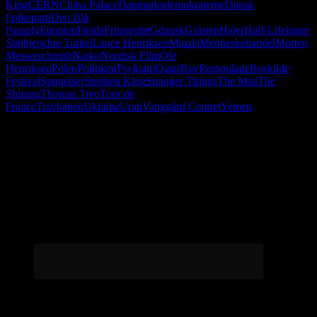
King
CERN
China Palace
Danmarksdemokraterne
Dansk
Folkeparti
Den Blå
Paraply
Etiopien
Fields
Fritureolie
Gdansk
Gråsten
Hajer
Half-Life
Inger
Støjbjerg
Joe Turkel
Lance Henriksen
Mazda
Menneskehandel
Morten
Messerschmidt
Narko
Nordisk Film
Ole
Henriksen
Polen
Politiken
Psykiatri
Qatar
Rav
Remoulade
Roskilde
Festival
Spøgelser
Stephen King
Stranger Things
The Mist
The
Shining
Thomas Treo
Tour de
France
Travbanen
Ukraine
Uran
Vanggård Centret
Yemen
Følg os