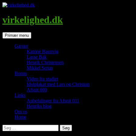
Hop
til
indhold
virkelighed.dk
Søg
Primær menu
Gæster
Katrine Baunvig
Lasse Bak
Henrik Christensen
Mikkel Serup
Bonus
Video fra studiet
Idolplakat med Lars og Christian
Afsnit 000
Links
Anbefalinger fra Afsnit 011
Henriks blog
Om os
Home
Søg
efter: