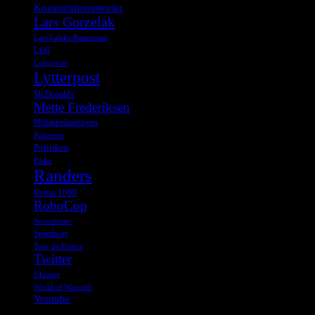
Konspirationsteorier
Lars Gorzelak
Lars Løkke Rasmussen
Lidl
Luftgevær
Lytterpost
McDonald's
Mette Frederiksen
Midalderlandsbyen
Pokemon
Politiken
Påske
Randers
Rema 1000
RoboCop
Sexrobotter
Speedway
Tour de France
Twitter
Ukraine
World of Warcraft
Youtube