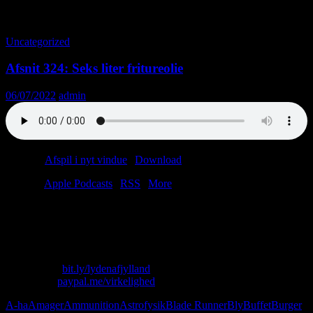
Tag-arkiv: The Mist
Uncategorized
Afsnit 324: Seks liter fritureolie
06/07/2022
admin
Podcast:
Afspil i nyt vindue
|
Download
(41.2MB)
Tilmeld:
Apple Podcasts
|
RSS
|
More
Ugens afsnit byder på flere episke battles: China Palace vs. Den Blå
Paraply, Etiopien vs. Ukraine, Blade Runner vs. The Shining. Og
alle børnenes favorit: Narkohandel vs. menneskehandel.
Skriv til os: virkelighed@protonmail.com
Køb T-shirt:
bit.ly/lydenafjylland
Giv penge:
paypal.me/virkelighed
A-ha
Amager
Ammunition
Astrofysik
Blade Runner
Bly
Buffet
Burger