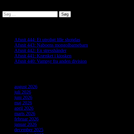
Lyden af Jylland
Søg
efter:
Seneste indlæg
Afsnit 444: Et utroligt lille shotglas
Afsnit 443: Naboens mongolbarnebarn
Afsnit 442: En stresshånder
Afsnit 441: Krænket i kiosken
Afsnit 440: Vampyr fra anden division
Arkiver
august 2026
juli 2026
juni 2026
maj 2026
april 2026
marts 2026
februar 2026
januar 2026
december 2025