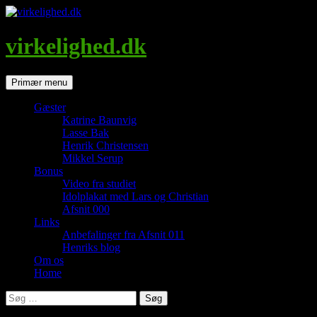
Hop
til
indhold
virkelighed.dk
Søg
Primær menu
Gæster
Katrine Baunvig
Lasse Bak
Henrik Christensen
Mikkel Serup
Bonus
Video fra studiet
Idolplakat med Lars og Christian
Afsnit 000
Links
Anbefalinger fra Afsnit 011
Henriks blog
Om os
Home
Søg
efter: