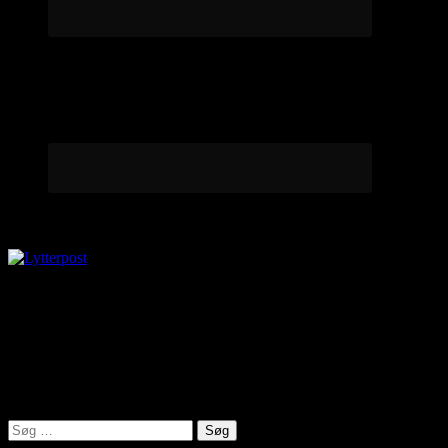
Lytterpost
virkelighed@protonmail.com
Lyden af Jylland
Søg
efter: