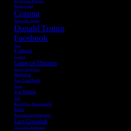
Bo Gorzelak Pedersen
Breaking Bad
Corona
Danmarks Radio
Donald Trump
Facebook
Ferie
Fodbold
Frankrig
Game of Thrones
Henrik Christensen
Herning
Jan Lützhøft
Japan
Joe Biden
Jul
Karl Ove Knausgård
Kina
Konspirationsteorier
Lars Gorzelak
Lars Løkke Rasmussen