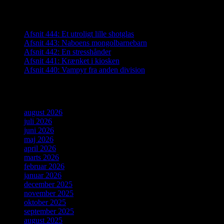
Seneste indlæg
Afsnit 444: Et utroligt lille shotglas
Afsnit 443: Naboens mongolbarnebarn
Afsnit 442: En stresshånder
Afsnit 441: Krænket i kiosken
Afsnit 440: Vampyr fra anden division
Arkiver
august 2026
juli 2026
juni 2026
maj 2026
april 2026
marts 2026
februar 2026
januar 2026
december 2025
november 2025
oktober 2025
september 2025
august 2025