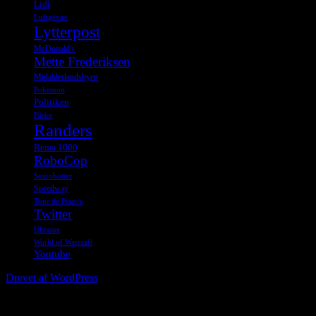
Lidl
Luftgevær
Lytterpost
McDonald's
Mette Frederiksen
Midalderlandsbyen
Pokemon
Politiken
Påske
Randers
Rema 1000
RoboCop
Sexrobotter
Speedway
Tour de France
Twitter
Ukraine
World of Warcraft
Youtube
Drevet af WordPress