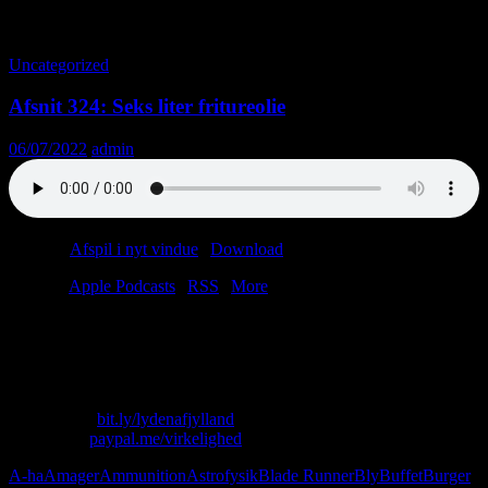
Tag-arkiv: Narko
Uncategorized
Afsnit 324: Seks liter fritureolie
06/07/2022
admin
Podcast:
Afspil i nyt vindue
|
Download
(41.2MB)
Tilmeld:
Apple Podcasts
|
RSS
|
More
Ugens afsnit byder på flere episke battles: China Palace vs. Den Blå
Paraply, Etiopien vs. Ukraine, Blade Runner vs. The Shining. Og
alle børnenes favorit: Narkohandel vs. menneskehandel.
Skriv til os: virkelighed@protonmail.com
Køb T-shirt:
bit.ly/lydenafjylland
Giv penge:
paypal.me/virkelighed
A-ha
Amager
Ammunition
Astrofysik
Blade Runner
Bly
Buffet
Burger