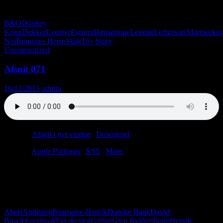
Amager.
B&O
Donkey
Kong
Dukker
Eventyr
Figurer
Hønseringe
Legetøj
Luftgevær
Marmorkug
Nui
Ringenes Herre
Skak
Toy Story
Uncategorized
Afsnit 071
16/12/2015
admin
Podcast:
Afspil i nyt vindue
|
Download
(29.1MB)
Tilmeld:
Apple Podcasts
|
RSS
|
More
Det er blevet den tid på året. Lars og Christian drikker portvin og
spiser jødekager, mens snestormen raser. Yep, dette afsnit står i
julens tegn. Dog finder vi også plads til David Bowie, Pearl Harbor
og abort. Til alle jer katolske kvinder derude: Giv den gas!
Abort
Andesteg
Bearnaise-Henrik
Danske Bank
David
Bowie
Facebook
Flæskesteg
Gallup
Glen Riddersholm
Henrik