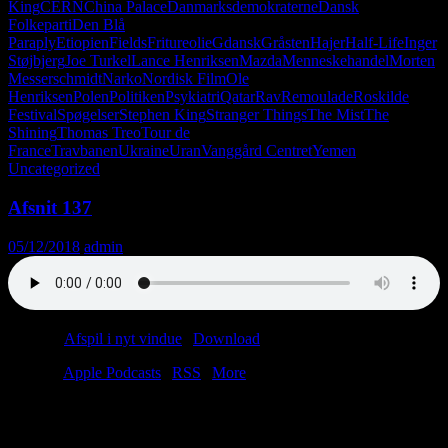
King
CERN
China Palace
Danmarksdemokraterne
Dansk
Folkeparti
Den Blå
Paraply
Etiopien
Fields
Fritureolie
Gdansk
Gråsten
Hajer
Half-Life
Inger
Støjbjerg
Joe Turkel
Lance Henriksen
Mazda
Menneskehandel
Morten
Messerschmidt
Narko
Nordisk Film
Ole
Henriksen
Polen
Politiken
Psykiatri
Qatar
Rav
Remoulade
Roskilde
Festival
Spøgelser
Stephen King
Stranger Things
The Mist
The
Shining
Thomas Treo
Tour de
France
Travbanen
Ukraine
Uran
Vanggård Centret
Yemen
Uncategorized
Afsnit 137
05/12/2018
admin
Podcast:
Afspil i nyt vindue
|
Download
(40.3MB)
Tilmeld:
Apple Podcasts
|
RSS
|
More
Pro tip: Pak ikke denne podcast ud af emballagen. Ugens afsnit er
en eksklusiv samlerudgave og vil derfor kunne indbringe en pæn
sum dollars i fremtiden. Men kun hvis du ikke har leget med den.