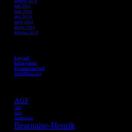
august 2014
juli 2014
juni 2014
maj 2014
april 2014
marts 2014
februar 2014
Meta
Log ind
Indlægsfeed
Kommentarfeed
WordPress.org
Tags
AGF
Aldi
Alien
Australien
Bearnaise-Henrik