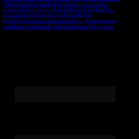
VIII
Holstebro
Hovmod
Hugo Christian Hansen
Jacob's
Ladder
Jødekager
Jørgen Clevin
Jul
Jürgen Klopp
Karl Ove
Knausgård
Kreditkort
Loke
Low
Mango
Michel
Houllebecq
Narko
ord.virkelighed.dk
P. G. Wodehouse
Pave
Frans
Pearl Harbor
Randers
Sølvpapir
Struer
Vejlby Apotek
Følg os