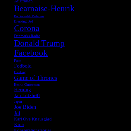
Australien
Bearnaise-Henrik
Bo Gorzelak Pedersen
Breaking Bad
Corona
Danmarks Radio
Donald Trump
Facebook
Ferie
Fodbold
Frankrig
Game of Thrones
Henrik Christensen
Herning
Jan Lützhøft
Japan
Joe Biden
Jul
Karl Ove Knausgård
Kina
Konspirationsteorier