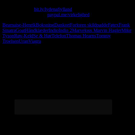
Skriv til os på: virkelighed@protonmail.com
Køb T-shirt her:
bit.ly/lydenafjylland
Giv os alle dine penge:
paypal.me/virkelighed
Bearnaise-Henrik
Boksning
Dankort
Forloren skildpadde
Føtex
Frank
Sinatra
Goat
Håndklæder
Indio
Indio 2
Marvelous Marvin Hagler
Mike
Tyson
Røv-Keld
Se & Hør
Telefon
Thomas Hearns
Tommy
Troelsen
Uran
Viagra
Følg os