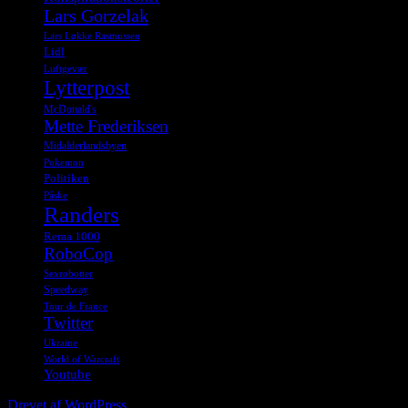
Lars Gorzelak
Lars Løkke Rasmussen
Lidl
Luftgevær
Lytterpost
McDonald's
Mette Frederiksen
Midalderlandsbyen
Pokemon
Politiken
Påske
Randers
Rema 1000
RoboCop
Sexrobotter
Speedway
Tour de France
Twitter
Ukraine
World of Warcraft
Youtube
Drevet af WordPress