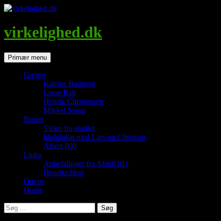
Hop
til
indhold
virkelighed.dk
Søg
Primær menu
Gæster
Katrine Baunvig
Lasse Bak
Henrik Christensen
Mikkel Serup
Bonus
Video fra studiet
Idolplakat med Lars og Christian
Afsnit 000
Links
Anbefalinger fra Afsnit 011
Henriks blog
Om os
Home
Søg
efter: