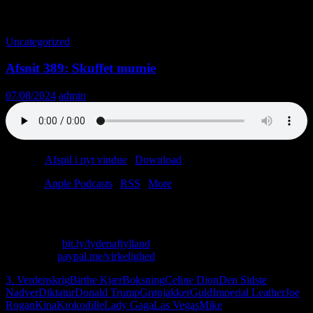
Tag-arkiv: Boksning
Uncategorized
Afsnit 389: Skuffet mumie
07/08/2024
admin
Podcast:
Afspil i nyt vindue
|
Download
(39.5MB)
Tilmeld:
Apple Podcasts
|
RSS
|
More
Kære lytter, vi er deprimerede og har intet på hjerte.
Skriv til os: virkelighed@protonmail.com
Køb T-shirt:
bit.ly/lydenafjylland
Giv penge:
paypal.me/virkelighed
3. Verdenskrig
Birthe Kjær
Boksning
Celine Dion
Den Sidste
Nadver
Diktatur
Donald Trump
Grønjakker
Guld
Imperial Leather
Joe
Rogan
Kina
Krokodille
Lady Gaga
Las Vegas
Mike