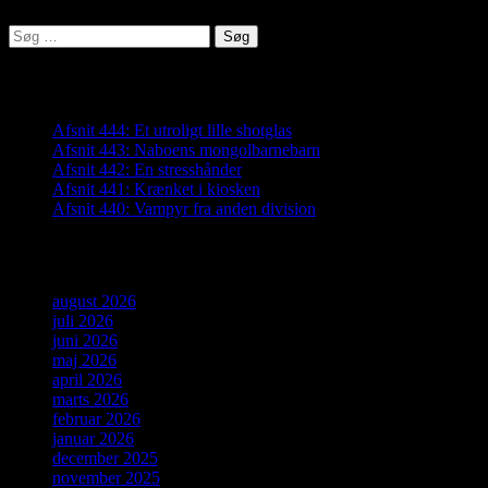
Søg
efter:
Seneste indlæg
Afsnit 444: Et utroligt lille shotglas
Afsnit 443: Naboens mongolbarnebarn
Afsnit 442: En stresshånder
Afsnit 441: Krænket i kiosken
Afsnit 440: Vampyr fra anden division
Arkiver
august 2026
juli 2026
juni 2026
maj 2026
april 2026
marts 2026
februar 2026
januar 2026
december 2025
november 2025