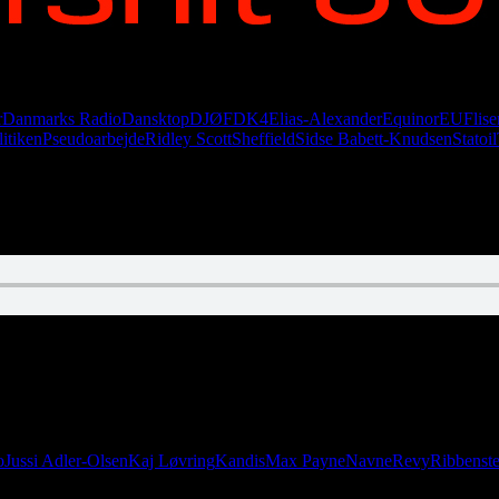
r
Danmarks Radio
Dansktop
DJØF
DK4
Elias-Alexander
Equinor
EU
Flise
litiken
Pseudoarbejde
Ridley Scott
Sheffield
Sidse Babett-Knudsen
Statoil
tel
B.O.A.T.
o
Jussi Adler-Olsen
Kaj Løvring
Kandis
Max Payne
Navne
Revy
Ribbenst