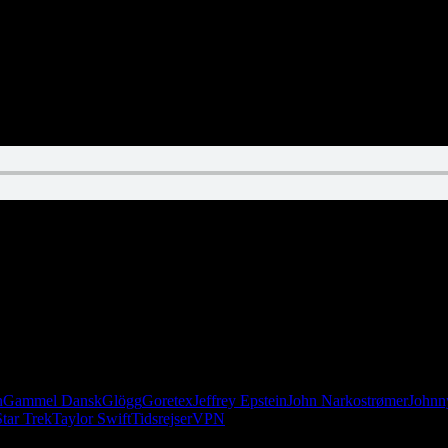
ler. Frihed er ensomhed. Kun Taylor Swift kan vise os vejen. Og nej, B
n
Gammel Dansk
Glögg
Goretex
Jeffrey Epstein
John Narkostrømer
Johnn
Star Trek
Taylor Swift
Tidsrejser
VPN