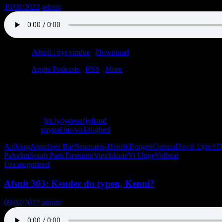
16/02/2022
admin
Podcast:
Afspil i nyt vindue
|
Download
(44.6MB)
Tilmeld:
Apple Podcasts
|
RSS
|
More
Christian hygger sig på byens førende grønlænderværtshus, da han mo
starten. I dag rejser vi HELT ind i mørket.
Skriv til os: virkelighed@protonmail.com
Køb T-shirt:
bit.ly/lydenafjylland
Giv penge:
paypal.me/virkelighed
Aalborg
Annalises Bar
Bearnaise-Henrik
Borgen
Corona
David Lynch
D
Paludan
South Park
Tarantino
Vandskade
Vi Unge
Volbeat
Uncategorized
Afsnit 303: Kender du typen, Kenni?
09/02/2022
admin