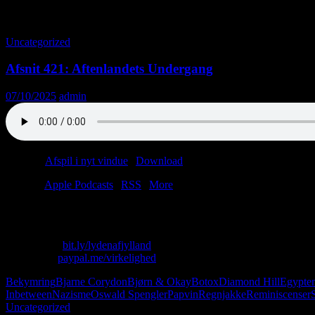
Tag-arkiv: Kandis
Uncategorized
Afsnit 421: Aftenlandets Undergang
07/10/2025
admin
Podcast:
Afspil i nyt vindue
|
Download
(66.0MB)
Tilmeld:
Apple Podcasts
|
RSS
|
More
Blandt tilsandede pyramider svæver vi rundt som historieløse sæbebob
Skriv til os: virkelighed@protonmail.com
Køb T-shirt:
bit.ly/lydenafjylland
Giv penge:
paypal.me/virkelighed
Bekymring
Bjarne Corydon
Bjørn & Okay
Botox
Diamond Hill
Egypte
Inbetween
Nazisme
Oswald Spengler
Papvin
Regnjakke
Reminiscenser
Uncategorized