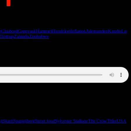
r
Glasbord
Grønvask
Hammel
Hundelort
Inflation
Julemanden
Kandis
Lis
Tirstrup
Zalando
Zimbabwe
eg
Skam
Spangsberg
Street food
Sylvester Stallone
The Crow
Titler
USA