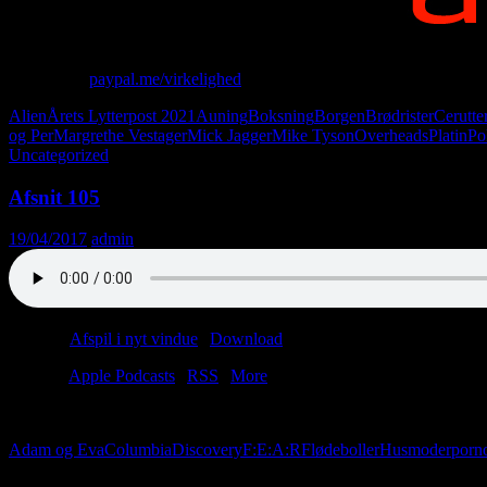
Giv penge:
paypal.me/virkelighed
Alien
Årets Lytterpost 2021
Auning
Boksning
Borgen
Brødrister
Cerutte
og Per
Margrethe Vestager
Mick Jagger
Mike Tyson
Overheads
Platin
Po
Uncategorized
Afsnit 105
19/04/2017
admin
Podcast:
Afspil i nyt vindue
|
Download
(46.2MB)
Tilmeld:
Apple Podcasts
|
RSS
|
More
Alting hedder noget. Således også dette afsnit, som bærer den flotte ti
Adam og Eva
Columbia
Discovery
F:E:A:R
Flødeboller
Husmoderporn