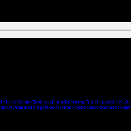
kosmonaut. Du er aldrig til stede, og du er altid til stede. Du er fanget
g stopper, mens det starter.
l Macron
Femina
Flæskesteg
Flormelis
Frisering
Fritz Hansen
John Narko
lle
Nys
Orgasmer
Pålæg
Påske
Påskefrokost
pensionist.dk
Randers
Reklam