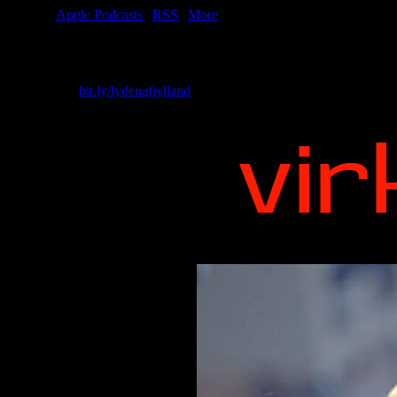
Tilmeld:
Apple Podcasts
|
RSS
|
More
Lasse køber en brødrister i Auning, og Christian køber 150 gram plat
Skriv til os: virkelighed@protonmail.com
Køb T-shirt:
bit.ly/lydenafjylland