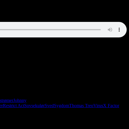
 i et møbelkatalog fra 1963. Du spiser dessert før hovedret på et
strømer
Johnny
er
Restrict Act
Sovsekulør
Sved
Sygdom
Thomas Treo
Virus
X Factor