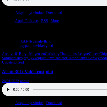
Podcast:
Afspil i nyt vindue
|
Download
(41.0MB)
Tilmeld:
Apple Podcasts
|
RSS
|
More
Lasse har fået corona og spiser yoghurt (og chips (og lasagne)). Christ
Skriv til os: virkelighed@protonmail.com
Køb T-shirt:
bit.ly/lydenafjylland
Giv penge:
paypal.me/virkelighed
Archive 81
Børge Mogensen
Carlsberg
Champions League
Cheers
Chip
Sommer
Løvbjerg
Lykkehjulet
Pizza
Radiator
Rambo
Sam's Bar
Skyr
Sof
Uncategorized
Afsnit 301: Voldstrustpilot
26/01/2022
admin
Podcast:
Afspil i nyt vindue
|
Download
(47.1MB)