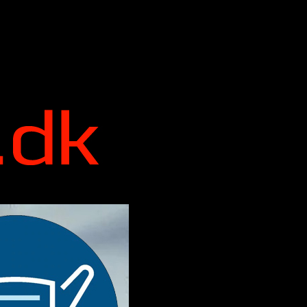
 hans 12 magiske ord.