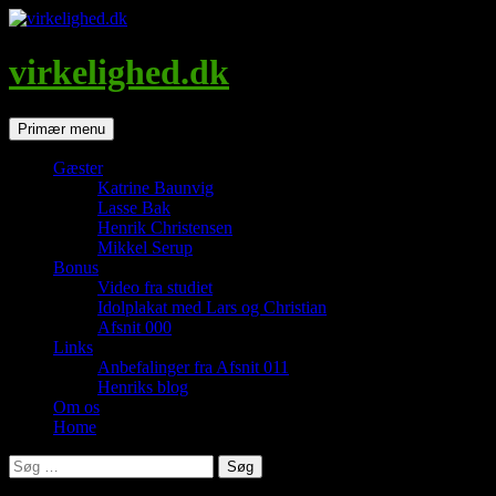
Hop
til
indhold
virkelighed.dk
Søg
Primær menu
Gæster
Katrine Baunvig
Lasse Bak
Henrik Christensen
Mikkel Serup
Bonus
Video fra studiet
Idolplakat med Lars og Christian
Afsnit 000
Links
Anbefalinger fra Afsnit 011
Henriks blog
Om os
Home
Søg
efter: