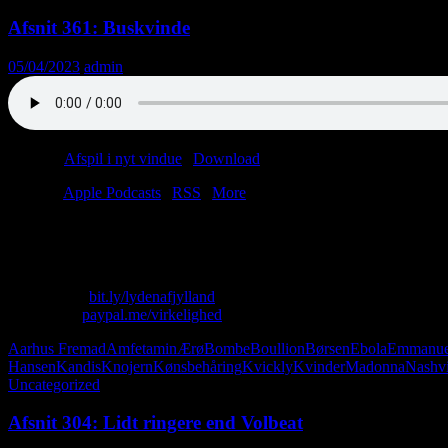
Afsnit 361: Buskvinde
05/04/2023
admin
Podcast:
Afspil i nyt vindue
|
Download
(64.8MB)
Tilmeld:
Apple Podcasts
|
RSS
|
More
Du er født med en sjælden tidssygdom – sandsynligvis fordi din far var 
færgecafeteria. Du kaster med granatæbler i Kvickly i Holstebro. Altin
Skriv til os: virkelighed@protonmail.com
Køb T-shirt:
bit.ly/lydenafjylland
Giv penge:
paypal.me/virkelighed
Aarhus Fremad
Amfetamin
Ærø
Bombe
Boullion
Børsen
Ebola
Emmanue
Hansen
Kandis
Knojern
Kønsbehåring
Kvickly
Kvinder
Madonna
Nashvi
Uncategorized
Afsnit 304: Lidt ringere end Volbeat