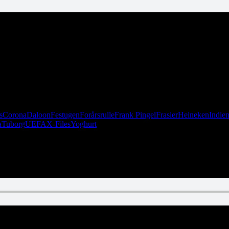
ian har ikke fået corona og spiser ikke noget.
s
Corona
Daloon
Festugen
Forårsrulle
Frank Pingel
Frasier
Heineken
Indie
a
Tuborg
UEFA
X-Files
Yoghurt