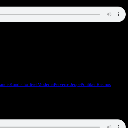
ologisk Have og funderer over patter på ryggen. Men det er kun
andis
Kandis for livet
Moderna
Perverse Jeppe
Politiken
Rasmus