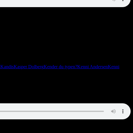
n
Kandis
Kasper Dolberg
Kender du typen?
Kenni Andersen
Kenni