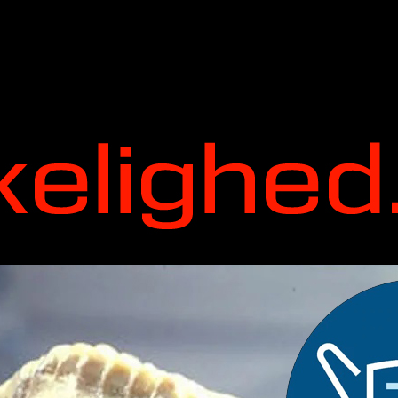
in. Men det er lige meget! I dag handler det kun om Elias-Alexander og