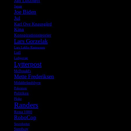
Jan Lützhøft
Japan
Joe Biden
Jul
Karl Ove Knausgård
Kina
Konspirationsteorier
Lars Gorzelak
Lars Løkke Rasmussen
Lidl
Luftgevær
Lytterpost
McDonald's
Mette Frederiksen
Midalderlandsbyen
Pokemon
Politiken
Påske
Randers
Rema 1000
RoboCop
Sexrobotter
Speedway