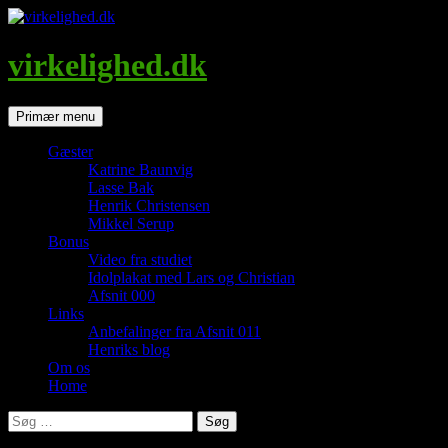
Hop
til
indhold
virkelighed.dk
Søg
Primær menu
Gæster
Katrine Baunvig
Lasse Bak
Henrik Christensen
Mikkel Serup
Bonus
Video fra studiet
Idolplakat med Lars og Christian
Afsnit 000
Links
Anbefalinger fra Afsnit 011
Henriks blog
Om os
Home
Søg
efter: