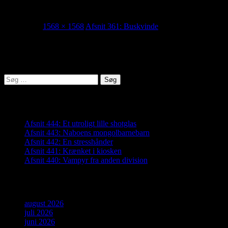
361_thumb
04/04/2023
1568 × 1568
Afsnit 361: Buskvinde
Lyden af Jylland
Søg
efter:
Seneste indlæg
Afsnit 444: Et utroligt lille shotglas
Afsnit 443: Naboens mongolbarnebarn
Afsnit 442: En stresshånder
Afsnit 441: Krænket i kiosken
Afsnit 440: Vampyr fra anden division
Arkiver
august 2026
juli 2026
juni 2026