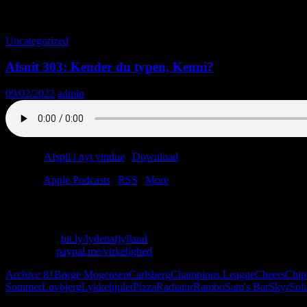
Tag-arkiv: Sofa
Uncategorized
Afsnit 303: Kender du typen, Kenni?
09/02/2022
admin
Podcast:
Afspil i nyt vindue
|
Download
(41.0MB)
Tilmeld:
Apple Podcasts
|
RSS
|
More
Lasse har fået corona og spiser yoghurt (og chips (og lasagne)). Christ
Skriv til os: virkelighed@protonmail.com
Køb T-shirt:
bit.ly/lydenafjylland
Giv penge:
paypal.me/virkelighed
Archive 81
Børge Mogensen
Carlsberg
Champions League
Cheers
Chip
Sommer
Løvbjerg
Lykkehjulet
Pizza
Radiator
Rambo
Sam's Bar
Skyr
Sof