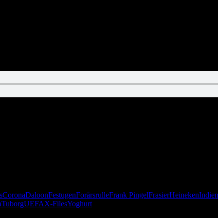
ian har ikke fået corona og spiser ikke noget.
s
Corona
Daloon
Festugen
Forårsrulle
Frank Pingel
Frasier
Heineken
Indie
a
Tuborg
UEFA
X-Files
Yoghurt