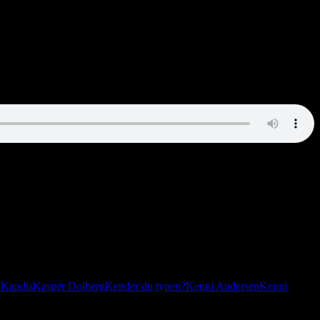
n
Kandis
Kasper Dolberg
Kender du typen?
Kenni Andersen
Kenni