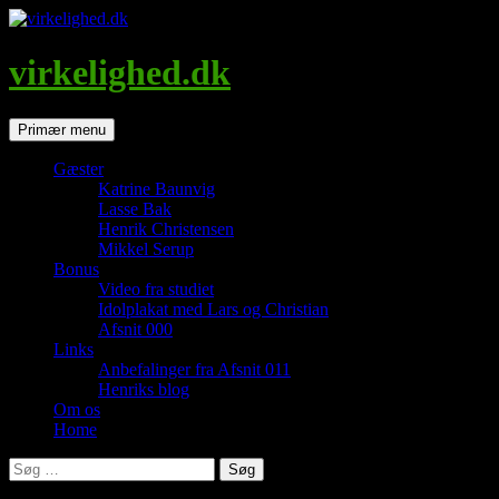
Hop
til
indhold
virkelighed.dk
Søg
Primær menu
Gæster
Katrine Baunvig
Lasse Bak
Henrik Christensen
Mikkel Serup
Bonus
Video fra studiet
Idolplakat med Lars og Christian
Afsnit 000
Links
Anbefalinger fra Afsnit 011
Henriks blog
Om os
Home
Søg
efter: