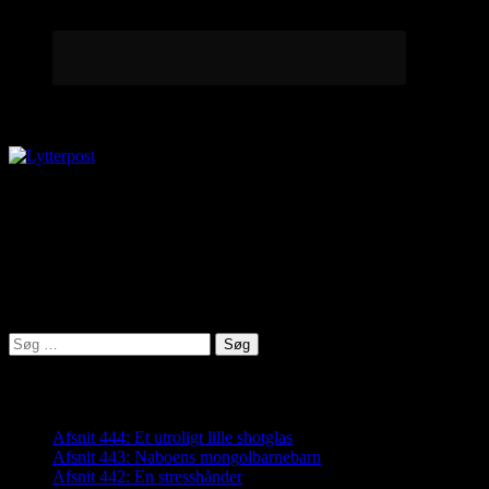
Lytterpost
virkelighed@protonmail.com
Lyden af Jylland
Søg
efter:
Seneste indlæg
Afsnit 444: Et utroligt lille shotglas
Afsnit 443: Naboens mongolbarnebarn
Afsnit 442: En stresshånder