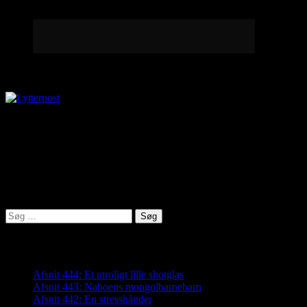
Lytterpost
virkelighed@protonmail.com
Lyden af Jylland
Søg
efter:
Seneste indlæg
Afsnit 444: Et utroligt lille shotglas
Afsnit 443: Naboens mongolbarnebarn
Afsnit 442: En stresshånder