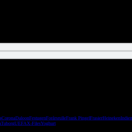
ian har ikke fået corona og spiser ikke noget.
s
Corona
Daloon
Festugen
Forårsrulle
Frank Pingel
Frasier
Heineken
Indie
a
Tuborg
UEFA
X-Files
Yoghurt