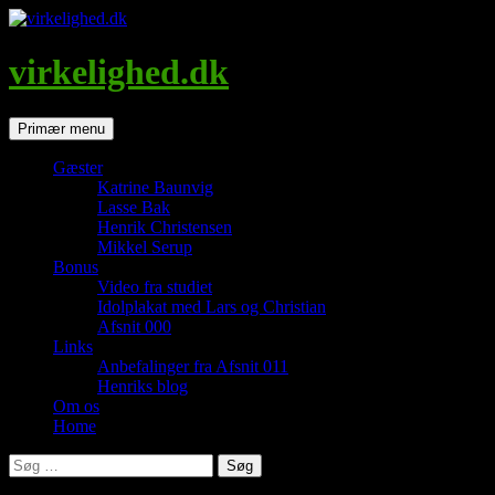
Hop
til
indhold
virkelighed.dk
Søg
Primær menu
Gæster
Katrine Baunvig
Lasse Bak
Henrik Christensen
Mikkel Serup
Bonus
Video fra studiet
Idolplakat med Lars og Christian
Afsnit 000
Links
Anbefalinger fra Afsnit 011
Henriks blog
Om os
Home
Søg
efter: