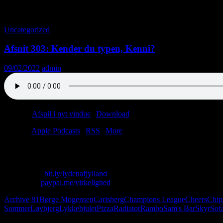
Tag-arkiv: Cheers
Uncategorized
Afsnit 303: Kender du typen, Kenni?
09/02/2022
admin
Podcast:
Afspil i nyt vindue
|
Download
(41.0MB)
Tilmeld:
Apple Podcasts
|
RSS
|
More
Lasse har fået corona og spiser yoghurt (og chips (og lasagne)). Christ
Skriv til os: virkelighed@protonmail.com
Køb T-shirt:
bit.ly/lydenafjylland
Giv penge:
paypal.me/virkelighed
Archive 81
Børge Mogensen
Carlsberg
Champions League
Cheers
Chip
Sommer
Løvbjerg
Lykkehjulet
Pizza
Radiator
Rambo
Sam's Bar
Skyr
Sof