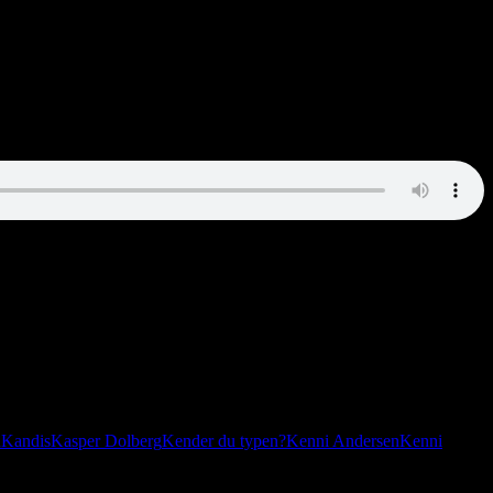
n
Kandis
Kasper Dolberg
Kender du typen?
Kenni Andersen
Kenni