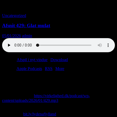
Tag-arkiv: Skyr
Uncategorized
Afsnit 429: Glat mulat
05/01/2026
admin
Podcast:
Afspil i nyt vindue
|
Download
(37.1MB)
Tilmeld:
Apple Podcasts
|
RSS
|
More
Efter et alt for langt fravær vender pensionist.dk stærkt tilbage.
Lasse planlægger pilgrimsfærd til Vejlbys gangtunneller.
Vi afslører vinderen af Årets Lytterpost 2025.
Direkte download:
https://virkelighed.dk/podcast/wp-
content/uploads/2026/01/429.mp3
Skriv til os: virkelighed@protonmail.com
Køb T-shirt:
bit.ly/lydenafjylland