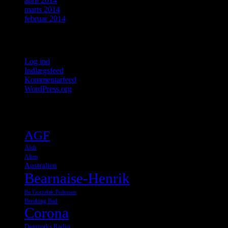
april 2014
marts 2014
februar 2014
Meta
Log ind
Indlægsfeed
Kommentarfeed
WordPress.org
Tags
AGF
Aldi
Alien
Australien
Bearnaise-Henrik
Bo Gorzelak Pedersen
Breaking Bad
Corona
Danmarks Radio