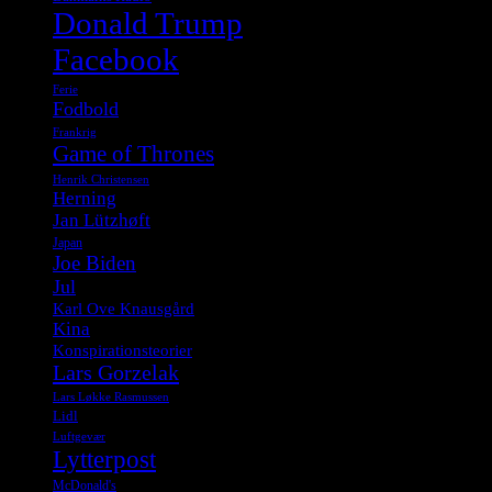
Donald Trump
Facebook
Ferie
Fodbold
Frankrig
Game of Thrones
Henrik Christensen
Herning
Jan Lützhøft
Japan
Joe Biden
Jul
Karl Ove Knausgård
Kina
Konspirationsteorier
Lars Gorzelak
Lars Løkke Rasmussen
Lidl
Luftgevær
Lytterpost
McDonald's