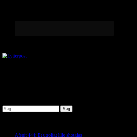
Lytterpost
virkelighed@protonmail.com
Lyden af Jylland
Søg
efter:
Seneste indlæg
Afsnit 444: Et utroligt lille shotglas