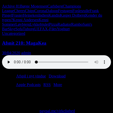
Archive 81
Børge Mogensen
Carlsberg
Champions
League
Cheers
Chips
Corona
Daloon
Festugen
Forårsrulle
Frank
Pingel
Frasier
Heineken
Indien
Kandis
Kasper Dolberg
Kender du
typen?
Kenni Andersen
Kenni
Sommer
Løvbjerg
Lykkehjulet
Pizza
Radiator
Rambo
Sam's
Bar
Skyr
Sofa
Tuborg
UEFA
X-Files
Yoghurt
Uncategorized
Afsnit 210: MagaKea
30/04/2020
admin
Podcast:
Afspil i nyt vindue
|
Download
(36.9MB)
Tilmeld:
Apple Podcasts
|
RSS
|
More
Ugens afsnit er sponsoreret af en anonym lytter samt Wuhan Bio
Lab.
Skriv til os på: virkelighed@protonmail.com
Giv os alle dine penge:
paypal.me/virkelighed