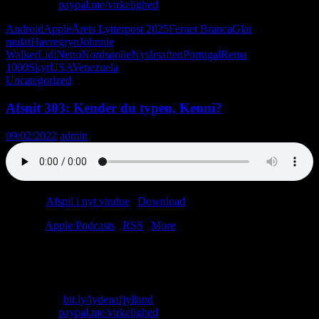
Giv penge:
paypal.me/virkelighed
Android
Apple
Årets Lytterpost 2025
Fernet Branca
Glat
mulat
Havregryn
Johnnie
Walker
Lidl
Netto
Nordsøolie
Nytårsaften
Portugal
Rema
1000
Skyr
USA
Venezuela
Uncategorized
Afsnit 303: Kender du typen, Kenni?
09/02/2022
admin
Podcast:
Afspil i nyt vindue
|
Download
(41.0MB)
Tilmeld:
Apple Podcasts
|
RSS
|
More
Lasse har fået corona og spiser yoghurt (og chips (og lasagne)).
Christian har ikke fået corona og spiser ikke noget.
Skriv til os: virkelighed@protonmail.com
Køb T-shirt:
bit.ly/lydenafjylland
Giv penge:
paypal.me/virkelighed