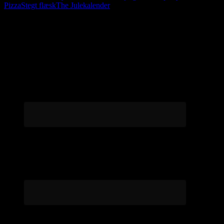
Pizza
Stegt flæsk
The Julekalender
Følg os