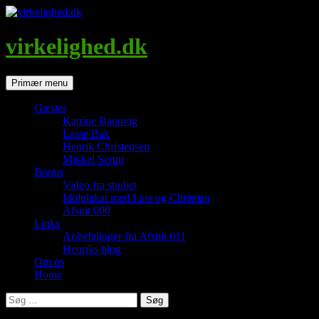
Hop
til
indhold
virkelighed.dk
Søg
Primær menu
Gæster
Katrine Baunvig
Lasse Bak
Henrik Christensen
Mikkel Serup
Bonus
Video fra studiet
Idolplakat med Lars og Christian
Afsnit 000
Links
Anbefalinger fra Afsnit 011
Henriks blog
Om os
Home
Søg
efter: