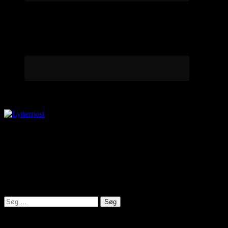
Lytterpost
virkelighed@protonmail.com
Lyden af Jylland
Søg
efter:
Seneste indlæg