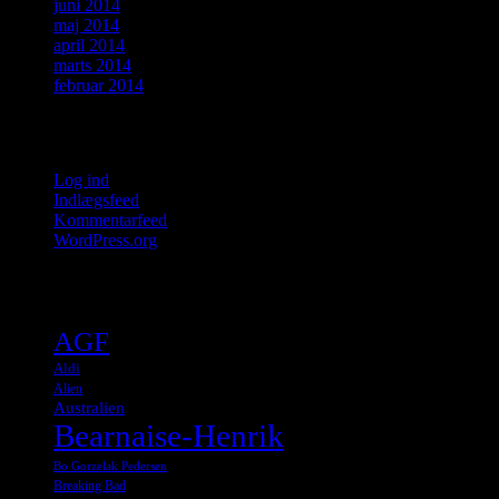
juni 2014
maj 2014
april 2014
marts 2014
februar 2014
Meta
Log ind
Indlægsfeed
Kommentarfeed
WordPress.org
Tags
AGF
Aldi
Alien
Australien
Bearnaise-Henrik
Bo Gorzelak Pedersen
Breaking Bad