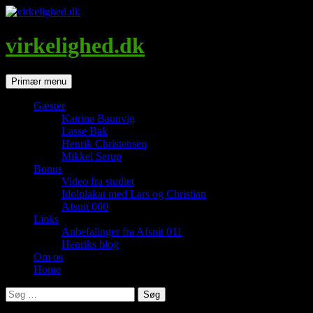
Hop
til
indhold
virkelighed.dk
Søg
Primær menu
Gæster
Katrine Baunvig
Lasse Bak
Henrik Christensen
Mikkel Serup
Bonus
Video fra studiet
Idolplakat med Lars og Christian
Afsnit 000
Links
Anbefalinger fra Afsnit 011
Henriks blog
Om os
Home
Søg
efter: