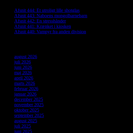
Afsnit 444: Et utroligt lille shotglas
Afsnit 443: Naboens mongolbarnebarn
Afsnit 442: En stresshånder
Afsnit 441: Krænket i kiosken
Afsnit 440: Vampyr fra anden division
Arkiver
august 2026
juli 2026
juni 2026
maj 2026
april 2026
marts 2026
februar 2026
januar 2026
december 2025
november 2025
oktober 2025
september 2025
august 2025
juli 2025
juni 2025