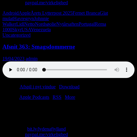
Giv penge:
paypal.me/virkelighed
Android
Apple
Årets Lytterpost 2025
Fernet Branca
Glat
mulat
Havregryn
Johnnie
Walker
Lidl
Netto
Nordsøolie
Nytårsaften
Portugal
Rema
1000
Skyr
USA
Venezuela
Uncategorized
Afsnit 363: Smagsdommerne
19/04/2023
admin
Podcast:
Afspil i nyt vindue
|
Download
(86.5MB)
Tilmeld:
Apple Podcasts
|
RSS
|
More
Ugens afsnit er en revisorrelateret ulykke. Hvorfor? Dårligt spurgt.
Afsæt to timer af dit liv og bliv klogere.
Skriv til os: virkelighed@protonmail.com
Køb T-shirt:
bit.ly/lydenafjylland
Giv penge:
paypal.me/virkelighed