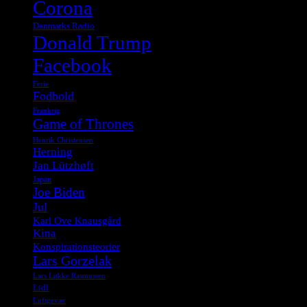
Corona
Danmarks Radio
Donald Trump
Facebook
Ferie
Fodbold
Frankrig
Game of Thrones
Henrik Christensen
Herning
Jan Lützhøft
Japan
Joe Biden
Jul
Karl Ove Knausgård
Kina
Konspirationsteorier
Lars Gorzelak
Lars Løkke Rasmussen
Lidl
Luftgevær