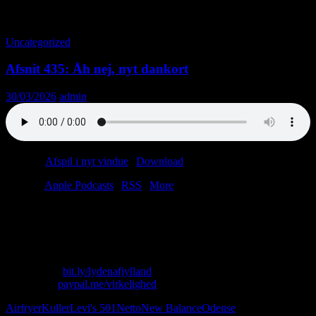
Tag-arkiv: Netto
Uncategorized
Afsnit 435: Åh nej, nyt dankort
30/03/2026
admin
Podcast:
Afspil i nyt vindue
|
Download
(39.7MB)
Tilmeld:
Apple Podcasts
|
RSS
|
More
Det modsatte af dårligt er godt, og det modsatte af gammel er ny.
Ikke ligefrem breaking news men i dag sælsomt relevant.
Som Lasse siger: “Det er næsten et overgreb.”
Skriv til os: virkelighed@protonmail.com
Køb T-shirt:
bit.ly/lydenafjylland
Giv penge:
paypal.me/virkelighed
Airfryer
Kuller
Levi's 501
Netto
New Balance
Odense