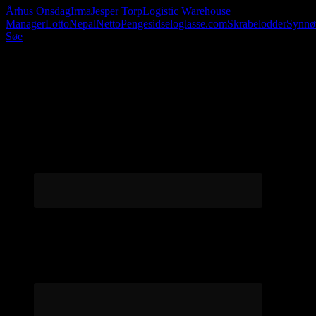
Århus Onsdag
Irma
Jesper Torp
Logistic Warehouse
Manager
Lotto
Nepal
Netto
Penge
sidseloglasse.com
Skrabelodder
Synnø
Søe
Følg os