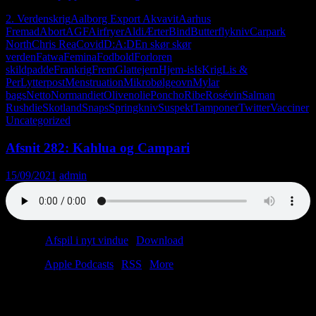
2. Verdenskrig
Aalborg Export Akvavit
Aarhus
Fremad
Abort
AGF
Airfryer
Aldi
Ærter
Bind
Butterflykniv
Carpark
North
Chris Rea
Covid
D:A:D
En skør skør
verden
Fatwa
Femina
Fodbold
Forloren
skildpadde
Frankrig
Frem
Glattejern
Hjem-is
Is
Krig
Lis &
Per
Lytterpost
Menstruation
Mikrobølgeovn
Mylar
bags
Netto
Normandiet
Olivenolie
Poncho
Ribe
Rosévin
Salman
Rushdie
Skotland
Snaps
Springkniv
Suspekt
Tamponer
Twitter
Vacciner
Uncategorized
Afsnit 282: Kahlua og Campari
15/09/2021
admin
Podcast:
Afspil i nyt vindue
|
Download
(39.6MB)
Tilmeld:
Apple Podcasts
|
RSS
|
More
Så sidder man der i Slagelse og spiser citronmåne, mens hele éns tv-
aften bliver tørkneppet af Royal Run. Men det kunne være værre.
Man kunne være omringet af mumier i en østrigsk kælder.