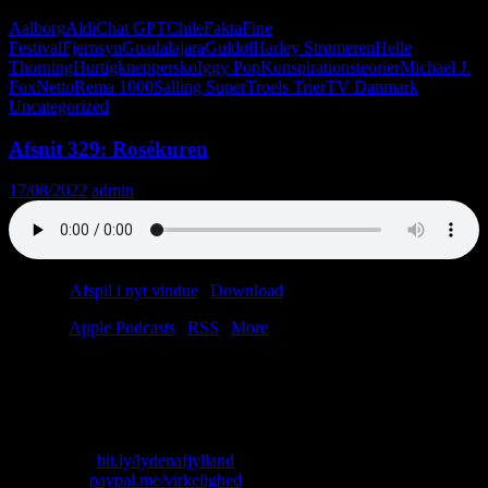
Aalborg
Aldi
Chat GPT
Chile
Fakta
Fine
Festival
Fjernsyn
Guadalajara
Guldøl
Harley Strømeren
Helle
Thorning
Hurtigkneppersko
Iggy Pop
Konspirationsteorier
Michael J.
Fox
Netto
Rema 1000
Salling Super
Troels Trier
TV Danmark
Uncategorized
Afsnit 329: Rosékuren
17/08/2022
admin
Podcast:
Afspil i nyt vindue
|
Download
(56.0MB)
Tilmeld:
Apple Podcasts
|
RSS
|
More
Lasse er tilbage, og vi udsteder en ikke-voldelig fatwa mod Femina.
Vigtigst af alt pløjer vi os gennem bunken af lytterpost. Nede på
Teater Bodega, ik’å?
Skriv til os: virkelighed@protonmail.com
Køb T-shirt:
bit.ly/lydenafjylland
Giv penge:
paypal.me/virkelighed