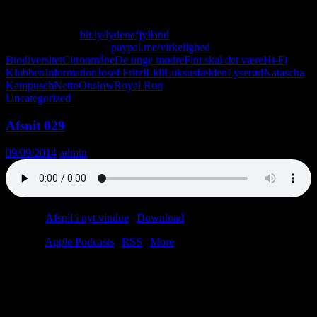
Skriv til os på: virkelighed@protonmail.com
Køb T-shirt her:
bit.ly/lydenafjylland
Giv os alle dine penge:
paypal.me/virkelighed
Biodiversitet
Citronmåne
De unge mødre
Fint skal det være
Hi-Fi
Klubben
Information
Josef Fritzl
Lidl
Luksusfælden
Lyserød
Natascha
Kampusch
Netto
Onslow
Royal Run
Uncategorized
Afsnit 029
09/09/2014
admin
Podcast:
Afspil i nyt vindue
|
Download
(27.7MB)
Tilmeld:
Apple Podcasts
|
RSS
|
More
Lars er syg, så Christian er alene i studiet. Sølle og forladt. I ren
desperation begynder han at læse op fra Århus Onsdag. Dårlig idé.
Men hvad gør man så? Man går i arkivet og finder et interview med
en Logistic Warehouse Manager. Voila!