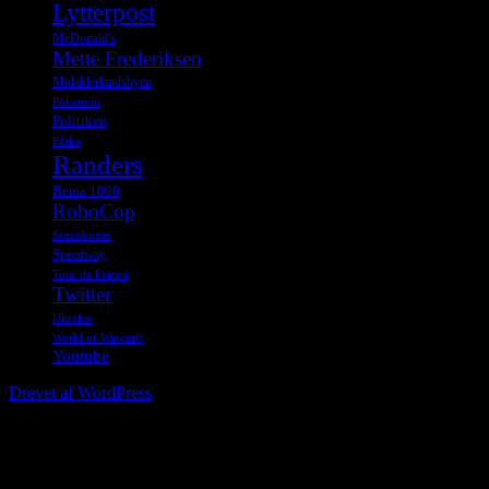
Lytterpost
McDonald's
Mette Frederiksen
Midalderlandsbyen
Pokemon
Politiken
Påske
Randers
Rema 1000
RoboCop
Sexrobotter
Speedway
Tour de France
Twitter
Ukraine
World of Warcraft
Youtube
Drevet af WordPress