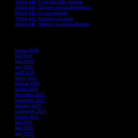
Afsnit 444: Et utroligt lille shotglas
Afsnit 443: Naboens mongolbarnebarn
Afsnit 442: En stresshånder
Afsnit 441: Krænket i kiosken
Afsnit 440: Vampyr fra anden division
Arkiver
august 2026
juli 2026
juni 2026
maj 2026
april 2026
marts 2026
februar 2026
januar 2026
december 2025
november 2025
oktober 2025
september 2025
august 2025
juli 2025
juni 2025
maj 2025