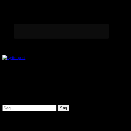
Lytterpost
virkelighed@protonmail.com
Lyden af Jylland
Søg
efter:
Seneste indlæg