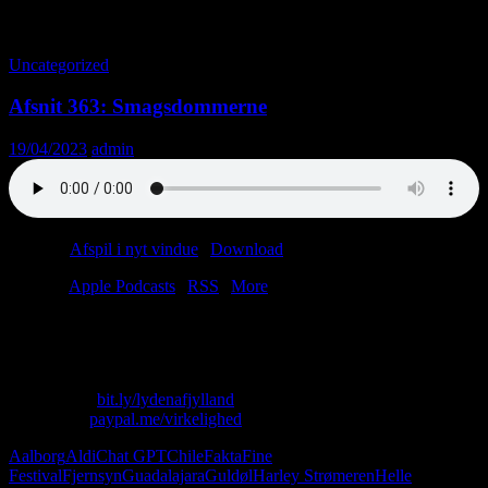
Tag-arkiv: Michael J. Fox
Uncategorized
Afsnit 363: Smagsdommerne
19/04/2023
admin
Podcast:
Afspil i nyt vindue
|
Download
(86.5MB)
Tilmeld:
Apple Podcasts
|
RSS
|
More
Ugens afsnit er en revisorrelateret ulykke. Hvorfor? Dårligt spurgt.
Afsæt to timer af dit liv og bliv klogere.
Skriv til os: virkelighed@protonmail.com
Køb T-shirt:
bit.ly/lydenafjylland
Giv penge:
paypal.me/virkelighed
Aalborg
Aldi
Chat GPT
Chile
Fakta
Fine
Festival
Fjernsyn
Guadalajara
Guldøl
Harley Strømeren
Helle