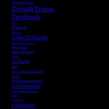
Danmarks Radio
Donald Trump
Facebook
Ferie
Fodbold
Frankrig
Game of Thrones
Henrik Christensen
Herning
Jan Lützhøft
Japan
Joe Biden
Jul
Karl Ove Knausgård
Kina
Konspirationsteorier
Lars Gorzelak
Lars Løkke Rasmussen
Lidl
Luftgevær
Lytterpost