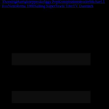
Thorning
Hurtigkneppersko
Iggy Pop
Konspirationsteorier
Michael J.
Fox
Netto
Rema 1000
Salling Super
Troels Trier
TV Danmark
Følg os