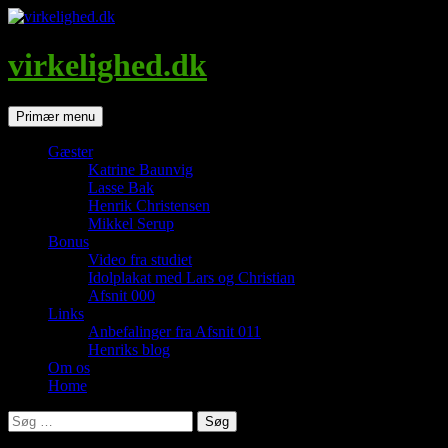
Hop
til
indhold
virkelighed.dk
Søg
Primær menu
Gæster
Katrine Baunvig
Lasse Bak
Henrik Christensen
Mikkel Serup
Bonus
Video fra studiet
Idolplakat med Lars og Christian
Afsnit 000
Links
Anbefalinger fra Afsnit 011
Henriks blog
Om os
Home
Søg
efter: