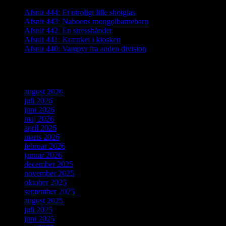
Afsnit 444: Et utroligt lille shotglas
Afsnit 443: Naboens mongolbarnebarn
Afsnit 442: En stresshånder
Afsnit 441: Krænket i kiosken
Afsnit 440: Vampyr fra anden division
Arkiver
august 2026
juli 2026
juni 2026
maj 2026
april 2026
marts 2026
februar 2026
januar 2026
december 2025
november 2025
oktober 2025
september 2025
august 2025
juli 2025
juni 2025