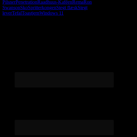
Pilsner
Penetration
Raadhuus-Kaféen
Rema
Ron
Swanson
Sko
Spritterkongen
Stegt flæsk
Stegt
lever
Tefal
Toastjern
Windows 11
Følg os