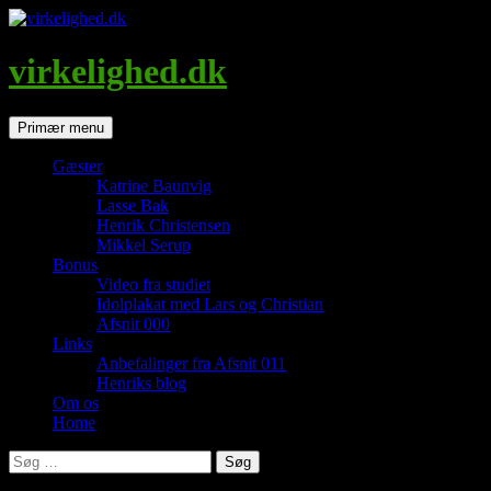
Hop
til
indhold
virkelighed.dk
Søg
Primær menu
Gæster
Katrine Baunvig
Lasse Bak
Henrik Christensen
Mikkel Serup
Bonus
Video fra studiet
Idolplakat med Lars og Christian
Afsnit 000
Links
Anbefalinger fra Afsnit 011
Henriks blog
Om os
Home
Søg
efter: