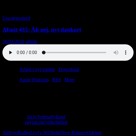
Tag-arkiv: Kuller
Uncategorized
Afsnit 435: Åh nej, nyt dankort
30/03/2026
admin
Podcast:
Afspil i nyt vindue
|
Download
(39.7MB)
Tilmeld:
Apple Podcasts
|
RSS
|
More
Det modsatte af dårligt er godt, og det modsatte af gammel er ny.
Ikke ligefrem breaking news men i dag sælsomt relevant.
Som Lasse siger: “Det er næsten et overgreb.”
Skriv til os: virkelighed@protonmail.com
Køb T-shirt:
bit.ly/lydenafjylland
Giv penge:
paypal.me/virkelighed
Airfryer
Kuller
Levi's 501
Netto
New Balance
Odense