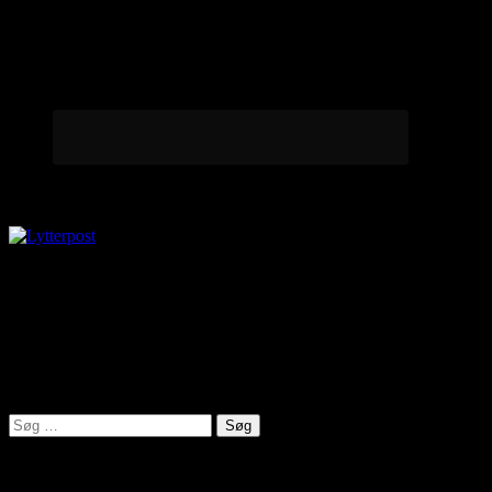
Lytterpost
virkelighed@protonmail.com
Lyden af Jylland
Søg
efter:
Seneste indlæg