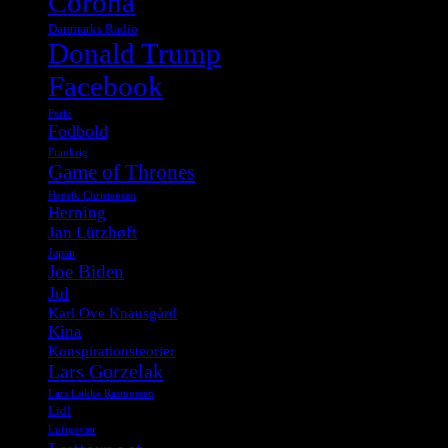
Corona
Danmarks Radio
Donald Trump
Facebook
Ferie
Fodbold
Frankrig
Game of Thrones
Henrik Christensen
Herning
Jan Lützhøft
Japan
Joe Biden
Jul
Karl Ove Knausgård
Kina
Konspirationsteorier
Lars Gorzelak
Lars Løkke Rasmussen
Lidl
Luftgevær