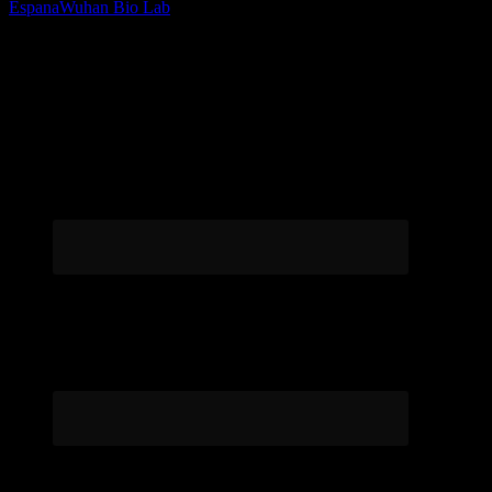
Espana
Wuhan Bio Lab
Følg os