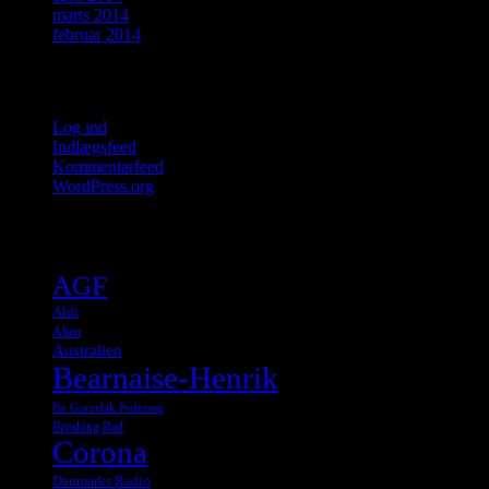
marts 2014
februar 2014
Meta
Log ind
Indlægsfeed
Kommentarfeed
WordPress.org
Tags
AGF
Aldi
Alien
Australien
Bearnaise-Henrik
Bo Gorzelak Pedersen
Breaking Bad
Corona
Danmarks Radio