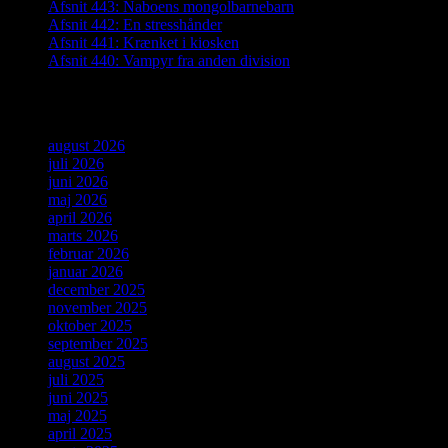
Afsnit 443: Naboens mongolbarnebarn
Afsnit 442: En stresshånder
Afsnit 441: Krænket i kiosken
Afsnit 440: Vampyr fra anden division
Arkiver
august 2026
juli 2026
juni 2026
maj 2026
april 2026
marts 2026
februar 2026
januar 2026
december 2025
november 2025
oktober 2025
september 2025
august 2025
juli 2025
juni 2025
maj 2025
april 2025