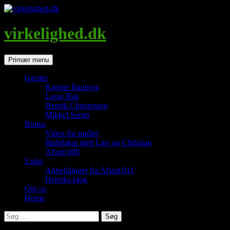
Hop
til
indhold
virkelighed.dk
Søg
Primær menu
Gæster
Katrine Baunvig
Lasse Bak
Henrik Christensen
Mikkel Serup
Bonus
Video fra studiet
Idolplakat med Lars og Christian
Afsnit 000
Links
Anbefalinger fra Afsnit 011
Henriks blog
Om os
Home
Søg
efter: