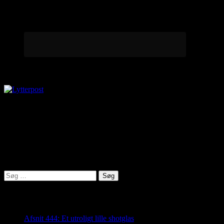
Lytterpost
virkelighed@protonmail.com
Lyden af Jylland
Søg
efter:
Seneste indlæg
Afsnit 444: Et utroligt lille shotglas