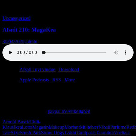
Tag-arkiv: Redbubble
Uncategorized
Afsnit 210: MagaKea
30/04/2020
admin
Podcast:
Afspil i nyt vindue
|
Download
(36.9MB)
Tilmeld:
Apple Podcasts
|
RSS
|
More
Ugens afsnit er sponsoreret af en anonym lytter samt Wuhan Bio
Lab.
Skriv til os på: virkelighed@protonmail.com
Giv os alle dine penge:
paypal.me/virkelighed
Arnold Busck
Chili-
Klaus
Ikea
Lotto
Magasin
Makeup
Morbær
Multebær
Nibali
Parfume
Redb
Tate
Skyr
South Park
Straw Dogs
T-shirt
Tandpasta
Tarantino
Vuelta a