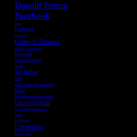
Donald Trump
Facebook
Ferie
Fodbold
Frankrig
Game of Thrones
Henrik Christensen
Herning
Jan Lützhøft
Japan
Joe Biden
Jul
Karl Ove Knausgård
Kina
Konspirationsteorier
Lars Gorzelak
Lars Løkke Rasmussen
Lidl
Luftgevær
Lytterpost
McDonald's