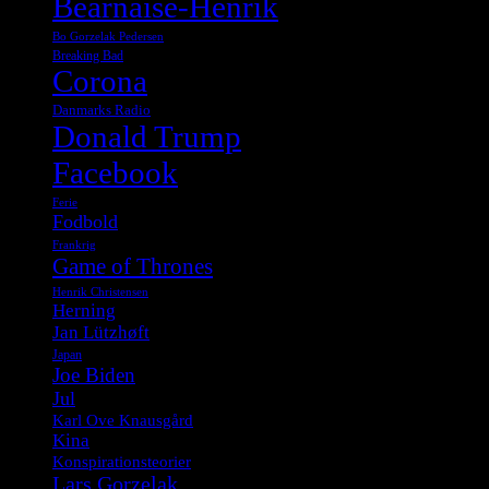
Bearnaise-Henrik
Bo Gorzelak Pedersen
Breaking Bad
Corona
Danmarks Radio
Donald Trump
Facebook
Ferie
Fodbold
Frankrig
Game of Thrones
Henrik Christensen
Herning
Jan Lützhøft
Japan
Joe Biden
Jul
Karl Ove Knausgård
Kina
Konspirationsteorier
Lars Gorzelak