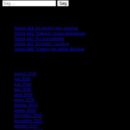
Søg
efter:
Seneste indlæg
Afsnit 444: Et utroligt lille shotglas
Afsnit 443: Naboens mongolbarnebarn
Afsnit 442: En stresshånder
Afsnit 441: Krænket i kiosken
Afsnit 440: Vampyr fra anden division
Arkiver
august 2026
juli 2026
juni 2026
maj 2026
april 2026
marts 2026
februar 2026
januar 2026
december 2025
november 2025
oktober 2025