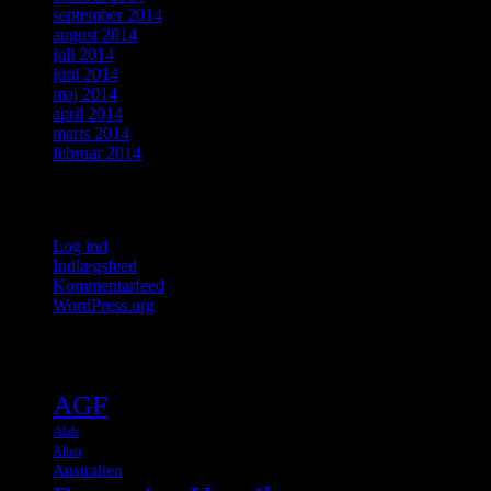
september 2014
august 2014
juli 2014
juni 2014
maj 2014
april 2014
marts 2014
februar 2014
Meta
Log ind
Indlægsfeed
Kommentarfeed
WordPress.org
Tags
AGF
Aldi
Alien
Australien