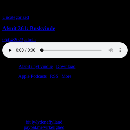
Tag-arkiv: Knojern
Uncategorized
Afsnit 361: Buskvinde
05/04/2023
admin
Podcast:
Afspil i nyt vindue
|
Download
(64.8MB)
Tilmeld:
Apple Podcasts
|
RSS
|
More
Du er født med en sjælden tidssygdom – sandsynligvis fordi din far
var kosmonaut. Du er aldrig til stede, og du er altid til stede. Du er
fanget i et møbelkatalog fra 1963. Du spiser dessert før hovedret på
et færgecafeteria. Du kaster med granatæbler i Kvickly i Holstebro.
Alting stopper, mens det starter.
Skriv til os: virkelighed@protonmail.com
Køb T-shirt:
bit.ly/lydenafjylland
Giv penge:
paypal.me/virkelighed