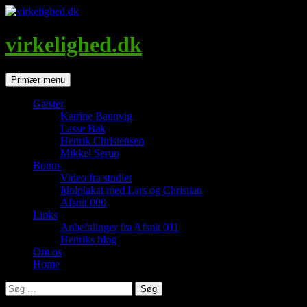
Hop
til
indhold
virkelighed.dk
Søg
Primær menu
Gæster
Katrine Baunvig
Lasse Bak
Henrik Christensen
Mikkel Serup
Bonus
Video fra studiet
Idolplakat med Lars og Christian
Afsnit 000
Links
Anbefalinger fra Afsnit 011
Henriks blog
Om os
Home
Søg
efter: