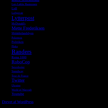
Lars Løkke Rasmussen
Lidl
Luftgevær
Lytterpost
McDonald's
Mette Frederiksen
Midalderlandsbyen
Pokemon
Politiken
Påske
Randers
Rema 1000
RoboCop
Sexrobotter
Speedway
Tour de France
Twitter
Ukraine
World of Warcraft
Youtube
Drevet af WordPress