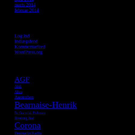
marts 2014
februar 2014
Meta
Log ind
Indlægsfeed
Kommentarfeed
WordPress.org
Tags
AGF
Aldi
Alien
Australien
Bearnaise-Henrik
Bo Gorzelak Pedersen
Breaking Bad
Corona
Danmarks Radio