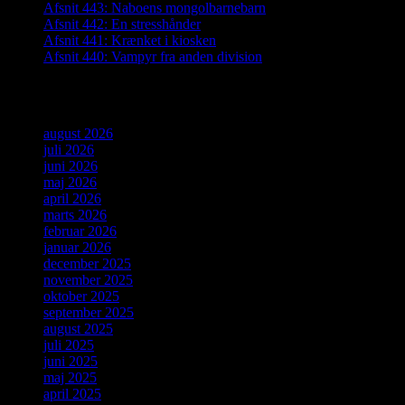
Afsnit 443: Naboens mongolbarnebarn
Afsnit 442: En stresshånder
Afsnit 441: Krænket i kiosken
Afsnit 440: Vampyr fra anden division
Arkiver
august 2026
juli 2026
juni 2026
maj 2026
april 2026
marts 2026
februar 2026
januar 2026
december 2025
november 2025
oktober 2025
september 2025
august 2025
juli 2025
juni 2025
maj 2025
april 2025