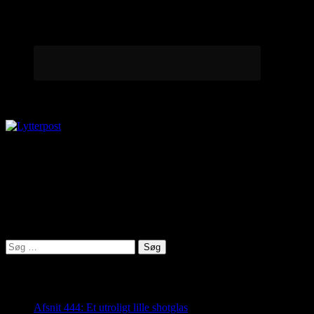
Lytterpost
virkelighed@protonmail.com
Lyden af Jylland
Søg
efter:
Seneste indlæg
Afsnit 444: Et utroligt lille shotglas