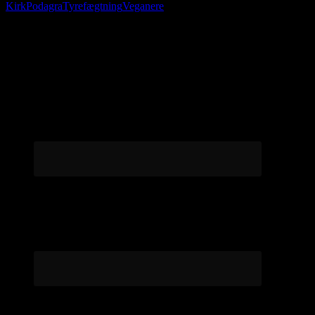
Kirk
Podagra
Tyrefægtning
Veganere
Følg os