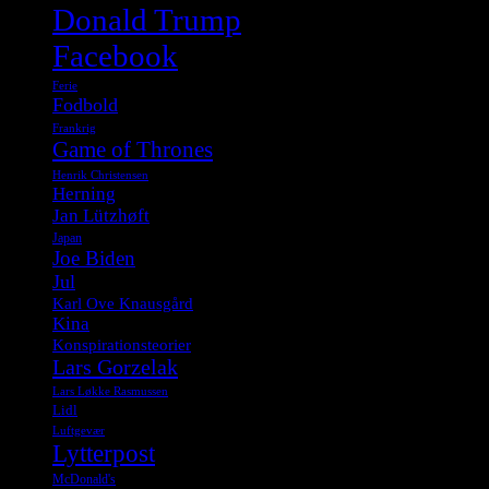
Donald Trump
Facebook
Ferie
Fodbold
Frankrig
Game of Thrones
Henrik Christensen
Herning
Jan Lützhøft
Japan
Joe Biden
Jul
Karl Ove Knausgård
Kina
Konspirationsteorier
Lars Gorzelak
Lars Løkke Rasmussen
Lidl
Luftgevær
Lytterpost
McDonald's