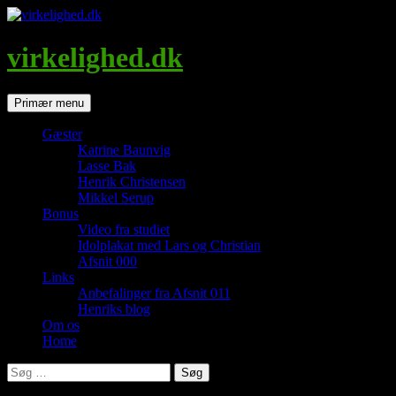
Hop
til
indhold
virkelighed.dk
Søg
Primær menu
Gæster
Katrine Baunvig
Lasse Bak
Henrik Christensen
Mikkel Serup
Bonus
Video fra studiet
Idolplakat med Lars og Christian
Afsnit 000
Links
Anbefalinger fra Afsnit 011
Henriks blog
Om os
Home
Søg
efter: