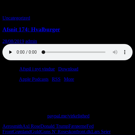
Tag-arkiv: konfront.dk
Uncategorized
Afsnit 174: Hvalburger
28/08/2019
admin
Podcast:
Afspil i nyt vindue
|
Download
(40.4MB)
Tilmeld:
Apple Podcasts
|
RSS
|
More
Hvor meget skal Grønland koste?
Må man drille tykke mennesker?
Og hvad med ham der Axl Rose?
Skriv til os på: virkelighed@protonmail.com
Giv os alle dine penge:
paypal.me/virkelighed
Aerosmith
Axl Rose
Donald Trump
Færøerne
Fed
Front
Grønland
Guld
Guns N' Roses
konfront.dk
Lars Seier