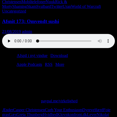
Christensen
Mobiltelefoner
Nuuk
Rick &
Morty
Shaming
Skam
Svalbard
Twitter
Uran
World of Warcraft
Uncategorized
Afsnit 173: Omvendt sushi
21/08/2019
admin
Podcast:
Afspil i nyt vindue
|
Download
(36.7MB)
Tilmeld:
Apple Podcasts
|
RSS
|
More
I kender det sikkert. Man har en and (eller en gås, hvis man er sådan
lidt fancy) og en jerntragt og en big ass spand fyldt med majs. Og så
har man en plan – en snedig, snedig plan, som første gang så dagens
lys for 4.500 år siden…
Skriv til os på: virkelighed@protonmail.com
Giv os alle dine penge:
paypal.me/virkelighed
Ænder
Casper Christensen
Curb Your Enthusiasm
Dyrevelfærd
Foie
gras
Gæs
Greta Thunberg
Hvidhed
Klovn
konfront.dk
Lever
Nikolaj