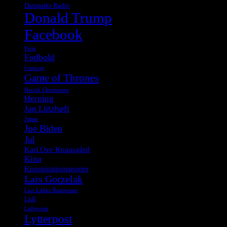
Danmarks Radio
Donald Trump
Facebook
Ferie
Fodbold
Frankrig
Game of Thrones
Henrik Christensen
Herning
Jan Lützhøft
Japan
Joe Biden
Jul
Karl Ove Knausgård
Kina
Konspirationsteorier
Lars Gorzelak
Lars Løkke Rasmussen
Lidl
Luftgevær
Lytterpost