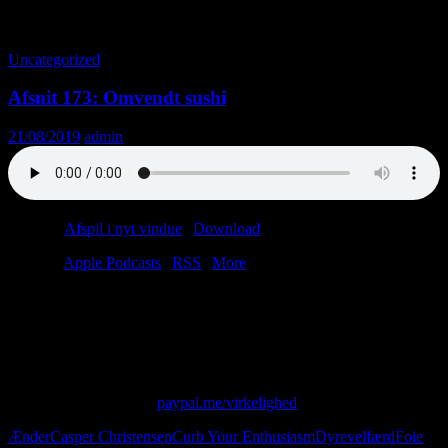
Tag-arkiv: Ænder
Uncategorized
Afsnit 173: Omvendt sushi
21/08/2019
admin
Podcast:
Afspil i nyt vindue
|
Download
(36.7MB)
Tilmeld:
Apple Podcasts
|
RSS
|
More
I kender det sikkert. Man har en and (eller en gås, hvis man er sådan
lidt fancy) og en jerntragt og en big ass spand fyldt med majs. Og så
har man en plan – en snedig, snedig plan, som første gang så dagens
lys for 4.500 år siden…
Skriv til os på: virkelighed@protonmail.com
Giv os alle dine penge:
paypal.me/virkelighed
Ænder
Casper Christensen
Curb Your Enthusiasm
Dyrevelfærd
Foie