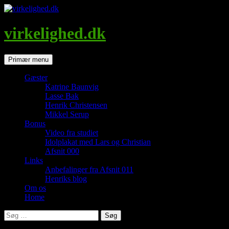
Hop
til
indhold
virkelighed.dk
Søg
Primær menu
Gæster
Katrine Baunvig
Lasse Bak
Henrik Christensen
Mikkel Serup
Bonus
Video fra studiet
Idolplakat med Lars og Christian
Afsnit 000
Links
Anbefalinger fra Afsnit 011
Henriks blog
Om os
Home
Søg
efter: