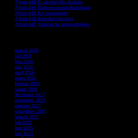
Afsnit 444: Et utroligt lille shotglas
Afsnit 443: Naboens mongolbarnebarn
Afsnit 442: En stresshånder
Afsnit 441: Krænket i kiosken
Afsnit 440: Vampyr fra anden division
Arkiver
august 2026
juli 2026
juni 2026
maj 2026
april 2026
marts 2026
februar 2026
januar 2026
december 2025
november 2025
oktober 2025
september 2025
august 2025
juli 2025
juni 2025
maj 2025