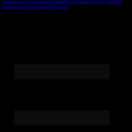
gras
Gæs
Greta Thunberg
Hvidhed
Klovn
konfront.dk
Lever
Nikolaj
Kirk
Podagra
Tyrefægtning
Veganere
Følg os