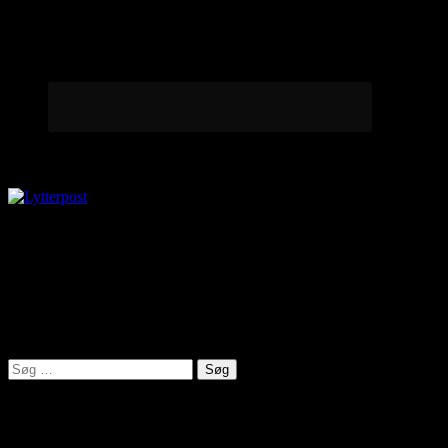
Lytterpost
virkelighed@protonmail.com
Lyden af Jylland
Søg
efter:
Seneste indlæg