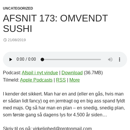
UNCATEGORIZED
AFSNIT 173: OMVENDT
SUSHI
21/08/2019
Podcast:
Afspil i nyt vindue
|
Download
(36.7MB)
Tilmeld:
Apple Podcasts
|
RSS
|
More
I kender det sikkert. Man har en and (eller en gås, hvis man
er sådan lidt fancy) og en jerntragt og en big ass spand fyldt
med majs. Og så har man en plan – en snedig, snedig plan,
som første gang så dagens lys for 4.500 år siden…
Skriv til os på: virkelighed@protonmail.com