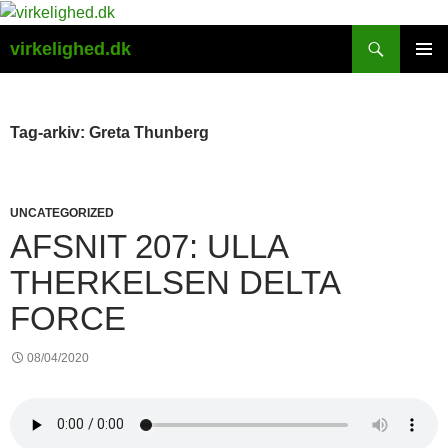
Hop
til
Søg
virkelighed.dk
indhold
PRIMÆ
MENU
Tag-arkiv: Greta Thunberg
UNCATEGORIZED
AFSNIT 207: ULLA
THERKELSEN DELTA
FORCE
08/04/2020