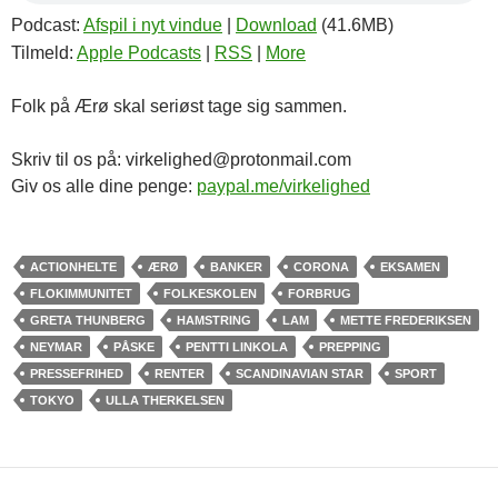
Podcast:
Afspil i nyt vindue
|
Download
(41.6MB)
Tilmeld:
Apple Podcasts
|
RSS
|
More
Folk på Ærø skal seriøst tage sig sammen.
Skriv til os på: virkelighed@protonmail.com
Giv os alle dine penge:
paypal.me/virkelighed
ACTIONHELTE
ÆRØ
BANKER
CORONA
EKSAMEN
FLOKIMMUNITET
FOLKESKOLEN
FORBRUG
GRETA THUNBERG
HAMSTRING
LAM
METTE FREDERIKSEN
NEYMAR
PÅSKE
PENTTI LINKOLA
PREPPING
PRESSEFRIHED
RENTER
SCANDINAVIAN STAR
SPORT
TOKYO
ULLA THERKELSEN