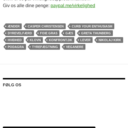
Giv os alle dine penge:
paypal.me/virkelighed
ÆNDER
CASPER CHRISTENSEN
CURB YOUR ENTHUSIASM
DYREVELFÆRD
FOIE GRAS
GÆS
GRETA THUNBERG
HVIDHED
KLOVN
KONFRONT.DK
LEVER
NIKOLAJ KIRK
PODAGRA
TYREFÆGTNING
VEGANERE
FØLG OS