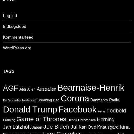
Log ind
Indlægsfeed
Kommentarfeed
WordPress.org
TAGS
Bearnaise-Henrik
AGF
Australien
Aldi
Alien
Corona
Danmarks Radio
Breaking Bad
Bo Gorzelak Pedersen
Donald Trump
Facebook
Fodbold
Ferie
Game of Thrones
Herning
Frankrig
Henrik Christensen
Joe Biden
Jul
Jan Lützhøft
Kina
Karl Ove Knausgård
Japan