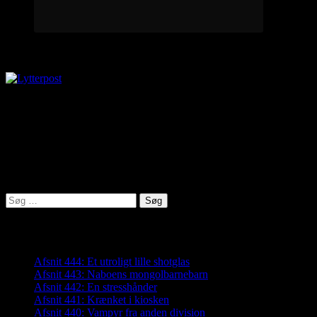
Lytterpost
virkelighed@protonmail.com
Lyden af Jylland
Søg
efter:
Seneste indlæg
Afsnit 444: Et utroligt lille shotglas
Afsnit 443: Naboens mongolbarnebarn
Afsnit 442: En stresshånder
Afsnit 441: Krænket i kiosken
Afsnit 440: Vampyr fra anden division