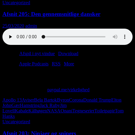
Uncategorized
Afsnit 205: Den gennemsnitlige dansker
25/03/2020
admin
Podcast:
Afspil i nyt vindue
|
Download
(61.6MB)
Tilmeld:
Apple Podcasts
|
RSS
|
More
Vi er ramt af alt: teknisk uheld, gæster og A-Ha.
Skriv til os på: virkelighed@protonmail.com
Giv os alle dine penge:
paypal.me/virkelighed
Apollo 13
Aviser
Bela Bartok
Byron
Corona
Donald Trump
Elton
John
Gær
Hamstring
Jack Ruby
Jim
Lovell
Kabale
Kålhøgen
NASA
Onani
Tegneserier
Toiletpapir
Tom
Hanks
Uncategorized
Afsnit 203: Ninjaer og snipers