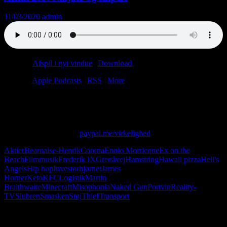
11/03/2020
admin
Podcast:
Afspil i nyt vindue
|
Download
(43.0MB)
Tilmeld:
Apple Podcasts
|
RSS
|
More
Christian giver aktietips i Minecraft, og Anders erklærer sin
kærlighed til Hawaii pizza.
Skriv til os på: virkelighed@protonmail.com
Giv os alle dine penge:
paypal.me/virkelighed
Aktier
Bearnaise-Henrik
Corona
Ennio Morricone
Ex on the
Beach
Filmmusik
Frederik IX
Grenåvej
Hamstring
Hawaii pizza
Hell's
Angels
Hip hop
Investorhjørnet
James
Horner
Keto
KFC
Logistik
Martin
Braithwaite
Minecraft
Misophonia
Naked Gun
Portvin
Reality-
TV
Slubren
Smasken
Støj
Thief
Transport
Følg os