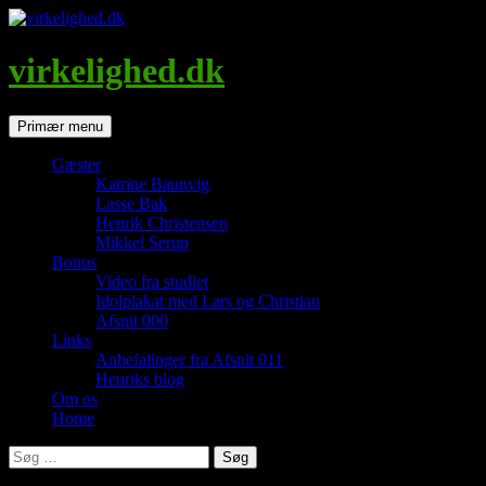
Hop
til
indhold
virkelighed.dk
Søg
Primær menu
Gæster
Katrine Baunvig
Lasse Bak
Henrik Christensen
Mikkel Serup
Bonus
Video fra studiet
Idolplakat med Lars og Christian
Afsnit 000
Links
Anbefalinger fra Afsnit 011
Henriks blog
Om os
Home
Søg
efter: