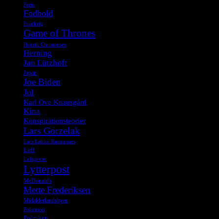
Ferie
Fodbold
Frankrig
Game of Thrones
Henrik Christensen
Herning
Jan Lützhøft
Japan
Joe Biden
Jul
Karl Ove Knausgård
Kina
Konspirationsteorier
Lars Gorzelak
Lars Løkke Rasmussen
Lidl
Luftgevær
Lytterpost
McDonald's
Mette Frederiksen
Midalderlandsbyen
Pokemon
Politiken